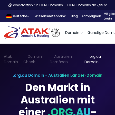
Sonderaktion für .COM-Domains – .COM-Domains ab 7,99 $!
Mitglie
Deutsche
Wissensdatenbank
Blog
Kampagnen
Login
Domain
Günstige Doma
Atak
Domain
Australien
.org.au
Domain
Check
Domänen
Domain
.org.au Domain - Australien Länder-Domain
Den Markt in
Australien mit
einer
.ORG.AU
-