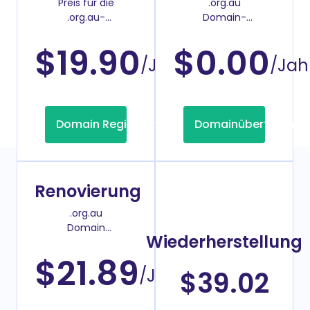
Preis für die
.org.au
.org.au-
Domain-
Domainregistrierung
Überweisenpreis
$19.90
$0.00
/Jahr
/Jah
Domain Registrierung
Domainübertragung
Renovierung
.org.au
Domain
Wiederherstellung
Verlängerungspreis
$21.89
/Jahr
$39.02