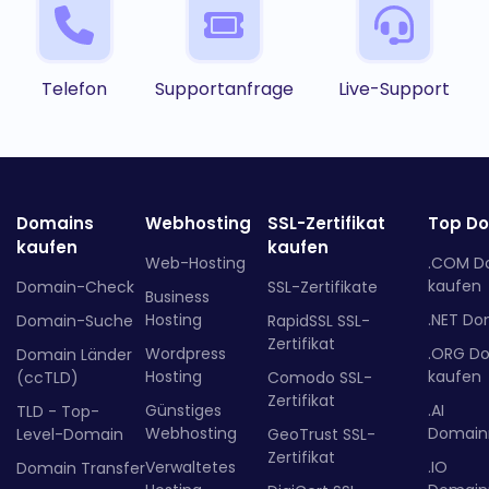
Telefon
Supportanfrage
Live-Support
Domains
Webhosting
SSL-Zertifikat
Top D
kaufen
kaufen
Web-Hosting
.COM D
kaufen
Domain-Check
SSL-Zertifikate
Business
Hosting
.NET Do
Domain-Suche
RapidSSL SSL-
Zertifikat
Wordpress
.ORG D
Domain Länder
Hosting
kaufen
(ccTLD)
Comodo SSL-
Zertifikat
Günstiges
.AI
TLD - Top-
Webhosting
Domainr
Level-Domain
GeoTrust SSL-
Zertifikat
Verwaltetes
.IO
Domain Transfer