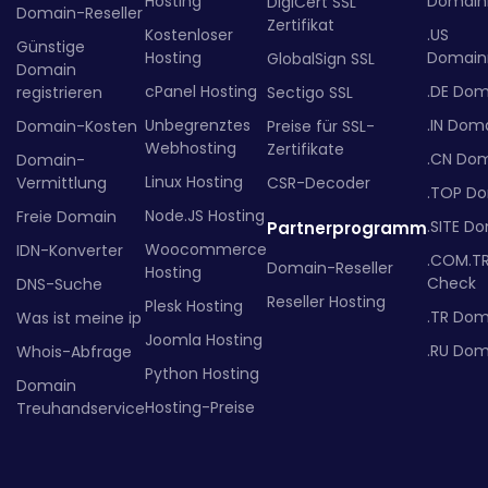
Hosting
Domainr
DigiCert SSL
Domain-Reseller
Zertifikat
Kostenloser
.US
Günstige
Hosting
Domainr
GlobalSign SSL
Domain
cPanel Hosting
.DE Dom
registrieren
Sectigo SSL
Unbegrenztes
.IN Dom
Domain-Kosten
Preise für SSL-
Webhosting
Zertifikate
.CN Do
Domain-
Linux Hosting
Vermittlung
CSR-Decoder
.TOP D
Node.JS Hosting
Freie Domain
.SITE D
Partnerprogramm
Woocommerce
IDN-Konverter
.COM.T
Domain-Reseller
Hosting
Check
DNS-Suche
Reseller Hosting
Plesk Hosting
.TR Dom
Was ist meine ip
Joomla Hosting
.RU Dom
Whois-Abfrage
Python Hosting
Domain
Hosting-Preise
Treuhandservice