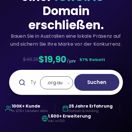
Domain
erschließen.
Bauen Sie in Australien eine lokale Präsenz auf
und sichern Sie Ihre Marke vor der Konkurrenz.
$19,90
$46.28
57% Rabatt
/ jahr
Suchen
.org.au
100K+ Kunde
25 Jahre Erfahrung
in 200+ Ländern aktiv
Domain & Hosting
1.600+ Erweiterung
inkl. ccTLD