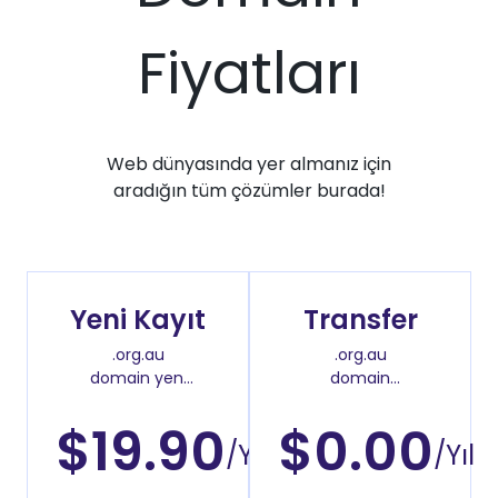
Fiyatları
Web dünyasında yer almanız için
aradığın tüm çözümler burada!
Yeni Kayıt
Transfer
.org.au
.org.au
domain yeni
domain
kayıt fiyatı
transfer fiyatı
$19.90
$0.00
/Yıl
/Yıl