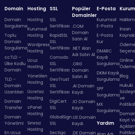
Domain
Hosting
SSL
Popüler
E-Posta
Kurum
Domainler
Domain
Hosting
SSL
Kurumsal
Hakkım
Sorgulama
Sertifikası
E-Posta
.COM
Kurumsal
İnsan
Domain
Toplu
Hosting
RapidSSL
E-Posta
Kaynakl
Satın Al
Domain
SSL
Kur
Wordpress
Ödem
Sorgulama
Sertifikası
.NET Alan
Hosting
DMARC
Seçenek
Adı Satın Al
ccTLD -
Comodo
Kaydı
Ucuz
Online
Ülke Kodlu
SSL
Sorgulama
.ORG
Hosting
Ödem
Domain
Sertifikası
Domain
DKIM Kaydı
Yönetilen
Blog
Satın Al
TLD -
GeoTrust
Sorgulama
Hosting
Hukuki
Domain
SSL
.AI Domain
SPF
Ücretsiz
Sözleş
Uzantıları
Sertifikası
Kaydı
Sorgulama
Hosting
ve
Domain
DigiCert
.IO Domain
MX
Politika
cPanel
Transfer
SSL
Kaydı
Sorgulama
Hosting
Domai
Domain
GlobalSign
.US Domain
Kayıt Ve
Sınırsız
Yardım
Yönetimi
SSL
Kaydı
Açıkla
Hosting
En Ucuz
Sectigo
Politika
.DE Domain
Alan Adı