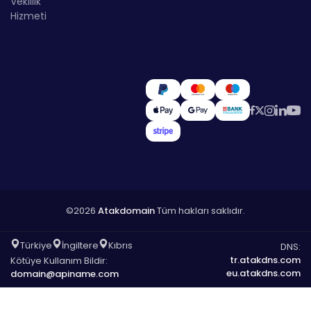
Vekillik
Hizmeti
©2026
Atakdomain
Tüm hakları saklıdır.
Türkiye
İngiltere
Kıbrıs
DNS:
tr.atakdns.com
Kötüye Kullanım Bildir:
eu.atakdns.com
domain@apiname.com