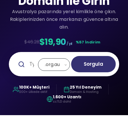
Domain ile Girin
Avustralya pazarında yerel kimlikle öne çıkın.
Rakiplerinizden önce markanızı güvence altına
alın.
$19,90
$46.28
%57 İndirim
/ yıl
Sorgula
.org.au
100K+ Müşteri
25 Yıl Deneyim
200+ ülkede aktif
Domain & Hosting
1.600+ Uzantı
ccTLD dahil