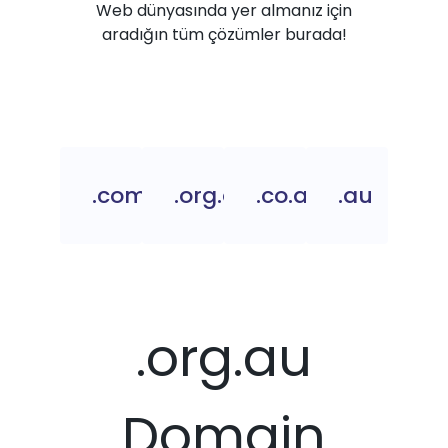
Web dünyasında yer almanız için
aradığın tüm çözümler burada!
.com.au
.org.au
.co.au
.au
.org.au
Domain