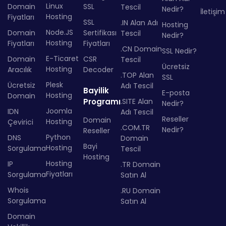
Linux
Domain
SSL
Tescil
Nedir?
İletişim
Hosting
Fiyatları
SSL
.IN Alan Adı
Hosting
Node.JS
Domain
Sertifikası
Tescil
Nedir?
Hosting
Fiyatları
Fiyatları
.CN Domain
SSL Nedir?
E-Ticaret
Domain
CSR
Tescil
Ücretsiz
Hosting
Aracılık
Decoder
.TOP Alan
SSL
Plesk
Ücretsiz
Adı Tescil
Bayilik
E-posta
Hosting
Domain
Programı
.SITE Alan
Nedir?
Joomla
IDN
Adı Tescil
Reseller
Domain
Hosting
Çevirici
.COM.TR
Nedir?
Reseller
Python
DNS
Domain
Bayi
Hosting
Sorgulama
Tescil
Hosting
Hosting
IP
.TR Domain
Fiyatları
Sorgulama
Satın Al
Whois
.RU Domain
Sorgulama
Satın Al
Domain