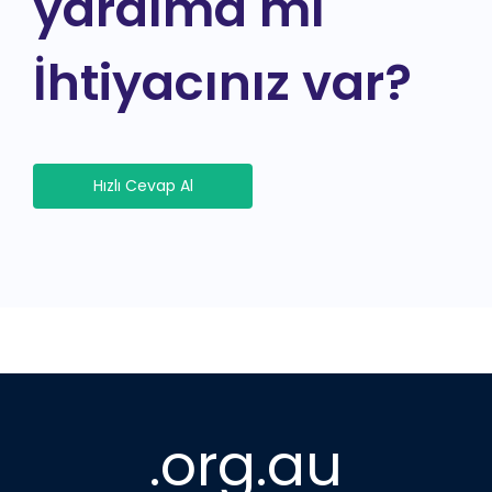
yardıma mı
İhtiyacınız var?
Hızlı Cevap Al
.org.au