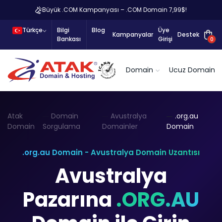
Büyük .COM Kampanyası – .COM Domain 7,99$!
Türkçe
Bilgi
Blog
Üye
Kampanyalar
Destek
Bankası
Girişi
0
Domain
Ucuz Domain
Atak
Domain
Avustralya
.org.au
Domain
Sorgulama
Domainler
Domain
.org.au Domain - Avustralya Domain Uzantısı
Avustralya
Pazarına
.ORG.AU