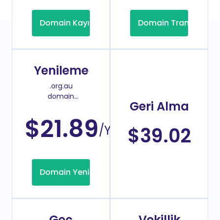
Domain Kayıt
Domain Transfer
Yenileme
.org.au
domain
Geri Alma
yenileme
fiyatı
$21.89
/Yıl
$39.02
Domain Yenileme
Geç
Vekillik