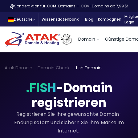
Sonderaktion für .COM-Domains – .COM-Domains ab 7,99 $!
Mitglie
Deutsche
Wissensdatenbank
Blog
Kampagnen
Login
Domain
Günstige Doma
Atak Domain
Domain Check
.fish Domain
.FISH
-Domain
registrieren
Registrieren Sie Ihre gewünschte Domain-
Endung sofort und sichern Sie Ihre Marke im
Internet..