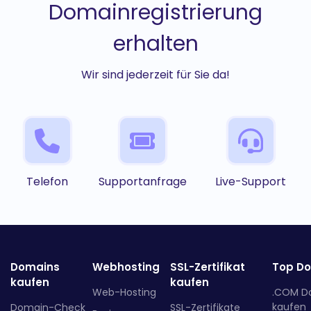
Domainregistrierung
erhalten
Wir sind jederzeit für Sie da!
Telefon
Supportanfrage
Live-Support
Domains
Webhosting
SSL-Zertifikat
Top D
kaufen
kaufen
Web-Hosting
.COM D
kaufen
Domain-Check
SSL-Zertifikate