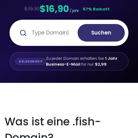
$16,90
$39.30
57% Rabatt
/ jahr
Suchen
Zu jeder Domain erhalten Sie
1 Jahr
GELEGENHEIT
Business-E-Mail
für nur
$2,99
Was ist eine .fish-
Domain?