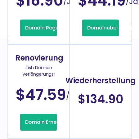
$16.90
$44.19
/Jahr
/Ja
Domain Registrierung
Domainübertragung
Renovierung
.fish Domain
Verlängerungspreis
Wiederherstellung
$47.59
/Jahr
$134.90
Domain Erneuerung