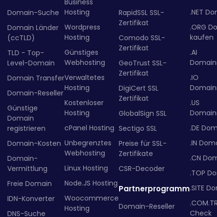
Business
Hosting
.NET Do
Domain-Suche
RapidSSL SSL-
Zertifikat
Wordpress
.ORG D
Domain Länder
Hosting
kaufen
(ccTLD)
Comodo SSL-
Zertifikat
Günstiges
.AI
TLD - Top-
Webhosting
Domainr
Level-Domain
GeoTrust SSL-
Zertifikat
Verwaltetes
.IO
Domain Transfer
Hosting
Domainr
DigiCert SSL
Domain-Reseller
Zertifikat
Kostenloser
.US
Günstige
Hosting
Domainr
GlobalSign SSL
Domain
cPanel Hosting
.DE Dom
registrieren
Sectigo SSL
Unbegrenztes
.IN Dom
Domain-Kosten
Preise für SSL-
Webhosting
Zertifikate
.CN Do
Domain-
Linux Hosting
Vermittlung
CSR-Decoder
.TOP D
Node.JS Hosting
Freie Domain
.SITE D
Partnerprogramm
Woocommerce
IDN-Konverter
.COM.T
Domain-Reseller
Hosting
Check
DNS-Suche