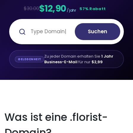
$12,90
$30.00
57% Rabatt
/ jahr
Suchen
Zu jeder Domain erhalten Sie
1 Jahr
GELEGENHEIT
Business-E-Mail
für nur
$2,99
Was ist eine .florist-
Domain?