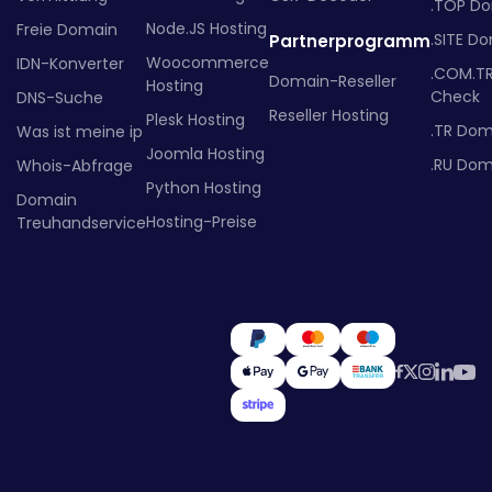
.TOP D
Node.JS Hosting
Freie Domain
.SITE D
Partnerprogramm
Woocommerce
IDN-Konverter
.COM.T
Domain-Reseller
Hosting
Check
DNS-Suche
Reseller Hosting
Plesk Hosting
.TR Dom
Was ist meine ip
Joomla Hosting
.RU Dom
Whois-Abfrage
Python Hosting
Domain
Hosting-Preise
Treuhandservice