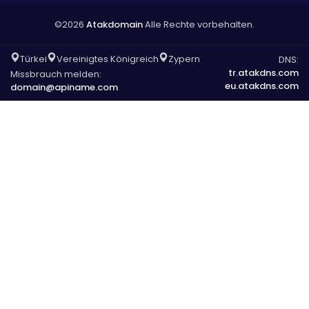
©2026
Atakdomain
Alle Rechte vorbehalten.
Türkei
Vereinigtes Königreich
Zypern
DNS:
tr.atakdns.com
Missbrauch melden:
eu.atakdns.com
domain@apiname.com