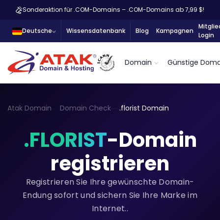
Sonderaktion für .COM-Domains – .COM-Domains ab 7,99 $!
Mitglie
Deutsche
Wissensdatenbank
Blog
Kampagnen
Login
Domain
Günstige Doma
Atak Domain
Domain Check
.florist Domain
.FLORIST
-Domain
registrieren
Registrieren Sie Ihre gewünschte Domain-
Endung sofort und sichern Sie Ihre Marke im
Internet..