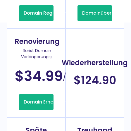
Domain Registrierung
Domainübertragung
Renovierung
.florist Domain
Verlängerungspreis
Wiederherstellung
$34.99
/Jahr
$124.90
Domain Erneuerung
Späte
Treuhand