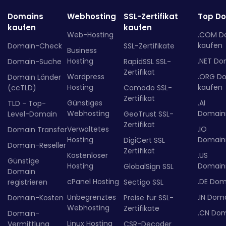
Domains
Webhosting
SSL-Zertifikat
Top D
kaufen
kaufen
Web-Hosting
.COM D
kaufen
Domain-Check
SSL-Zertifikate
Business
Hosting
.NET Do
Domain-Suche
RapidSSL SSL-
Zertifikat
Wordpress
.ORG D
Domain Länder
Hosting
kaufen
(ccTLD)
Comodo SSL-
Zertifikat
Günstiges
.AI
TLD - Top-
Webhosting
Domainr
Level-Domain
GeoTrust SSL-
Zertifikat
Verwaltetes
.IO
Domain Transfer
Hosting
Domainr
DigiCert SSL
Domain-Reseller
Zertifikat
Kostenloser
.US
Günstige
Hosting
Domainr
GlobalSign SSL
Domain
cPanel Hosting
.DE Dom
registrieren
Sectigo SSL
Unbegrenztes
.IN Dom
Domain-Kosten
Preise für SSL-
Webhosting
Zertifikate
.CN Do
Domain-
Linux Hosting
Vermittlung
CSR-Decoder