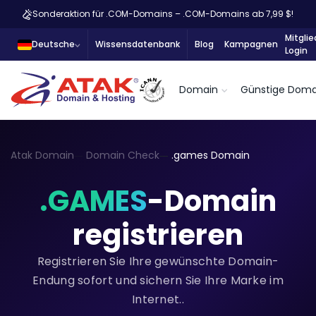
Sonderaktion für .COM-Domains – .COM-Domains ab 7,99 $!
Mitglie
Deutsche
Wissensdatenbank
Blog
Kampagnen
Login
Domain
Günstige Doma
Atak Domain
Domain Check
.games Domain
.GAMES
-Domain
registrieren
Registrieren Sie Ihre gewünschte Domain-
Endung sofort und sichern Sie Ihre Marke im
Internet..