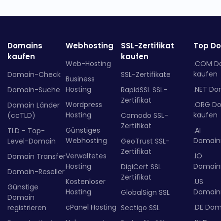
Domains
Webhosting
SSL-Zertifikat
Top D
kaufen
kaufen
Web-Hosting
.COM D
kaufen
Domain-Check
SSL-Zertifikate
Business
Hosting
.NET Do
Domain-Suche
RapidSSL SSL-
Zertifikat
Wordpress
.ORG D
Domain Länder
Hosting
kaufen
(ccTLD)
Comodo SSL-
Zertifikat
Günstiges
.AI
TLD - Top-
Webhosting
Domainr
Level-Domain
GeoTrust SSL-
Zertifikat
Verwaltetes
.IO
Domain Transfer
Hosting
Domainr
DigiCert SSL
Domain-Reseller
Zertifikat
Kostenloser
.US
Günstige
Hosting
Domainr
GlobalSign SSL
Domain
cPanel Hosting
.DE Dom
registrieren
Sectigo SSL