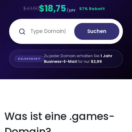
$18,75
$43.60
57% Rabatt
/ jahr
Suchen
Zu jeder Domain erhalten Sie
1 Jahr
GELEGENHEIT
Business-E-Mail
für nur
$2,99
Was ist eine .games-
Domain?