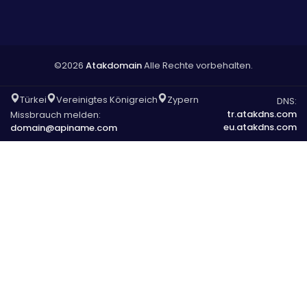
©2026
Atakdomain
Alle Rechte vorbehalten.
Türkei
Vereinigtes Königreich
Zypern
DNS:
tr.atakdns.com
Missbrauch melden:
eu.atakdns.com
domain@apiname.com