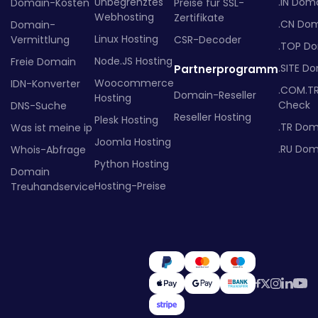
Unbegrenztes
.IN Dom
Domain-Kosten
Preise für SSL-
Webhosting
Zertifikate
.CN Do
Domain-
Linux Hosting
Vermittlung
CSR-Decoder
.TOP D
Node.JS Hosting
Freie Domain
.SITE D
Partnerprogramm
Woocommerce
IDN-Konverter
.COM.T
Domain-Reseller
Hosting
Check
DNS-Suche
Reseller Hosting
Plesk Hosting
.TR Dom
Was ist meine ip
Joomla Hosting
.RU Dom
Whois-Abfrage
Python Hosting
Domain
Hosting-Preise
Treuhandservice