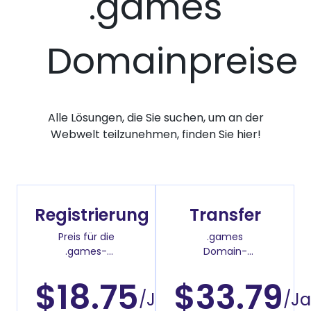
.games
Domainpreise
Alle Lösungen, die Sie suchen, um an der
Webwelt teilzunehmen, finden Sie hier!
Registrierung
Transfer
Preis für die
.games
.games-
Domain-
Domainregistrierung
Überweisenpreis
$18.75
$33.79
/Jahr
/Ja