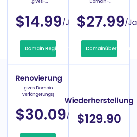
.gives-
Domain-
Domainregistrierung
Überweisenpreis
$14.99
$27.99
/Jahr
/Ja
Domain Registrierung
Domainübertragung
Renovierung
.gives Domain
Verlängerungspreis
Wiederherstellung
$30.09
/Jahr
$129.90