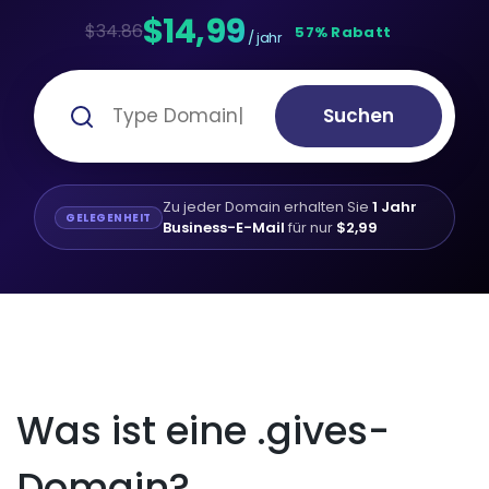
$14,99
$34.86
57% Rabatt
/ jahr
Suchen
Zu jeder Domain erhalten Sie
1 Jahr
GELEGENHEIT
Business-E-Mail
für nur
$2,99
Was ist eine .gives-
Domain?