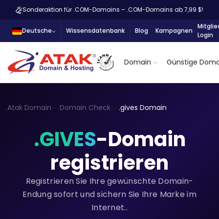
Sonderaktion für .COM-Domains – .COM-Domains ab 7,99 $!
Mitglie
Deutsche
Wissensdatenbank
Blog
Kampagnen
Login
Domain
Günstige Doma
Atak Domain
Domain Check
.gives Domain
.GIVES
-Domain
registrieren
Registrieren Sie Ihre gewünschte Domain-
Endung sofort und sichern Sie Ihre Marke im
Internet..