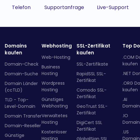
Telefon
Supportanfrage
Live-Support
Domains
Webhosting
SSL-Zertifikat
Top D
kaufen
kaufen
Web-Hosting
.COM D
kaufen
Domain-Check
SSL-Zertifikate
Business
Hosting
.NET Do
Domain-Suche
RapidSSL SSL-
Zertifikat
Wordpress
.ORG D
Domain Länder
Hosting
kaufen
(ccTLD)
Comodo SSL-
Zertifikat
Günstiges
.AI
TLD - Top-
Webhosting
Domainr
Level-Domain
GeoTrust SSL-
Zertifikat
Verwaltetes
.IO
Domain Transfer
Hosting
Domainr
DigiCert SSL
Domain-Reseller
Zertifikat
Kostenloser
.US
Günstige
Hosting
Domainr
GlobalSign SSL