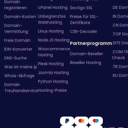
Domain
cPanel Hosting
.DE Dom
registrieren
Sectigo SSL
Unbegrenztes
.IN Dom
Domain-Kosten
Preise für SSL-
Webhosting
Zertifikate
.CN Do
Domain-
Linux Hosting
Vermittlung
CSR-Decoder
.TOP D
Node.JS Hosting
Freie Domain
.SITE D
Partnerprogramm
Woocommerce
IDN-Konverter
.COM.T
Domain-Reseller
Hosting
Check
DNS-Suche
Reseller Hosting
Plesk Hosting
.TR Dom
Was ist meine ip
Joomla Hosting
.RU Dom
Whois-Abfrage
Python Hosting
Domain
Hosting-Preise
Treuhandservice