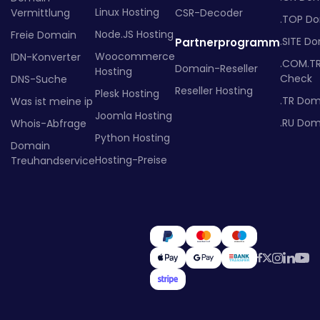
Linux Hosting
Vermittlung
CSR-Decoder
.TOP D
Node.JS Hosting
Freie Domain
.SITE D
Partnerprogramm
Woocommerce
IDN-Konverter
.COM.T
Domain-Reseller
Hosting
Check
DNS-Suche
Reseller Hosting
Plesk Hosting
.TR Dom
Was ist meine ip
Joomla Hosting
.RU Dom
Whois-Abfrage
Python Hosting
Domain
Hosting-Preise
Treuhandservice