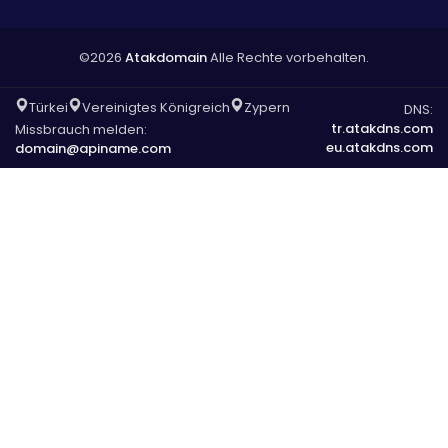
©2026
Atakdomain
Alle Rechte vorbehalten.
Türkei
Vereinigtes Königreich
Zypern
DNS:
tr.atakdns.com
Missbrauch melden:
eu.atakdns.com
domain@apiname.com