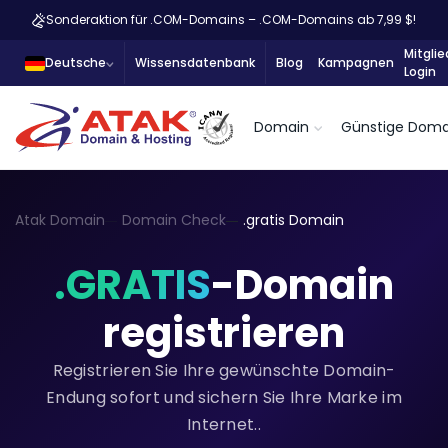
Sonderaktion für .COM-Domains – .COM-Domains ab 7,99 $!
Mitglie
Deutsche
Wissensdatenbank
Blog
Kampagnen
Login
Domain
Günstige Doma
Atak Domain
Domain Check
.gratis Domain
.GRATIS
-Domain
registrieren
Registrieren Sie Ihre gewünschte Domain-
Endung sofort und sichern Sie Ihre Marke im
Internet..