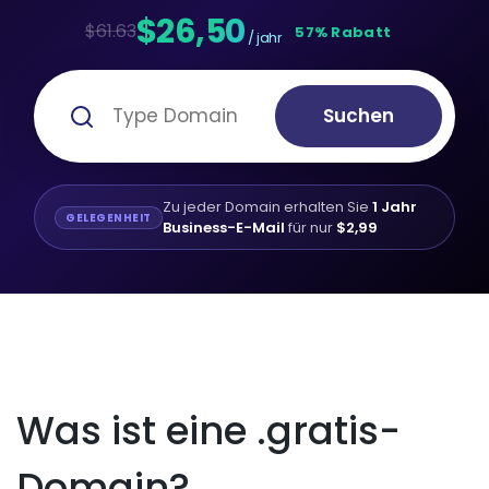
$26,50
$61.63
57% Rabatt
/ jahr
Suchen
Zu jeder Domain erhalten Sie
1 Jahr
GELEGENHEIT
Business-E-Mail
für nur
$2,99
Was ist eine .gratis-
Domain?