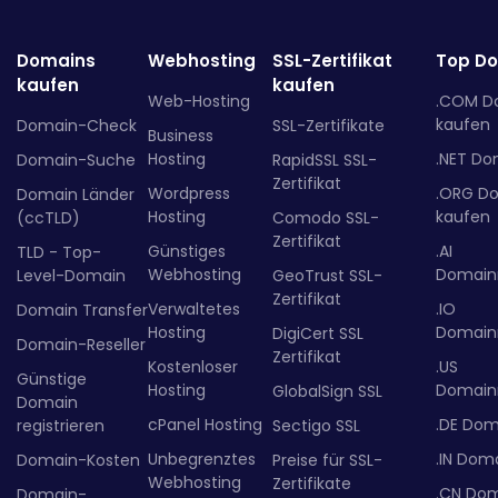
Domains
Webhosting
SSL-Zertifikat
Top D
kaufen
kaufen
Web-Hosting
.COM D
kaufen
Domain-Check
SSL-Zertifikate
Business
Hosting
.NET Do
Domain-Suche
RapidSSL SSL-
Zertifikat
Wordpress
.ORG D
Domain Länder
Hosting
kaufen
(ccTLD)
Comodo SSL-
Zertifikat
Günstiges
.AI
TLD - Top-
Webhosting
Domainr
Level-Domain
GeoTrust SSL-
Zertifikat
Verwaltetes
.IO
Domain Transfer
Hosting
Domainr
DigiCert SSL
Domain-Reseller
Zertifikat
Kostenloser
.US
Günstige
Hosting
Domainr
GlobalSign SSL
Domain
cPanel Hosting
.DE Dom
registrieren
Sectigo SSL
Unbegrenztes
.IN Dom
Domain-Kosten
Preise für SSL-
Webhosting
Zertifikate
.CN Do
Domain-