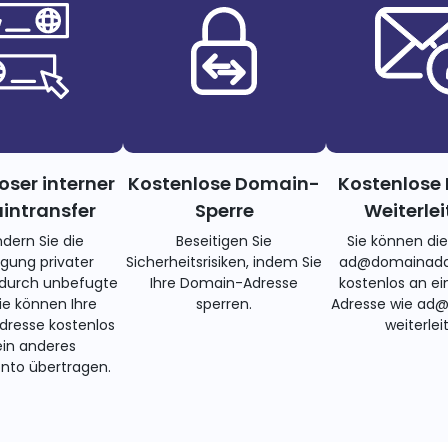
oser interner
Kostenlose Domain-
Kostenlose 
ntransfer
Sperre
Weiterle
ndern Sie die
Beseitigen Sie
Sie können di
gung privater
Sicherheitsrisiken, indem Sie
ad@domainadd
 durch unbefugte
Ihre Domain-Adresse
kostenlos an ei
Sie können Ihre
sperren.
Adresse wie ad
resse kostenlos
weiterlei
ein anderes
nto übertragen.