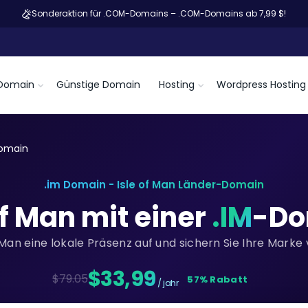
Sonderaktion für .COM-Domains – .COM-Domains ab 7,99 $!
Domain
Günstige Domain
Hosting
Wordpress Hosting
Domain
.im Domain - Isle of Man Länder-Domain
of Man mit einer
.IM
-Do
f Man eine lokale Präsenz auf und sichern Sie Ihre Marke
$33,99
$79.05
57% Rabatt
/ jahr