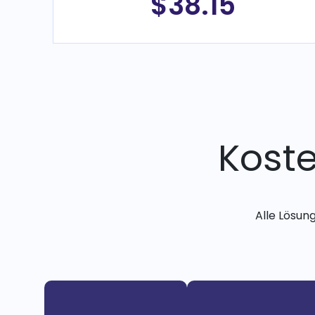
$38.15
Kost
Alle Lösun