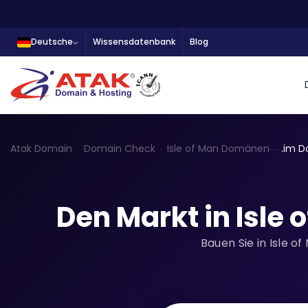
Deutsche
Wissensdatenbank
Blog
Atak Domain
Domain Check
Isle of Man Domänen
.im 
Den Markt in Isle 
Bauen Sie in Isle o