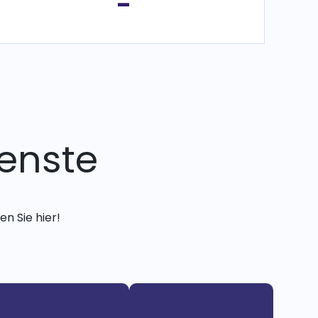
-
enste
n Sie hier!