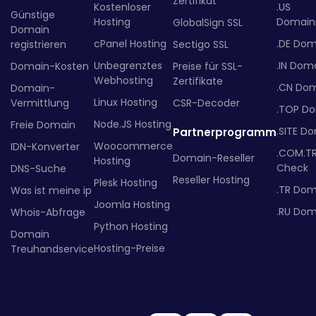
Zertifikat
Kostenloser
.US
Günstige
Hosting
Domainr
GlobalSign SSL
Domain
cPanel Hosting
.DE Dom
registrieren
Sectigo SSL
Unbegrenztes
.IN Dom
Domain-Kosten
Preise für SSL-
Webhosting
Zertifikate
.CN Do
Domain-
Linux Hosting
Vermittlung
CSR-Decoder
.TOP D
Node.JS Hosting
Freie Domain
.SITE D
Partnerprogramm
Woocommerce
IDN-Konverter
.COM.T
Domain-Reseller
Hosting
Check
DNS-Suche
Reseller Hosting
Plesk Hosting
.TR Dom
Was ist meine ip
Joomla Hosting
.RU Dom
Whois-Abfrage
Python Hosting
Domain
Hosting-Preise
Treuhandservice