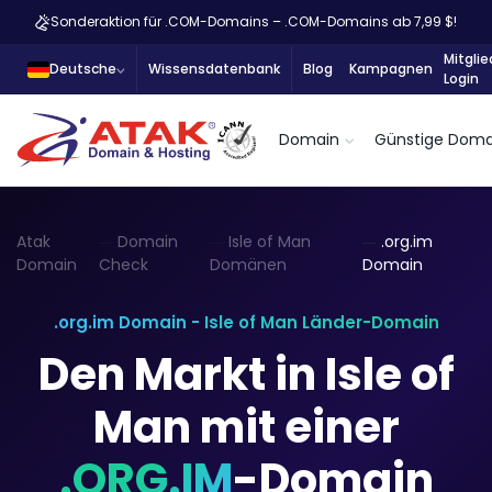
Sonderaktion für .COM-Domains – .COM-Domains ab 7,99 $!
Mitglie
Deutsche
Wissensdatenbank
Blog
Kampagnen
Login
Domain
Günstige Doma
Atak
Domain
Isle of Man
.org.im
Domain
Check
Domänen
Domain
.org.im Domain - Isle of Man Länder-Domain
Den Markt in Isle of
Man mit einer
.ORG.IM
-Domain