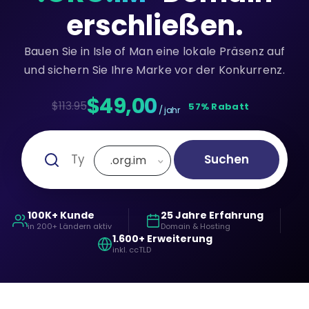
erschließen.
Bauen Sie in Isle of Man eine lokale Präsenz auf
und sichern Sie Ihre Marke vor der Konkurrenz.
$49,00
$113.95
57% Rabatt
/ jahr
Suchen
.org.im
100K+ Kunde
25 Jahre Erfahrung
in 200+ Ländern aktiv
Domain & Hosting
1.600+ Erweiterung
inkl. ccTLD