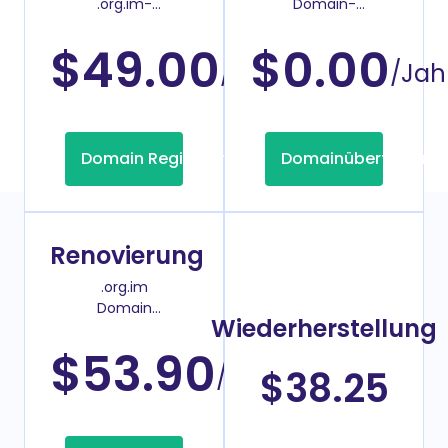
.org.im-
Domain-
Domainregistrierung
Überweisenpreis
$49.00
$0.00
/Jahr
/Jah
Domain Registrierung
Domainübertragung
Renovierung
.org.im
Domain
Wiederherstellung
Verlängerungspreis
$53.90
/Jahr
$38.25