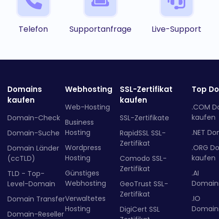
Telefon
Supportanfrage
Live-Support
Domains
Webhosting
SSL-Zertifikat
Top D
kaufen
kaufen
Web-Hosting
.COM D
kaufen
Domain-Check
SSL-Zertifikate
Business
Hosting
.NET Do
Domain-Suche
RapidSSL SSL-
Zertifikat
Wordpress
.ORG D
Domain Länder
Hosting
kaufen
(ccTLD)
Comodo SSL-
Zertifikat
Günstiges
.AI
TLD - Top-
Webhosting
Domainr
Level-Domain
GeoTrust SSL-
Zertifikat
Verwaltetes
.IO
Domain Transfer
Hosting
Domainr
DigiCert SSL
Domain-Reseller