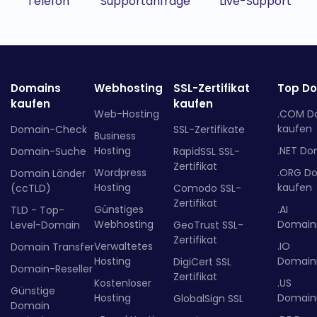
Telefon
Supportanfrage
Live-Support
Domains
Webhosting
SSL-Zertifikat
Top D
kaufen
kaufen
Web-Hosting
.COM D
kaufen
Domain-Check
SSL-Zertifikate
Business
Hosting
.NET Do
Domain-Suche
RapidSSL SSL-
Zertifikat
Wordpress
.ORG D
Domain Länder
Hosting
kaufen
(ccTLD)
Comodo SSL-
Zertifikat
Günstiges
.AI
TLD - Top-
Webhosting
Domainr
Level-Domain
GeoTrust SSL-
Zertifikat
Verwaltetes
.IO
Domain Transfer
Hosting
Domainr
DigiCert SSL
Domain-Reseller
Zertifikat
Kostenloser
.US
Günstige
Hosting
Domainr
GlobalSign SSL
Domain