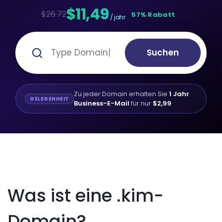
$11,49
$26.72
57% Rabatt
/ jahr
Suchen
Zu jeder Domain erhalten Sie
1 Jahr
GELEGENHEIT
Business-E-Mail
für nur
$2,99
Was ist eine .kim-
Domain?