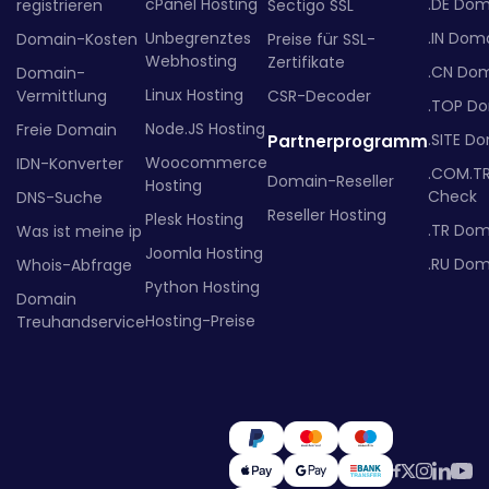
cPanel Hosting
.DE Dom
registrieren
Sectigo SSL
Unbegrenztes
.IN Dom
Domain-Kosten
Preise für SSL-
Webhosting
Zertifikate
.CN Do
Domain-
Linux Hosting
Vermittlung
CSR-Decoder
.TOP D
Node.JS Hosting
Freie Domain
.SITE D
Partnerprogramm
Woocommerce
IDN-Konverter
.COM.T
Domain-Reseller
Hosting
Check
DNS-Suche
Reseller Hosting
Plesk Hosting
.TR Dom
Was ist meine ip
Joomla Hosting
.RU Dom
Whois-Abfrage
Python Hosting
Domain
Hosting-Preise
Treuhandservice