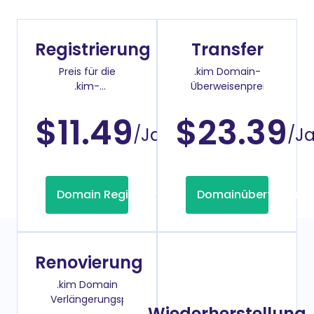
Registrierung
Transfer
Preis für die
.kim Domain-
.kim-
Überweisenpreis
Domainregistrierung
$11.49
$23.39
/Jahr
/J
Domain Registrierung
Domainübertragung
Renovierung
.kim Domain
Verlängerungspreis
Wiederherstellung