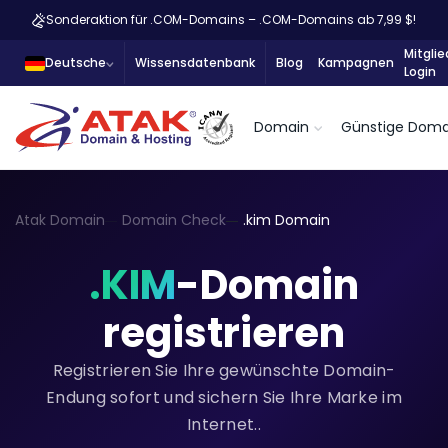
Sonderaktion für .COM-Domains – .COM-Domains ab 7,99 $!
Mitglie
Deutsche
Wissensdatenbank
Blog
Kampagnen
Login
Domain
Günstige Doma
Atak Domain
Domain Check
.kim Domain
.KIM
-Domain
registrieren
Registrieren Sie Ihre gewünschte Domain-
Endung sofort und sichern Sie Ihre Marke im
Internet..