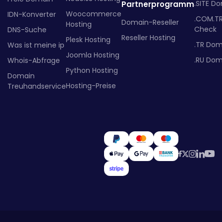
.SITE D
Partnerprogramm
Woocommerce
IDN-Konverter
.COM.T
Domain-Reseller
Hosting
Check
DNS-Suche
Reseller Hosting
Plesk Hosting
.TR Dom
Was ist meine ip
Joomla Hosting
.RU Dom
Whois-Abfrage
Python Hosting
Domain
Hosting-Preise
Treuhandservice