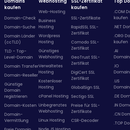
Domains
Webhosting
SSL-Zertifikat
Top D
kaufen
kaufen
Web-Hosting
.COM D
kaufen
Domain-Check
SSL-Zertifikate
Business
Hosting
.NET Do
Domain-Suche
RapidSSL SSL-
Zertifikat
Wordpress
.ORG D
Domain Länder
Hosting
kaufen
(ccTLD)
Comodo SSL-
Zertifikat
Günstiges
.AI
TLD - Top-
Webhosting
Domainr
Level-Domain
GeoTrust SSL-
Zertifikat
Verwaltetes
.IO
Domain Transfer
Hosting
Domainr
DigiCert SSL
Domain-Reseller
Zertifikat
Kostenloser
.US
Günstige
Hosting
Domainr
GlobalSign SSL
Domain
cPanel Hosting
.DE Dom
registrieren
Sectigo SSL
Unbegrenztes
.IN Dom
Domain-Kosten
Preise für SSL-
Webhosting
Zertifikate
.CN Do
Domain-
Linux Hosting
Vermittlung
CSR-Decoder
.TOP D
Node.JS Hosting
Freie Domain