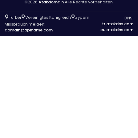
©2026
Atakdomain
Alle Rechte vorbehalten.
Türkei
Vereinigtes Königreich
Zypern
DNS:
tr.atakdns.com
Missbrauch melden:
eu.atakdns.com
domain@apiname.com