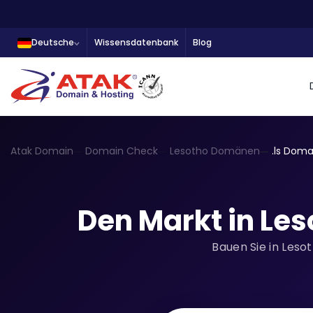
Deutsche
Wissensdatenbank
Blog
Atak Domain
Domain Check
Lesotho Domänen
.ls Doma
Den Markt in Les
Bauen Sie in Leso