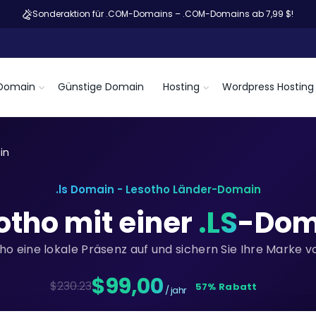
Sonderaktion für .COM-Domains – .COM-Domains ab 7,99 $!
Domain
Günstige Domain
Hosting
Wordpress Hosting
in
.ls Domain - Lesotho Länder-Domain
otho mit einer
.LS
-Dom
tho eine lokale Präsenz auf und sichern Sie Ihre Marke v
$99,00
$230.23
57% Rabatt
/ jahr