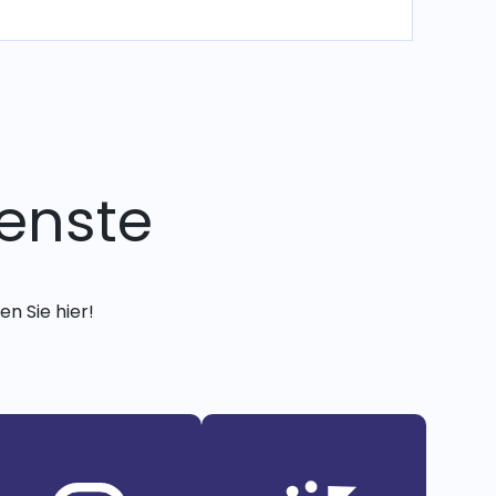
enste
n Sie hier!