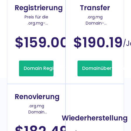
Registrierung
Transfer
Preis für die
.org.mg
.org.mg-
Domain-
Domainregistrierung
Überweisenpreis
$159.00
$190.19
/Jahr
/J
Domain Registrierung
Domainübertragung
Renovierung
.org.mg
Domain
Wiederherstellung
Verlängerungspreis