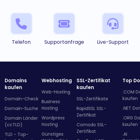
Telefon
Supportanfrage
Live-Support
Domains
Webhosting
SSL-Zertifikat
Top D
kaufen
kaufen
Web-Hosting
.COM D
kaufen
Domain-Check
SSL-Zertifikate
Business
Hosting
.NET Do
Domain-Suche
RapidSSL SSL-
Zertifikat
Wordpress
.ORG D
Domain Länder
Hosting
kaufen
(ccTLD)
Comodo SSL-
Zertifikat
Günstiges
.AI
TLD - Top-