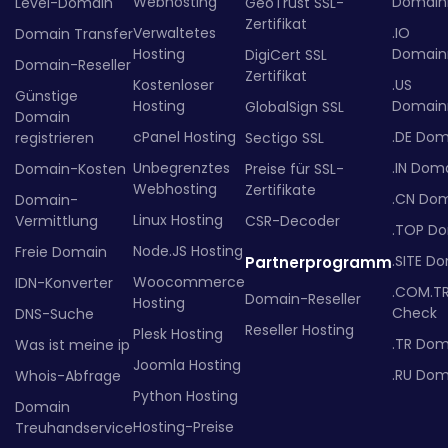
Webhosting
Domainr
Level-Domain
GeoTrust SSL-
Zertifikat
Verwaltetes
.IO
Domain Transfer
Hosting
Domainr
DigiCert SSL
Domain-Reseller
Zertifikat
Kostenloser
.US
Günstige
Hosting
Domainr
GlobalSign SSL
Domain
cPanel Hosting
.DE Dom
registrieren
Sectigo SSL
Unbegrenztes
.IN Dom
Domain-Kosten
Preise für SSL-
Webhosting
Zertifikate
.CN Do
Domain-
Linux Hosting
Vermittlung
CSR-Decoder
.TOP D
Node.JS Hosting
Freie Domain
.SITE D
Partnerprogramm
Woocommerce
IDN-Konverter
.COM.T
Domain-Reseller
Hosting
Check
DNS-Suche
Reseller Hosting
Plesk Hosting
.TR Dom
Was ist meine ip
Joomla Hosting
.RU Dom
Whois-Abfrage
Python Hosting
Domain
Hosting-Preise
Treuhandservice