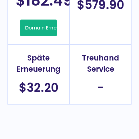
$182.49
/Jahr
$579.90
Domain Erneuerung
Späte
Treuhand
Erneuerung
Service
$32.20
-