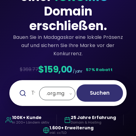
Domain
erschließen.
Bauen Sie in Madagaskar eine lokale Präsenz
auf und sichern Sie Ihre Marke vor der
Konkurrenz.
$159,00
$369.77
57% Rabatt
/ jahr
Suchen
.org.mg
100K+ Kunde
25 Jahre Erfahrung
in 200+ Ländern aktiv
Domain & Hosting
1.600+ Erweiterung
inkl. ccTLD