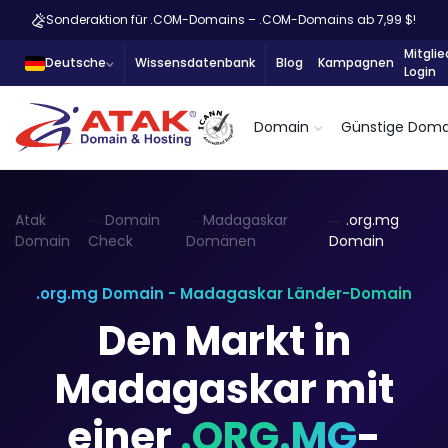
Sonderaktion für .COM-Domains – .COM-Domains ab 7,99 $!
Mitglie
Deutsche
Wissensdatenbank
Blog
Kampagnen
Login
Domain
Günstige Doma
Atak
Domain
Madagaskar
.org.mg
Domain
Check
Domänen
Domain
.org.mg Domain - Madagaskar Länder-Domain
Den Markt in
Madagaskar mit
einer
.ORG.MG
-