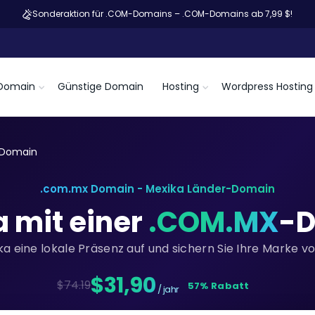
Sonderaktion für .COM-Domains – .COM-Domains ab 7,99 $!
Domain
Günstige Domain
Hosting
Wordpress Hosting
 Domain
.com.mx Domain - Mexika Länder-Domain
a mit einer
.COM.MX
-D
ka eine lokale Präsenz auf und sichern Sie Ihre Marke v
$31,90
$74.19
57% Rabatt
/ jahr