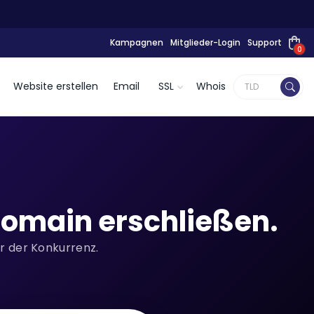
Kampagnen
Mitglieder-Login
Support
0
Website erstellen
Email
SSL
Whois
omain erschließen.
or der Konkurrenz.