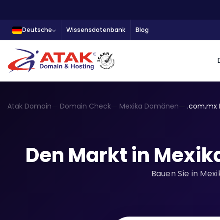
Deutsche
Wissensdatenbank
Blog
Atak Domain
Domain Check
Mexika Domänen
.com.mx
Den Markt in Mexik
Bauen Sie in Mexi