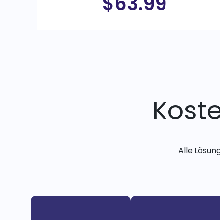
$63.99
Kost
Alle Lösun