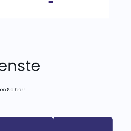
-
enste
n Sie hier!