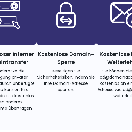
oser interner
Kostenlose Domain-
Kostenlose 
ntransfer
Sperre
Weiterle
ndern Sie die
Beseitigen Sie
Sie können di
gung privater
Sicherheitsrisiken, indem Sie
ad@domainadd
 durch unbefugte
Ihre Domain-Adresse
kostenlos an ei
Sie können Ihre
sperren.
Adresse wie ad
resse kostenlos
weiterlei
ein anderes
nto übertragen.