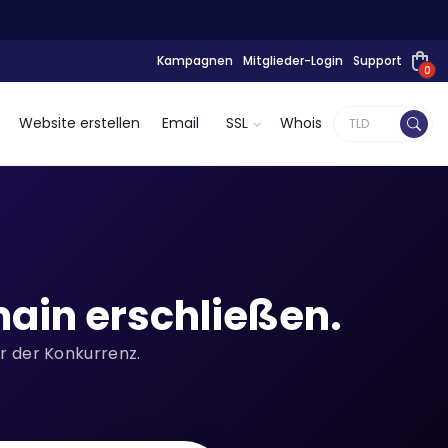
Kampagnen
Mitglieder-Login
Support
0
Website erstellen
Email
SSL
Whois
ain erschließen.
or der Konkurrenz.