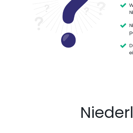
W
N
N
p
D
e
Niede