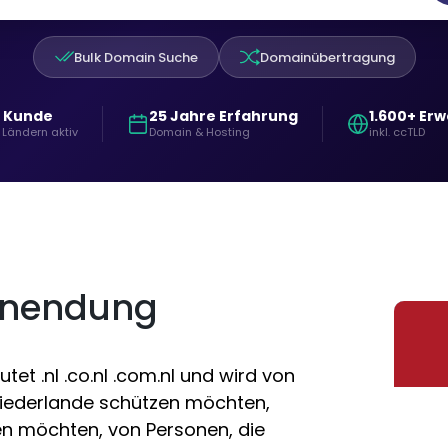
Bulk Domain Suche
Domainübertragung
+ Kunde
25 Jahre Erfahrung
1.600+ Er
 Ländern aktiv
Domain & Hosting
inkl. ccTLD
inendung
et .nl .co.nl .com.nl und wird von
n Niederlande schützen möchten,
en möchten, von Personen, die