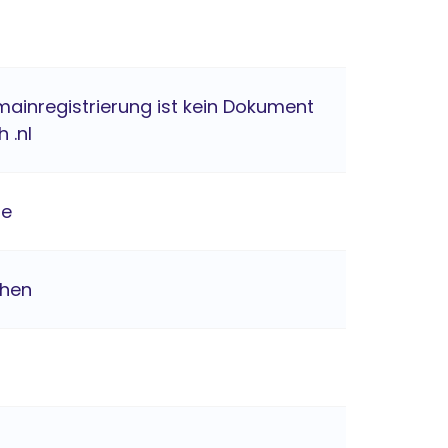
mainregistrierung ist kein Dokument
h .nl
de
chen