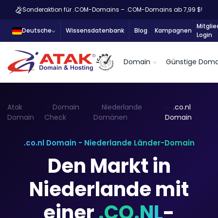
Sonderaktion für .COM-Domains – .COM-Domains ab 7,99 $!
Mitglie
Deutsche
Wissensdatenbank
Blog
Kampagnen
Login
Domain
Günstige Doma
Atak
Domain
Niederlande
.co.nl
Domain
Check
Domänen
Domain
.co.nl Domain - Niederlande Länder-Domain
Den Markt in
Niederlande mit
einer
.CO.NL
-