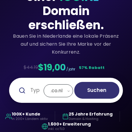
Domain
erschließen.
Bauen Sie in Niederlande eine lokale Präsenz
auf und sichern Sie Ihre Marke vor der
Konkurrenz.
$19,00
$44.19
57% Rabatt
/ jahr
Suchen
.co.nl
100K+ Kunde
25 Jahre Erfahrung
in 200+ Ländern aktiv
Domain & Hosting
1.600+ Erweiterung
inkl. ccTLD