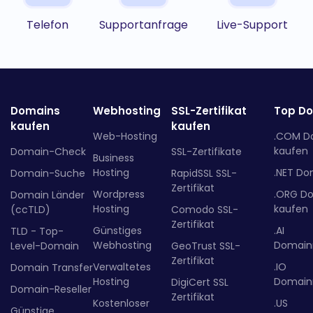
Telefon
Supportanfrage
Live-Support
Domains
Webhosting
SSL-Zertifikat
Top D
kaufen
kaufen
Web-Hosting
.COM D
kaufen
Domain-Check
SSL-Zertifikate
Business
Hosting
.NET Do
Domain-Suche
RapidSSL SSL-
Zertifikat
Wordpress
.ORG D
Domain Länder
Hosting
kaufen
(ccTLD)
Comodo SSL-
Zertifikat
Günstiges
.AI
TLD - Top-
Webhosting
Domainr
Level-Domain
GeoTrust SSL-
Zertifikat
Verwaltetes
.IO
Domain Transfer
Hosting
Domainr
DigiCert SSL
Domain-Reseller
Zertifikat
Kostenloser
.US
Günstige