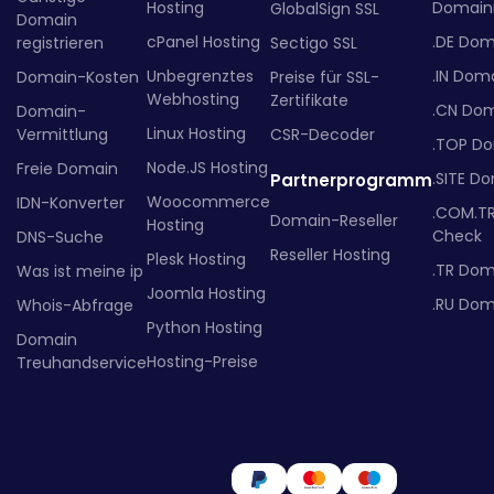
Hosting
Domainr
GlobalSign SSL
Domain
cPanel Hosting
.DE Dom
registrieren
Sectigo SSL
Unbegrenztes
.IN Dom
Domain-Kosten
Preise für SSL-
Webhosting
Zertifikate
.CN Do
Domain-
Linux Hosting
Vermittlung
CSR-Decoder
.TOP D
Node.JS Hosting
Freie Domain
.SITE D
Partnerprogramm
Woocommerce
IDN-Konverter
.COM.T
Domain-Reseller
Hosting
Check
DNS-Suche
Reseller Hosting
Plesk Hosting
.TR Dom
Was ist meine ip
Joomla Hosting
.RU Dom
Whois-Abfrage
Python Hosting
Domain
Hosting-Preise
Treuhandservice