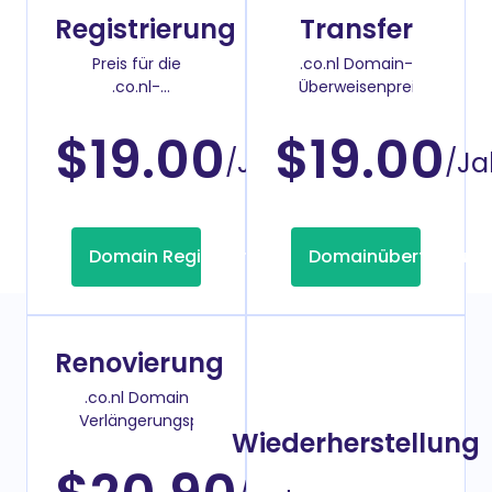
Registrierung
Transfer
Preis für die
.co.nl Domain-
.co.nl-
Überweisenpreis
Domainregistrierung
$19.00
$19.00
/Jahr
/Ja
Domain Registrierung
Domainübertragung
Renovierung
.co.nl Domain
Verlängerungspreis
Wiederherstellung