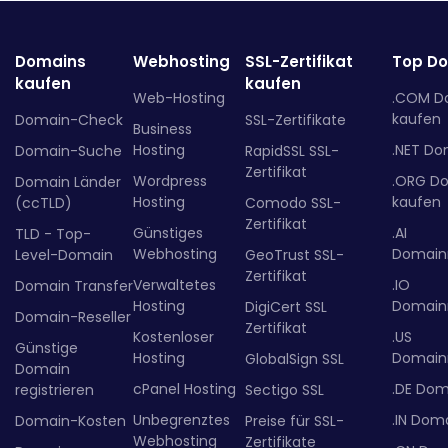
Domains
Webhosting
SSL-Zertifikat
Top D
kaufen
kaufen
Web-Hosting
.COM D
kaufen
Domain-Check
SSL-Zertifikate
Business
Hosting
.NET Do
Domain-Suche
RapidSSL SSL-
Zertifikat
Wordpress
.ORG D
Domain Länder
Hosting
kaufen
(ccTLD)
Comodo SSL-
Zertifikat
Günstiges
.AI
TLD - Top-
Webhosting
Domainr
Level-Domain
GeoTrust SSL-
Zertifikat
Verwaltetes
.IO
Domain Transfer
Hosting
Domainr
DigiCert SSL
Domain-Reseller
Zertifikat
Kostenloser
.US
Günstige
Hosting
Domainr
GlobalSign SSL
Domain
cPanel Hosting
.DE Dom
registrieren
Sectigo SSL
Unbegrenztes
.IN Dom
Domain-Kosten
Preise für SSL-
Webhosting
Zertifikate