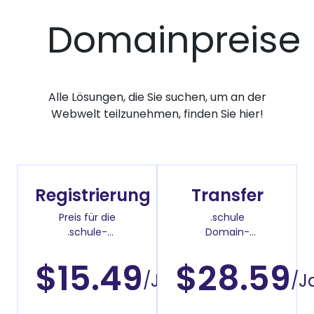
Domainpreise
Alle Lösungen, die Sie suchen, um an der
Webwelt teilzunehmen, finden Sie hier!
Registrierung
Transfer
Preis für die
.schule
.schule-
Domain-
Domainregistrierung
Überweisenpreis
$15.49
$28.59
/Jahr
/J