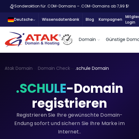
Sonderaktion für .COM-Domains – .COM-Domains ab 7,99 $!
Mitglie
Deutsche
Wissensdatenbank
Blog
Kampagnen
Login
Domain
Günstige Doma
Atak Domain
Domain Check
.schule Domain
.SCHULE
-Domain
registrieren
Registrieren Sie Ihre gewünschte Domain-
Endung sofort und sichern Sie Ihre Marke im
Internet..