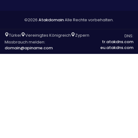
©2026
Atakdomain
Alle Rechte vorbehalten.
Türkei
Vereinigtes Königreich
Zypern
DNS:
tr.atakdns.com
Missbrauch melden:
eu.atakdns.com
domain@apiname.com