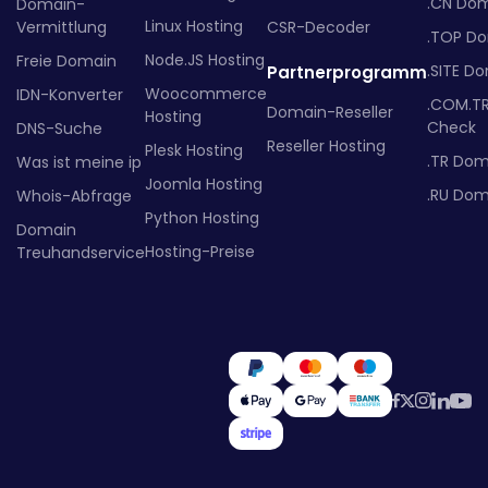
.CN Do
Domain-
Linux Hosting
Vermittlung
CSR-Decoder
.TOP D
Node.JS Hosting
Freie Domain
.SITE D
Partnerprogramm
Woocommerce
IDN-Konverter
.COM.T
Domain-Reseller
Hosting
Check
DNS-Suche
Reseller Hosting
Plesk Hosting
.TR Dom
Was ist meine ip
Joomla Hosting
.RU Dom
Whois-Abfrage
Python Hosting
Domain
Hosting-Preise
Treuhandservice