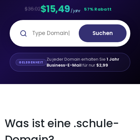
$15,49
$36.02
57% Rabatt
/ jahr
Suchen
Zu jeder Domain erhalten Sie
1 Jahr
GELEGENHEIT
Business-E-Mail
für nur
$2,99
Was ist eine .schule-
Domain?