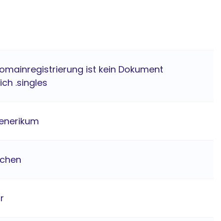
Domainregistrierung ist kein Dokument
ich .singles
enerikum
ichen
hr