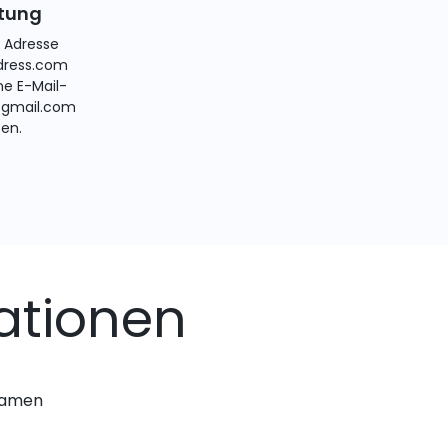
itung
e Adresse
ress.com
ne E-Mail-
@gmail.com
ten.
ationen
nnamen