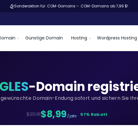
Sonderaktion für .COM-Domains – .COM-Domains ab 7,99 $!
Domain
Günstige Domain
Hosting
Wordpress Hosting
NGLES
-Domain registri
re gewünschte Domain-Endung sofort und sichern Sie Ihre
$8,99
$20.91
57% Rabatt
/ jahr