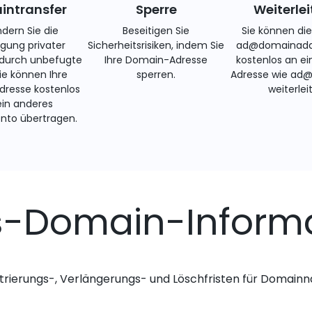
ntransfer
Sperre
Weiterle
ndern Sie die
Beseitigen Sie
Sie können di
gung privater
Sicherheitsrisiken, indem Sie
ad@domainadd
 durch unbefugte
Ihre Domain-Adresse
kostenlos an ei
Sie können Ihre
sperren.
Adresse wie ad
resse kostenlos
weiterlei
ein anderes
nto übertragen.
es-Domain-Inform
trierungs-, Verlängerungs- und Löschfristen für Domai