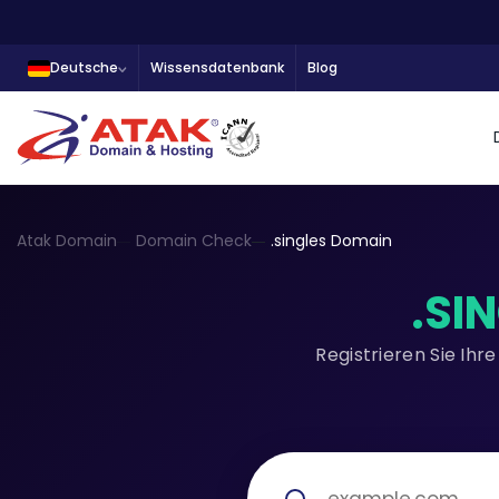
Deutsche
Wissensdatenbank
Blog
Atak Domain
Domain Check
.singles Domain
.SI
Registrieren Sie Ih