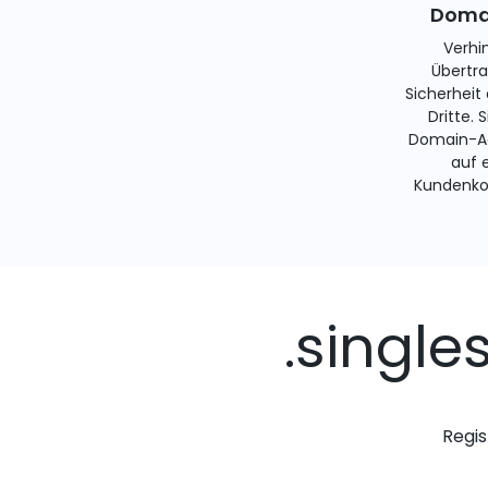
Domai
Verhi
Übertra
Sicherheit
Dritte. 
Domain-Ad
auf 
Kundenko
.singl
Regis