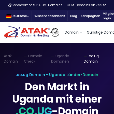
Sonderaktion für .COM-Domains – .COM-Domains ab 7,99 $!
Mitglie
Deutsche
Wissensdatenbank
Blog
Kampagnen
Login
Domain
Günstige Doma
Atak
Domain
Uganda
.co.ug
Domain
Check
Domänen
Domain
.co.ug Domain - Uganda Länder-Domain
Den Markt in
Uganda mit einer
.CO.UG
-Domain