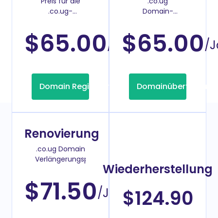
Preis für die
.co.ug
.co.ug-
Domain-
Domainregistrierung
Überweisenpreis
$65.00
$65.00
/Jahr
/J
Domain Registrierung
Domainübertragung
Renovierung
.co.ug Domain
Verlängerungspreis
Wiederherstellung
$71.50
/Jahr
$124.90