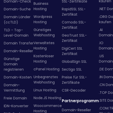
kaufen
Domain-Check
SSL-Zertifikate
Business
Hosting
.NET Do
Domain-Suche
RapidSSL SSL-
Zertifikat
Wordpress
.ORG D
Domain Länder
Hosting
kaufen
(ccTLD)
Comodo SSL-
Zertifikat
Günstiges
.AI
TLD - Top-
Webhosting
Domainr
Level-Domain
GeoTrust SSL-
Zertifikat
Verwaltetes
.IO
Domain Transfer
Hosting
Domainr
DigiCert SSL
Domain-Reseller
Zertifikat
Kostenloser
.US
Günstige
Hosting
Domainr
GlobalSign SSL
Domain
cPanel Hosting
.DE Dom
registrieren
Sectigo SSL
Unbegrenztes
.IN Dom
Domain-Kosten
Preise für SSL-
Webhosting
Zertifikate
.CN Do
Domain-
Linux Hosting
Vermittlung
CSR-Decoder
.TOP D
Node.JS Hosting
Freie Domain
.SITE D
Partnerprogramm
Woocommerce
IDN-Konverter
.COM.T
Domain-Reseller
Hosting