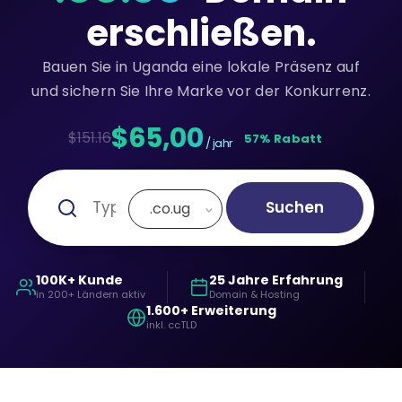
erschließen.
Bauen Sie in Uganda eine lokale Präsenz auf
und sichern Sie Ihre Marke vor der Konkurrenz.
$65,00
$151.16
57% Rabatt
/ jahr
Suchen
.co.ug
100K+ Kunde
25 Jahre Erfahrung
in 200+ Ländern aktiv
Domain & Hosting
1.600+ Erweiterung
inkl. ccTLD