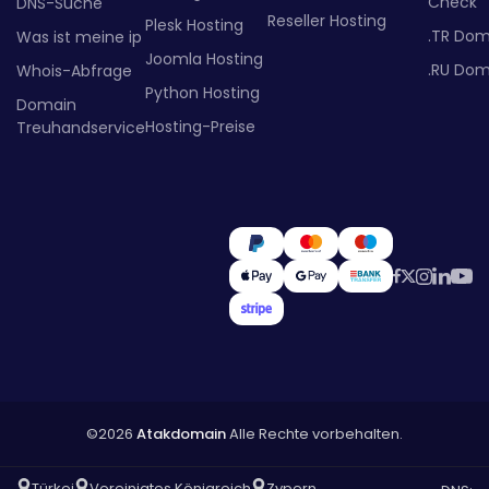
Check
DNS-Suche
Reseller Hosting
Plesk Hosting
.TR Dom
Was ist meine ip
Joomla Hosting
.RU Dom
Whois-Abfrage
Python Hosting
Domain
Hosting-Preise
Treuhandservice
©2026
Atakdomain
Alle Rechte vorbehalten.
Türkei
Vereinigtes Königreich
Zypern