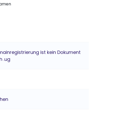
nnamen
mainregistrierung ist kein Dokument
h .ug
chen