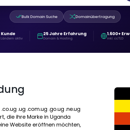
Bulk Domain Suche
Domainübertragung
+ Kunde
25 Jahre Erfahrung
1.600+ Er
 Ländern aktiv
Domain & Hosting
inkl. ccTLD
dung
co.ug .ug .com.ug .go.ug .ne.ug
rt, die ihre Marke in Uganda
eine Website eröffnen möchten,