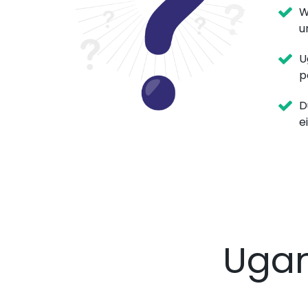
W
u
U
p
D
e
Uga