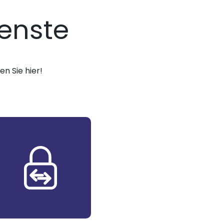
enste
n Sie hier!