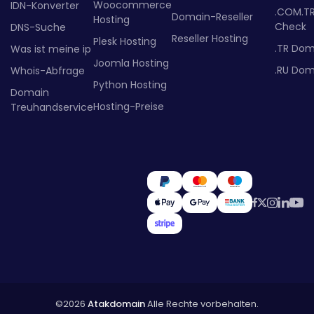
Woocommerce
IDN-Konverter
.COM.T
Domain-Reseller
Hosting
Check
DNS-Suche
Reseller Hosting
Plesk Hosting
.TR Dom
Was ist meine ip
Joomla Hosting
.RU Dom
Whois-Abfrage
Python Hosting
Domain
Hosting-Preise
Treuhandservice
©2026
Atakdomain
Alle Rechte vorbehalten.