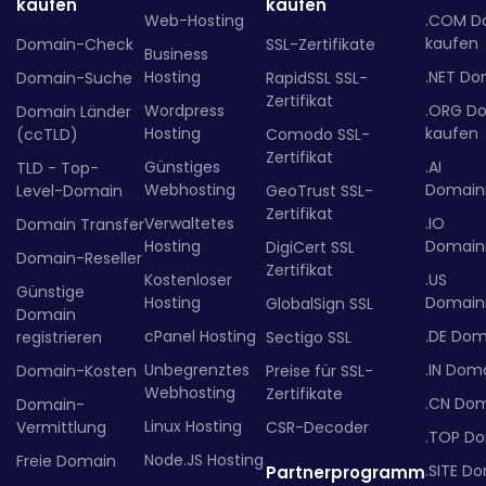
kaufen
kaufen
Web-Hosting
.COM D
kaufen
Domain-Check
SSL-Zertifikate
Business
Hosting
.NET Do
Domain-Suche
RapidSSL SSL-
Zertifikat
Wordpress
.ORG D
Domain Länder
Hosting
kaufen
(ccTLD)
Comodo SSL-
Zertifikat
Günstiges
.AI
TLD - Top-
Webhosting
Domainr
Level-Domain
GeoTrust SSL-
Zertifikat
Verwaltetes
.IO
Domain Transfer
Hosting
Domainr
DigiCert SSL
Domain-Reseller
Zertifikat
Kostenloser
.US
Günstige
Hosting
Domainr
GlobalSign SSL
Domain
cPanel Hosting
.DE Dom
registrieren
Sectigo SSL
Unbegrenztes
.IN Dom
Domain-Kosten
Preise für SSL-
Webhosting
Zertifikate
.CN Do
Domain-
Linux Hosting
Vermittlung
CSR-Decoder
.TOP D
Node.JS Hosting
Freie Domain
.SITE D
Partnerprogramm