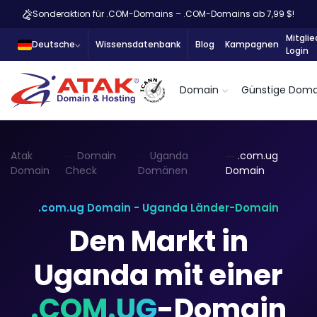
Sonderaktion für .COM-Domains – .COM-Domains ab 7,99 $!
Mitglie
Deutsche
Wissensdatenbank
Blog
Kampagnen
Login
Domain
Günstige Doma
Atak
Domain
Uganda
.com.ug
Domain
Check
Domänen
Domain
.com.ug Domain - Uganda Länder-Domain
Den Markt in
Uganda mit einer
.COM.UG
-Domain