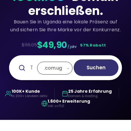
erschließen.
Bauen Sie in Uganda eine lokale Präsenz auf
und sichern Sie Ihre Marke vor der Konkurrenz.
$49,90
$116.05
57% Rabatt
/ jahr
Suchen
.com.ug
100K+ Kunde
25 Jahre Erfahrung
in 200+ Ländern aktiv
Domain & Hosting
1.600+ Erweiterung
inkl. ccTLD