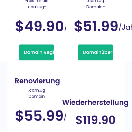
Preis für die
.com.ug
.com.ug-
Domain-
Domainregistrierung
Überweisenpreis
$49.90
$51.99
/Jahr
/Ja
Domain Registrierung
Domainübertragung
Renovierung
.com.ug
Domain
Wiederherstellung
Verlängerungspreis
$55.99
/Jahr
$119.90