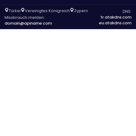
Türkei
Vereinigtes Königreich
Zypern
DNS:
tr.atakdns.com
Missbrauch melden:
eu.atakdns.com
domain@apiname.com