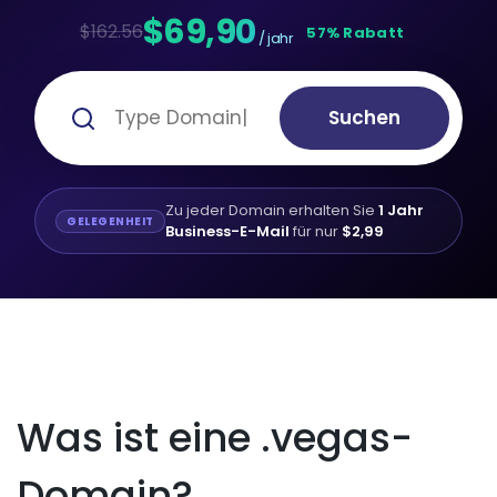
$69,90
$162.56
57% Rabatt
/ jahr
Suchen
Zu jeder Domain erhalten Sie
1 Jahr
GELEGENHEIT
Business-E-Mail
für nur
$2,99
Was ist eine .vegas-
Domain?