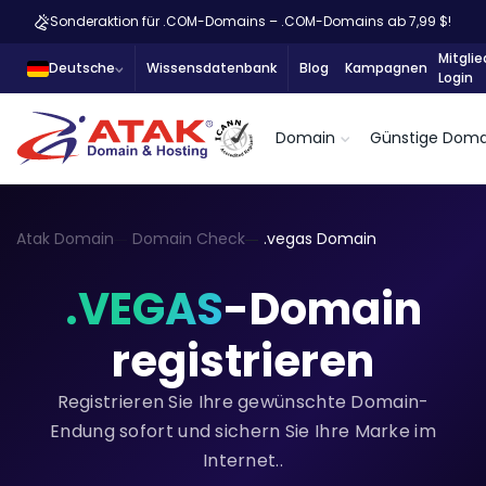
Sonderaktion für .COM-Domains – .COM-Domains ab 7,99 $!
Mitglie
Deutsche
Wissensdatenbank
Blog
Kampagnen
Login
Domain
Günstige Doma
Atak Domain
Domain Check
.vegas Domain
.VEGAS
-Domain
registrieren
Registrieren Sie Ihre gewünschte Domain-
Endung sofort und sichern Sie Ihre Marke im
Internet..