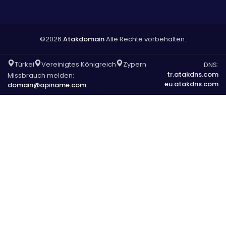
©2026
Atakdomain
Alle Rechte vorbehalten.
Türkei
Vereinigtes Königreich
Zypern
DNS:
tr.atakdns.com
Missbrauch melden:
eu.atakdns.com
domain@apiname.com