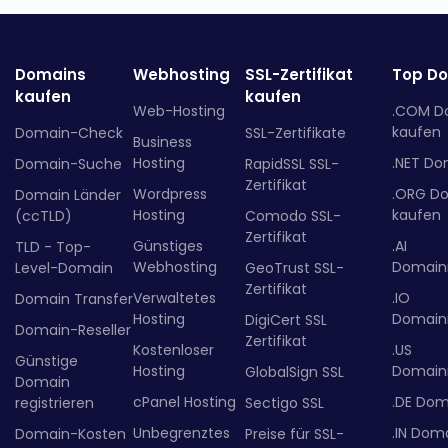
Domains
Webhosting
SSL-Zertifikat
Top D
kaufen
kaufen
Web-Hosting
.COM D
kaufen
Domain-Check
SSL-Zertifikate
Business
Hosting
.NET Do
Domain-Suche
RapidSSL SSL-
Zertifikat
Wordpress
.ORG D
Domain Länder
Hosting
kaufen
(ccTLD)
Comodo SSL-
Zertifikat
Günstiges
.AI
TLD - Top-
Webhosting
Domainr
Level-Domain
GeoTrust SSL-
Zertifikat
Verwaltetes
.IO
Domain Transfer
Hosting
Domainr
DigiCert SSL
Domain-Reseller
Zertifikat
Kostenloser
.US
Günstige
Hosting
Domainr
GlobalSign SSL
Domain
cPanel Hosting
.DE Dom
registrieren
Sectigo SSL
Unbegrenztes
.IN Dom
Domain-Kosten
Preise für SSL-