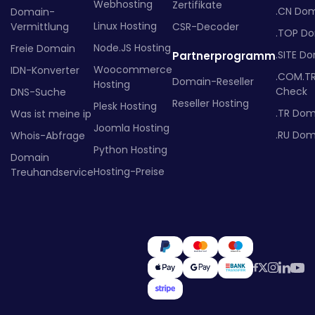
Webhosting
Zertifikate
.CN Do
Domain-
Linux Hosting
Vermittlung
CSR-Decoder
.TOP D
Node.JS Hosting
Freie Domain
.SITE D
Partnerprogramm
Woocommerce
IDN-Konverter
.COM.T
Domain-Reseller
Hosting
Check
DNS-Suche
Reseller Hosting
Plesk Hosting
.TR Dom
Was ist meine ip
Joomla Hosting
.RU Dom
Whois-Abfrage
Python Hosting
Domain
Hosting-Preise
Treuhandservice