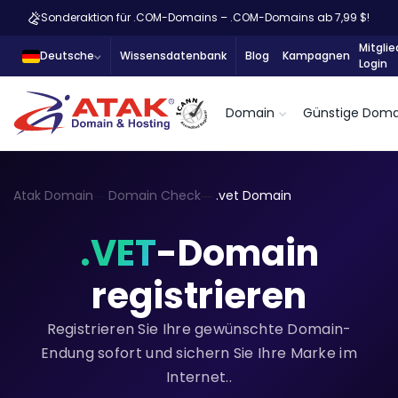
Sonderaktion für .COM-Domains – .COM-Domains ab 7,99 $!
Mitglie
Deutsche
Wissensdatenbank
Blog
Kampagnen
Login
Domain
Günstige Doma
Atak Domain
Domain Check
.vet Domain
.VET
-Domain
registrieren
Registrieren Sie Ihre gewünschte Domain-
Endung sofort und sichern Sie Ihre Marke im
Internet..