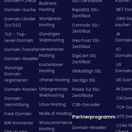
kaufen
Domain-Check
SSL-Zertifikate
Business
Hosting
.NET Do
Domain-Suche
RapidSSL SSL-
Zertifikat
Wordpress
.ORG D
Domain Länder
Hosting
kaufen
(ccTLD)
Comodo SSL-
Zertifikat
Günstiges
.AI
TLD - Top-
Webhosting
Domainr
Level-Domain
GeoTrust SSL-
Zertifikat
Verwaltetes
.IO
Domain Transfer
Hosting
Domainr
DigiCert SSL
Domain-Reseller
Zertifikat
Kostenloser
.US
Günstige
Hosting
Domainr
GlobalSign SSL
Domain
cPanel Hosting
.DE Dom
registrieren
Sectigo SSL
Unbegrenztes
.IN Dom
Domain-Kosten
Preise für SSL-
Webhosting
Zertifikate
.CN Do
Domain-
Linux Hosting
Vermittlung
CSR-Decoder
.TOP D
Node.JS Hosting
Freie Domain
.SITE D
Partnerprogramm
Woocommerce
IDN-Konverter
.COM.T
Domain-Reseller
Hosting
Check
DNS-Suche