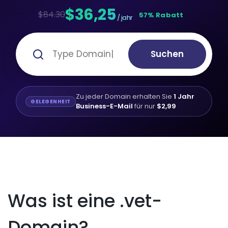
$36,25
$84.30
57% Rabatt
/ jahr
Suchen
Zu jeder Domain erhalten Sie
1 Jahr
GELEGENHEIT
Business-E-Mail
für nur
$2,99
Was ist eine .vet-
Domain?