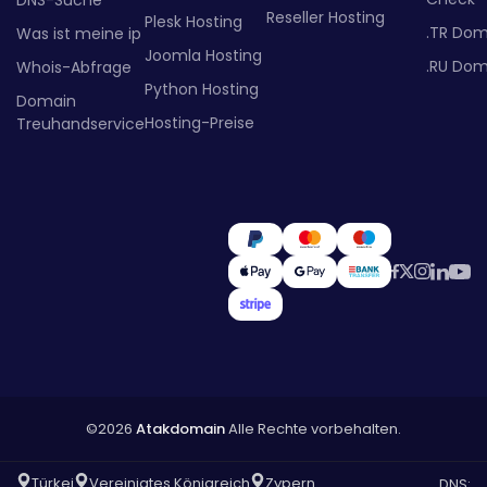
Reseller Hosting
Plesk Hosting
.TR Dom
Was ist meine ip
Joomla Hosting
.RU Dom
Whois-Abfrage
Python Hosting
Domain
Hosting-Preise
Treuhandservice
©2026
Atakdomain
Alle Rechte vorbehalten.
Türkei
Vereinigtes Königreich
Zypern
DNS: