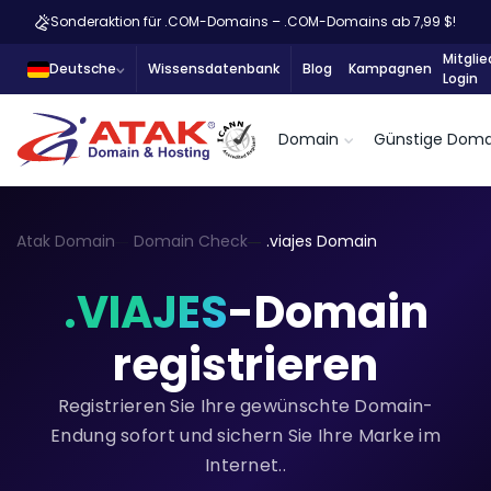
Sonderaktion für .COM-Domains – .COM-Domains ab 7,99 $!
Mitglie
Deutsche
Wissensdatenbank
Blog
Kampagnen
Login
Domain
Günstige Doma
Atak Domain
Domain Check
.viajes Domain
.VIAJES
-Domain
registrieren
Registrieren Sie Ihre gewünschte Domain-
Endung sofort und sichern Sie Ihre Marke im
Internet..