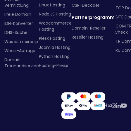
Linux Hosting
Vermittlung
CSR-Decoder
.TOP D
Node.JS Hosting
Freie Domain
.SITE D
Partnerprogramm
Woocommerce
IDN-Konverter
.COM.T
Domain-Reseller
Hosting
Check
DNS-Suche
Reseller Hosting
Plesk Hosting
.TR Dom
Was ist meine ip
Joomla Hosting
.RU Dom
Whois-Abfrage
Python Hosting
Domain
Hosting-Preise
Treuhandservice