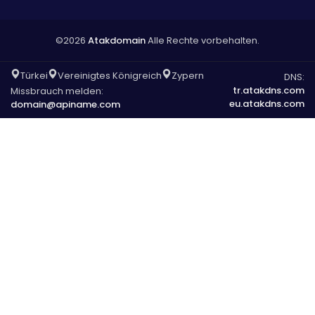
©2026
Atakdomain
Alle Rechte vorbehalten.
Türkei
Vereinigtes Königreich
Zypern
DNS:
tr.atakdns.com
Missbrauch melden:
eu.atakdns.com
domain@apiname.com