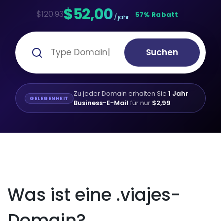
$52,00
$120.93
57% Rabatt
/ jahr
Suchen
Zu jeder Domain erhalten Sie
1 Jahr
GELEGENHEIT
Business-E-Mail
für nur
$2,99
Was ist eine .viajes-
Domain?