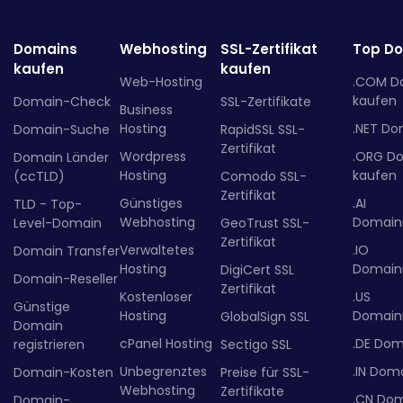
Domains
Webhosting
SSL-Zertifikat
Top D
kaufen
kaufen
Web-Hosting
.COM D
kaufen
Domain-Check
SSL-Zertifikate
Business
Hosting
.NET Do
Domain-Suche
RapidSSL SSL-
Zertifikat
Wordpress
.ORG D
Domain Länder
Hosting
kaufen
(ccTLD)
Comodo SSL-
Zertifikat
Günstiges
.AI
TLD - Top-
Webhosting
Domainr
Level-Domain
GeoTrust SSL-
Zertifikat
Verwaltetes
.IO
Domain Transfer
Hosting
Domainr
DigiCert SSL
Domain-Reseller
Zertifikat
Kostenloser
.US
Günstige
Hosting
Domainr
GlobalSign SSL
Domain
cPanel Hosting
.DE Dom
registrieren
Sectigo SSL
Unbegrenztes
.IN Dom
Domain-Kosten
Preise für SSL-
Webhosting
Zertifikate
.CN Do
Domain-