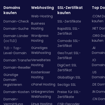
Domains
Webhosting
SSL-Zertifikat
Top D
kaufen
kaufen
Web-Hosting
.COM D
kaufen
Domain-Check
SSL-Zertifikate
Business
Hosting
.NET Do
Domain-Suche
RapidSSL SSL-
Zertifikat
Wordpress
.ORG D
Domain Länder
Hosting
kaufen
(ccTLD)
Comodo SSL-
Zertifikat
Günstiges
.AI
TLD - Top-
Webhosting
Domainr
Level-Domain
GeoTrust SSL-
Zertifikat
Verwaltetes
.IO
Domain Transfer
Hosting
Domainr
DigiCert SSL
Domain-Reseller
Zertifikat
Kostenloser
.US
Günstige
Hosting
Domainr
GlobalSign SSL
Domain
cPanel Hosting
.DE Dom
registrieren
Sectigo SSL
Unbegrenztes
.IN Dom
Domain-Kosten
Preise für SSL-
Webhosting
Zertifikate
.CN Do
Domain-
Linux Hosting
Vermittlung
CSR-Decoder