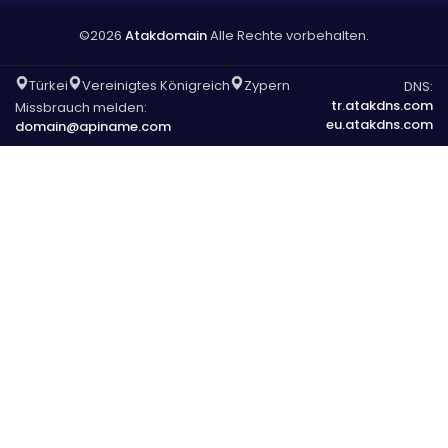
©2026
Atakdomain
Alle Rechte vorbehalten.
Türkei
Vereinigtes Königreich
Zypern
DNS:
tr.atakdns.com
Missbrauch melden:
eu.atakdns.com
domain@apiname.com