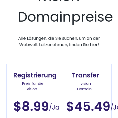
Domainpreise
Alle Lösungen, die Sie suchen, um an der
Webwelt teilzunehmen, finden Sie hier!
Registrierung
Transfer
Preis für die
.vision
.vision-
Domain-
Domainregistrierung
Überweisenpreis
$8.99
$45.49
/Jahr
/J