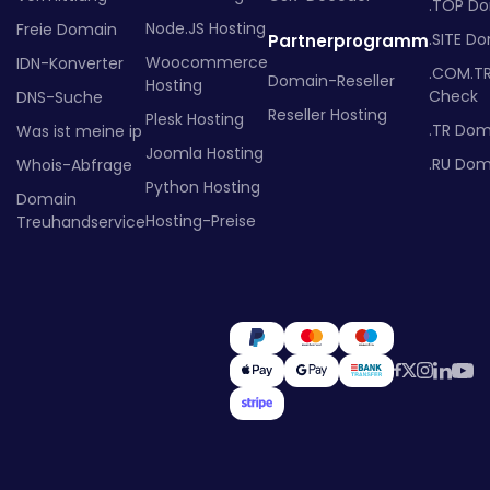
.TOP D
Node.JS Hosting
Freie Domain
.SITE D
Partnerprogramm
Woocommerce
IDN-Konverter
.COM.T
Domain-Reseller
Hosting
Check
DNS-Suche
Reseller Hosting
Plesk Hosting
.TR Dom
Was ist meine ip
Joomla Hosting
.RU Dom
Whois-Abfrage
Python Hosting
Domain
Hosting-Preise
Treuhandservice