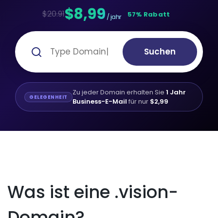
$8,99
$20.91
57% Rabatt
/ jahr
Suchen
Zu jeder Domain erhalten Sie
1 Jahr
GELEGENHEIT
Business-E-Mail
für nur
$2,99
Was ist eine .vision-
Domain?