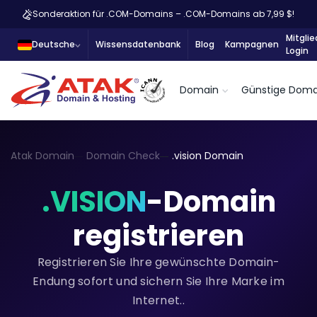
Sonderaktion für .COM-Domains – .COM-Domains ab 7,99 $!
Mitglie
Deutsche
Wissensdatenbank
Blog
Kampagnen
Login
Domain
Günstige Doma
Atak Domain
Domain Check
.vision Domain
.VISION
-Domain
registrieren
Registrieren Sie Ihre gewünschte Domain-
Endung sofort und sichern Sie Ihre Marke im
Internet..