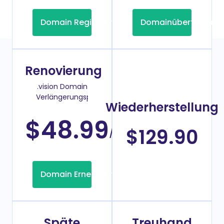
Domain Registrierung
Domainübertragung
Renovierung
.vision Domain
Verlängerungspreis
Wiederherstellung
$48.99
/Jahr
$129.90
Domain Erneuerung
Späte
Treuhand