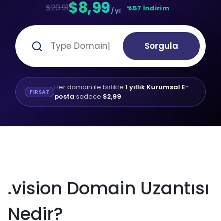
$8,99
$20.91
%57 İndirim
/ yıl
Sorgula
Her domain ile birlikte
1 yıllık Kurumsal E-
FIRSAT
posta
sadece
$2,99
.vision Domain Uzantısı
Nedir?