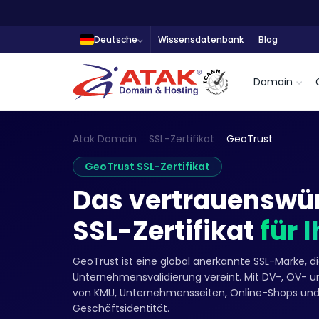
Deutsche
Wissensdatenbank
Blog
Domain
Atak Domain
SSL-Zertifikat
GeoTrust
GeoTrust SSL-Zertifikat
Das vertrauenswü
SSL-Zertifikat
für 
GeoTrust ist eine global anerkannte SSL-Marke, d
Unternehmensvalidierung vereint. Mit DV-, OV- un
von KMU, Unternehmensseiten, Online-Shops und
Geschäftsidentität.