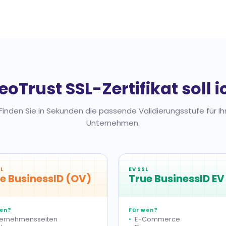
oTrust SSL-Zertifikat soll 
Finden Sie in Sekunden die passende Validierungsstufe für Ih
Unternehmen.
L
EV SSL
e BusinessID (OV)
True BusinessID EV
wen?
Für wen?
ernehmensseiten
E-Commerce