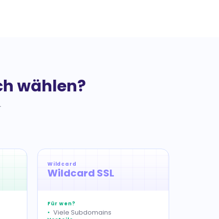
ich wählen?
r
Wildcard
Wildcard SSL
Für wen?
Viele Subdomains