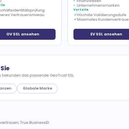
U
Finanzwesen
Unternehmensmarken
ile
chäftsidentitätsprüfung
Vorteile
eres Vertrauensniveau
Höchste Validierungsstufe
Maximales Kundenvertraue
OV SSL ansehen
EV SSL ansehen
 Sie
in Sekunden das passende GeoTrust SSL.
nanzen
Globale Marke
ertrauen; True BusinessID