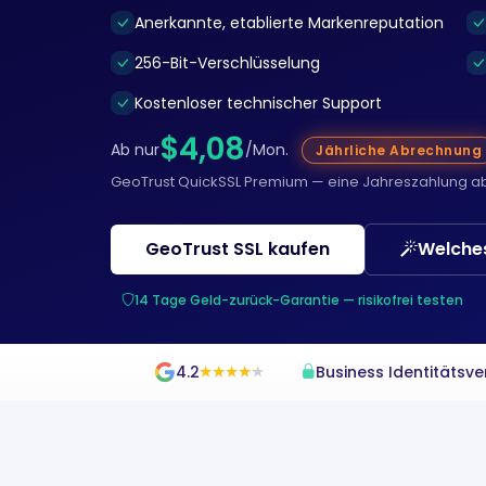
Anerkannte, etablierte Markenreputation
256-Bit-Verschlüsselung
Kostenloser technischer Support
$4,08
Ab nur
/Mon.
Jährliche Abrechnung
GeoTrust QuickSSL Premium — eine Jahreszahlung a
GeoTrust SSL kaufen
Welches
14 Tage Geld-zurück-Garantie — risikofrei testen
4.2
Business Identitätsv
★
★
★
★
★
★
★
★
★
★