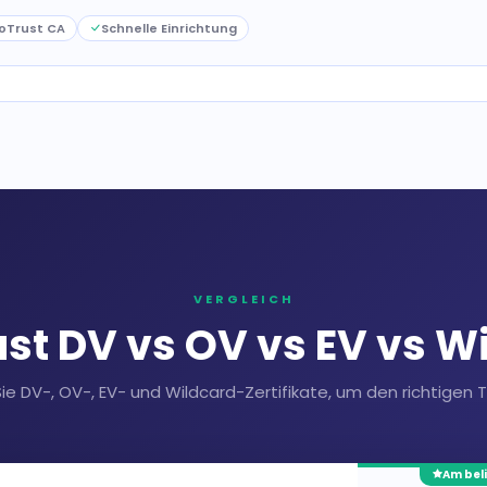
oTrust CA
Schnelle Einrichtung
VERGLEICH
st DV vs OV vs EV vs W
ie DV-, OV-, EV- und Wildcard-Zertifikate, um den richtigen 
Am bel