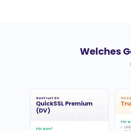
Welches Ge
GeoTrust DV
OV SS
QuickSSL Premium
Tru
(DV)
Für 
Unt
Für wen?