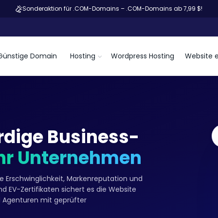
Sonderaktion für .COM-Domains – .COM-Domains ab 7,99 $!
Günstige Domain
Hosting
Wordpress Hosting
Website e
rdige Business-
Ihr Unternehmen
ie Erschwinglichkeit, Markenreputation und
d EV-Zertifikaten sichert es die Website
 Agenturen mit geprüfter