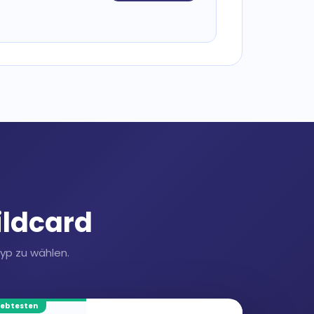
ildcard
Typ zu wählen.
iebtesten