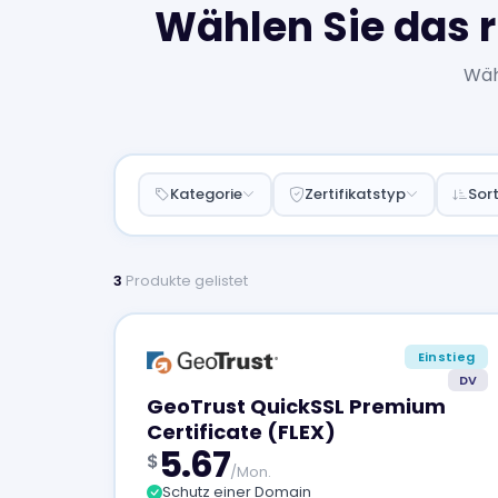
Wählen Sie das r
Wähl
Kategorie
Zertifikatstyp
Sort
3
Produkte gelistet
Einstieg
DV
GeoTrust QuickSSL Premium
Certificate (FLEX)
5.67
$
/Mon.
Schutz einer Domain