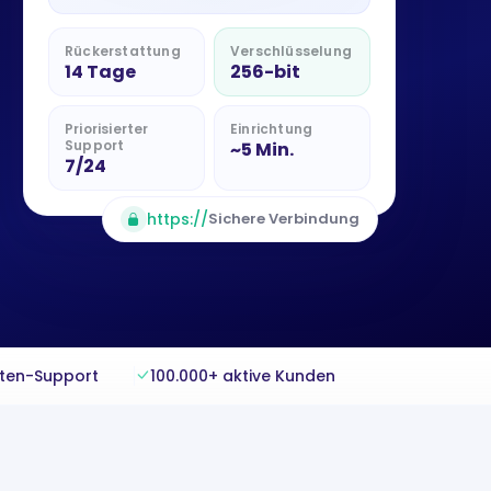
Rückerstattung
Verschlüsselung
14 Tage
256-bit
Priorisierter
Einrichtung
Support
~5 Min.
7/24
https://
Sichere Verbindung
rten-Support
100.000+ aktive Kunden