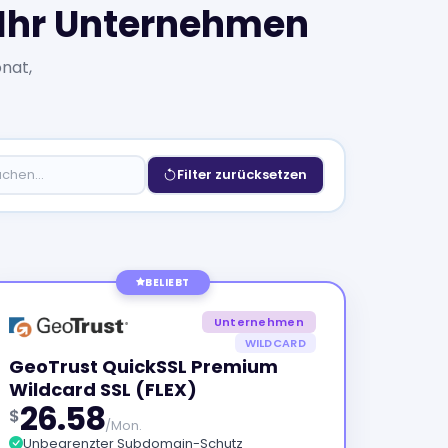
r Ihr Unternehmen
onat,
Filter zurücksetzen
BELIEBT
Unternehmen
WILDCARD
GeoTrust QuickSSL Premium
Wildcard SSL (FLEX)
26.58
$
/Mon.
Unbegrenzter Subdomain-Schutz