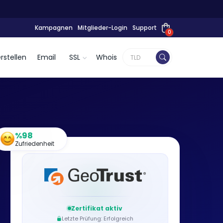
Kampagnen
Mitglieder-Login
Support
0
rstellen
Email
SSL
Whois
%98
Zufriedenheit
Zertifikat aktiv
Letzte Prüfung: Erfolgreich