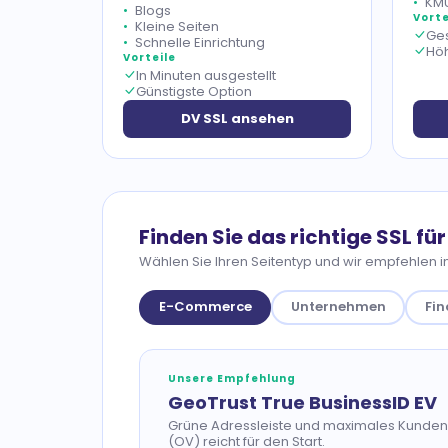
KM
Blogs
Vorte
Kleine Seiten
Ges
Schnelle Einrichtung
Höh
Vorteile
In Minuten ausgestellt
Günstigste Option
DV SSL ansehen
Finden Sie das richtige SSL für
Wählen Sie Ihren Seitentyp und wir empfehlen 
E-Commerce
Unternehmen
Fi
Unsere Empfehlung
GeoTrust True BusinessID EV
Grüne Adressleiste und maximales Kundenv
(OV) reicht für den Start.