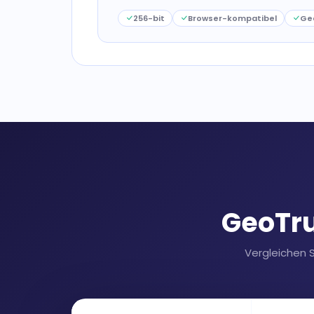
256-bit
Browser-kompatibel
Ge
GeoTru
Vergleichen S