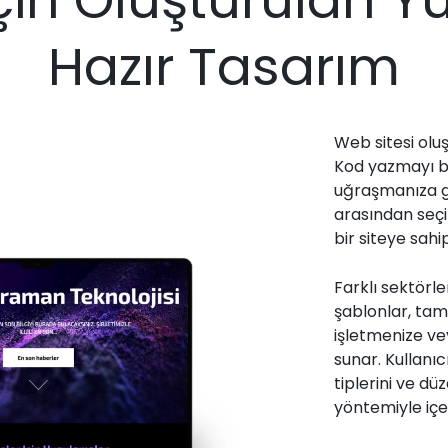
Hazır Tasarım
Web sitesi olu
Kod yazmayı bi
uğraşmanıza g
arasından seçi
bir siteye sahip
Farklı sektörl
şablonlar, tama
işletmenize v
sunar. Kullanıc
tiplerini ve dü
yöntemiyle içeri