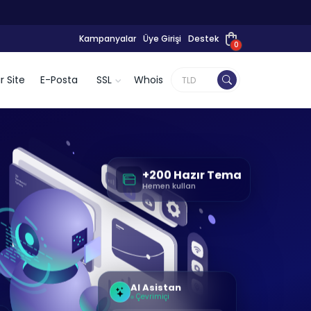
Kampanyalar
Üye Girişi
Destek
0
r Site
E-Posta
SSL
Whois
+200 Hazır Tema
Hemen kullan
AI Asistan
Çevrimiçi