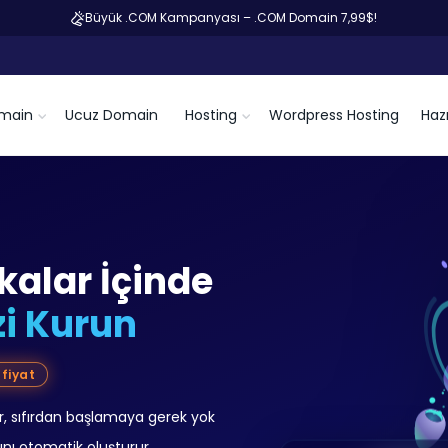
Büyük .COM Kampanyası – .COM Domain 7,99$!
main
Ucuz Domain
Hosting
Wordpress Hosting
Hazı
alar İçinde
zi Kurun
 fiyat
, sıfırdan başlamaya gerek yok
rını otomatik oluşturur