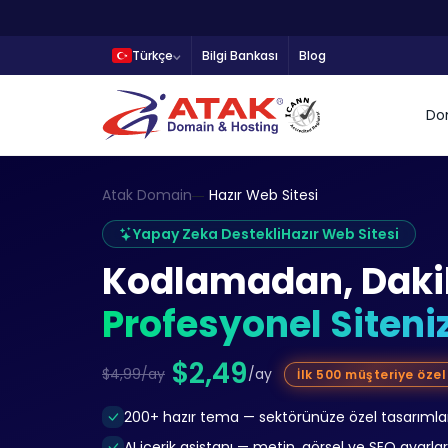
Türkçe
Bilgi Bankası
Blog
Do
Atak Domain
Hazır Web Sitesi
Yapay Zeka Destekli
Hazır Web Sitesi
Kodlamadan, Dakik
Profesyonel Siteni
$2,49
$4,99/ay
/ay
İlk 500 müşteriye özel
200+ hazır tema — sektörünüze özel tasarımlar
AI içerik asistanı — metin, görsel ve SEO ayarla