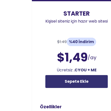
STARTER
Kişisel siteniz için hazır web sitesi
$1.49
%40 İndirim
$1,49
/ay
Ücretsiz
.CYOU + ME
Sepete Ekle
Özellikler