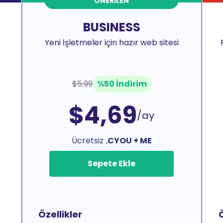
ÖNERILEN
BUSINESS
Yeni İşletmeler için hazır web sitesi
$5.99
%50 İndirim
$4,69
/ay
Ücretsiz
.CYOU + ME
Sepete Ekle
Özellikler
Ö