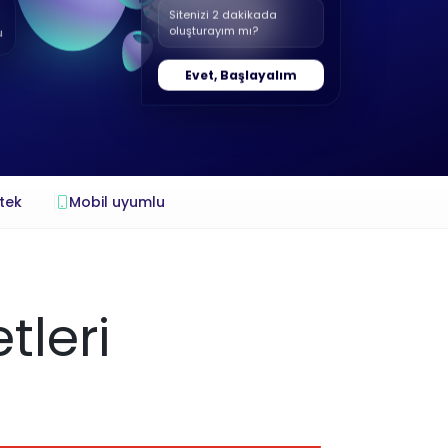
Sitenizi 2 dakikada
oluşturayım mı?
u
Evet, Başlayalım
tek
Mobil uyumlu
tleri