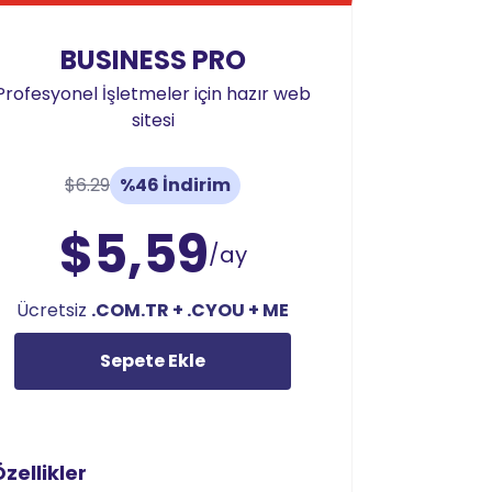
BUSINESS PRO
Profesyonel İşletmeler için hazır web
sitesi
$6.29
%46 İndirim
$5,59
/ay
Ücretsiz
.COM.TR + .CYOU + ME
Sepete Ekle
zellikler