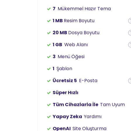
7
Mükemmel Hazır Tema
1 MB
Resim Boyutu
20 MB
Dosya Boyutu
1 GB
Web Alanı
3
Menü Öğesi
1
Şablon
Ücretsiz 5
E-Posta
Süper Hızlı
Tüm Cihazlarla İle
Tam Uyum
Yapay Zeka
Yardımı
OpenAI
Site Oluşturma