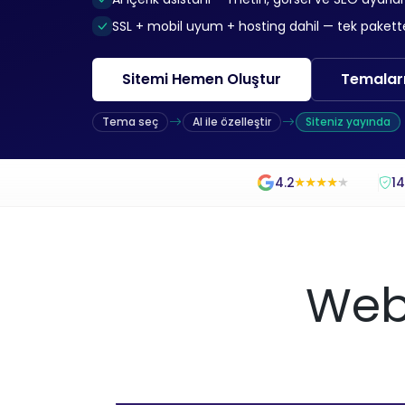
SSL + mobil uyum + hosting dahil — tek pakette 
Sitemi Hemen Oluştur
Temaları
Tema seç
AI ile özelleştir
Siteniz yayında
4.2
14
★
★
★
★
★
★
★
★
★
★
Webs