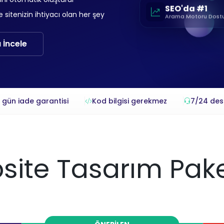
SEO'da #1
sitenizin ihtiyacı olan her şey
Arama Motoru Dost
 İncele
 gün iade garantisi
Kod bilgisi gerekmez
7/24 des
ite Tasarım Pake