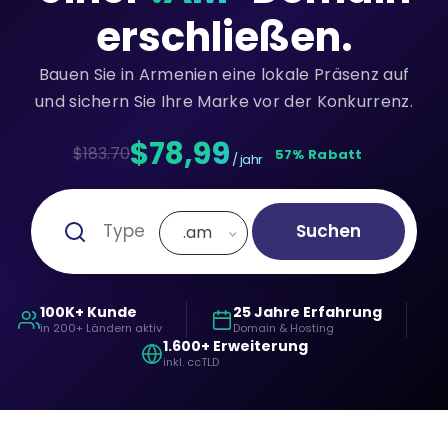
erschließen.
Bauen Sie in Armenien eine lokale Präsenz auf
und sichern Sie Ihre Marke vor der Konkurrenz.
$78,99
$183.70
57% Rabatt
/ jahr
Suchen
.am
100K+ Kunde
25 Jahre Erfahrung
in 200+ Ländern aktiv
Domain & Hosting
1.600+ Erweiterung
inkl. ccTLD