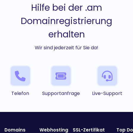
Hilfe bei der .am
Domainregistrierung
erhalten
Wir sind jederzeit für Sie da!
Telefon
Supportanfrage
Live-Support
Domains
Webhosting
SSL-Zertifikat
Top D