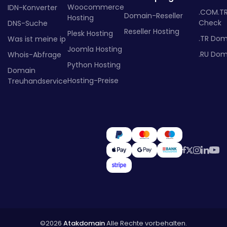
Woocommerce
IDN-Konverter
.COM.T
Domain-Reseller
Hosting
Check
DNS-Suche
Reseller Hosting
Plesk Hosting
.TR Dom
Was ist meine ip
Joomla Hosting
.RU Dom
Whois-Abfrage
Python Hosting
Domain
Hosting-Preise
Treuhandservice
©2026
Atakdomain
Alle Rechte vorbehalten.