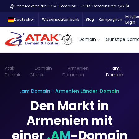
Sonderaktion für .COM-Domains – .COM-Domains ab 7,99 $!
Mitglie
Deutsche
Wissensdatenbank
Blog
Kampagnen
Login
Domain
Günstige Doma
Atak
Domain
Armenien
.am
Domain
Check
Domänen
Domain
.am Domain - Armenien Länder-Domain
Den Markt in
Armenien mit
einer
.AM
-Domain