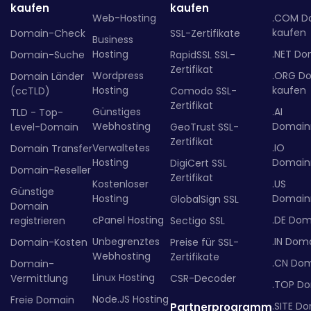
kaufen
kaufen
Web-Hosting
.COM D
kaufen
Domain-Check
SSL-Zertifikate
Business
Hosting
.NET Do
Domain-Suche
RapidSSL SSL-
Zertifikat
Wordpress
.ORG D
Domain Länder
Hosting
kaufen
(ccTLD)
Comodo SSL-
Zertifikat
Günstiges
.AI
TLD - Top-
Webhosting
Domainr
Level-Domain
GeoTrust SSL-
Zertifikat
Verwaltetes
.IO
Domain Transfer
Hosting
Domainr
DigiCert SSL
Domain-Reseller
Zertifikat
Kostenloser
.US
Günstige
Hosting
Domainr
GlobalSign SSL
Domain
cPanel Hosting
.DE Dom
registrieren
Sectigo SSL
Unbegrenztes
.IN Dom
Domain-Kosten
Preise für SSL-
Webhosting
Zertifikate
.CN Do
Domain-
Linux Hosting
Vermittlung
CSR-Decoder
.TOP D
Node.JS Hosting
Freie Domain
.SITE D
Partnerprogramm