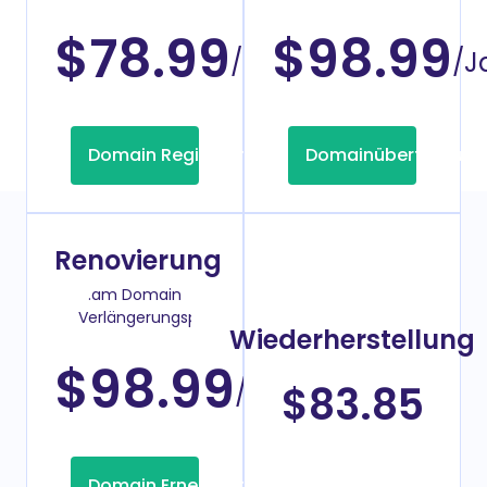
Domainregistrierung
$78.99
$98.99
/Jahr
/J
Domain Registrierung
Domainübertragung
Renovierung
.am Domain
Verlängerungspreis
Wiederherstellung
$98.99
/Jahr
$83.85
Domain Erneuerung