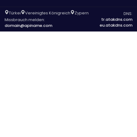
Türkei
Vereinigtes Königreich
Zypern
DNS:
tr.atakdns.com
Missbrauch melden:
eu.atakdns.com
domain@apiname.com