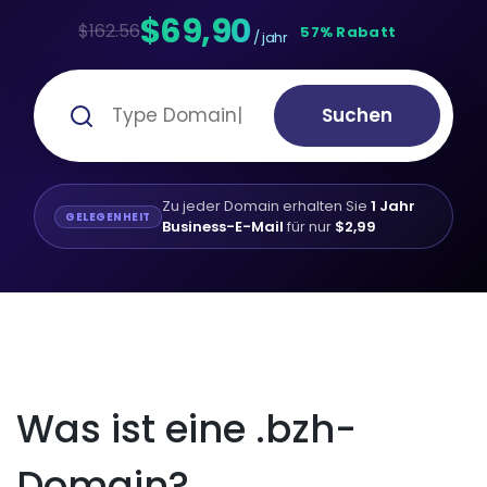
$69,90
$162.56
57% Rabatt
/ jahr
Suchen
Zu jeder Domain erhalten Sie
1 Jahr
GELEGENHEIT
Business-E-Mail
für nur
$2,99
Was ist eine .bzh-
Domain?