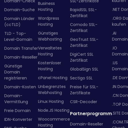
kaufen
Domain-Check
SSL-Zertifikate
Business
Hosting
.NET Do
Domain-Suche
RapidSSL SSL-
Zertifikat
Wordpress
.ORG D
Domain Länder
Hosting
kaufen
(ccTLD)
Comodo SSL-
Zertifikat
Günstiges
.AI
TLD - Top-
Webhosting
Domainr
Level-Domain
GeoTrust SSL-
Zertifikat
Verwaltetes
.IO
Domain Transfer
Hosting
Domainr
DigiCert SSL
Domain-Reseller
Zertifikat
Kostenloser
.US
Günstige
Hosting
Domainr
GlobalSign SSL
Domain
cPanel Hosting
.DE Dom
registrieren
Sectigo SSL
Unbegrenztes
.IN Dom
Domain-Kosten
Preise für SSL-
Webhosting
Zertifikate
.CN Do
Domain-
Linux Hosting
Vermittlung
CSR-Decoder
.TOP D
Node.JS Hosting
Freie Domain
.SITE D
Partnerprogramm
Woocommerce
IDN-Konverter
.COM.T
Domain-Reseller
Hosting
Check