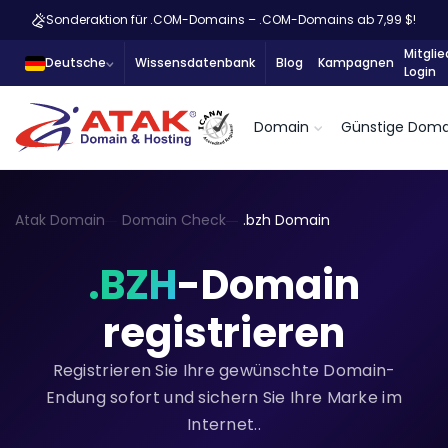
Sonderaktion für .COM-Domains – .COM-Domains ab 7,99 $!
Mitglie
Deutsche
Wissensdatenbank
Blog
Kampagnen
Login
Domain
Günstige Doma
Atak Domain
Domain Check
.bzh Domain
.BZH
-Domain
registrieren
Registrieren Sie Ihre gewünschte Domain-
Endung sofort und sichern Sie Ihre Marke im
Internet..