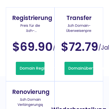
Registrierung
Transfer
Preis für die
.bzh Domain-
.bzh-
Überweisenpreis
Domainregistrierung
$69.90
$72.79
/Jahr
/Ja
Domain Registrierung
Domainübertragung
Renovierung
.bzh Domain
Verlängerungspreis