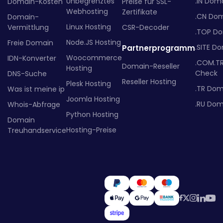
Unbegrenztes
.IN Dom
Domain-Kosten
Preise für SSL-
Webhosting
Zertifikate
.CN Do
Domain-
Linux Hosting
Vermittlung
CSR-Decoder
.TOP D
Node.JS Hosting
Freie Domain
.SITE D
Partnerprogramm
Woocommerce
IDN-Konverter
.COM.T
Domain-Reseller
Hosting
Check
DNS-Suche
Reseller Hosting
Plesk Hosting
.TR Dom
Was ist meine ip
Joomla Hosting
.RU Dom
Whois-Abfrage
Python Hosting
Domain
Hosting-Preise
Treuhandservice