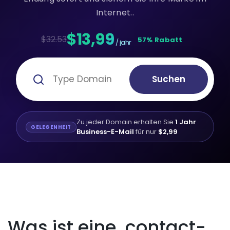
Internet..
$13,99
$32.53
57% Rabatt
/ jahr
Suchen
Zu jeder Domain erhalten Sie
1 Jahr
GELEGENHEIT
Business-E-Mail
für nur
$2,99
Was ist eine .contact-