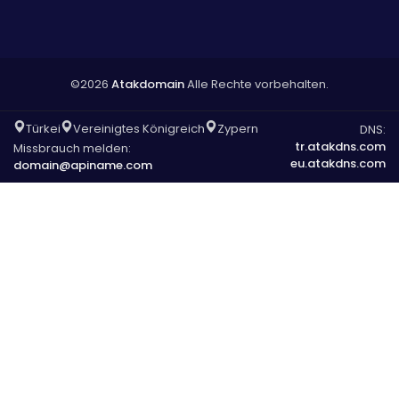
©2026
Atakdomain
Alle Rechte vorbehalten.
Türkei
Vereinigtes Königreich
Zypern
DNS:
tr.atakdns.com
Missbrauch melden:
eu.atakdns.com
domain@apiname.com