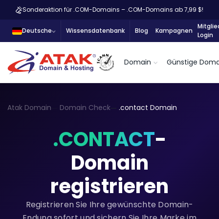
Sonderaktion für .COM-Domains – .COM-Domains ab 7,99 $!
Mitglie
Deutsche
Wissensdatenbank
Blog
Kampagnen
Login
Domain
Günstige Doma
Atak Domain
Domain Check
.contact Domain
.CONTACT
-
Domain
registrieren
Registrieren Sie Ihre gewünschte Domain-
Endung sofort und sichern Sie Ihre Marke im