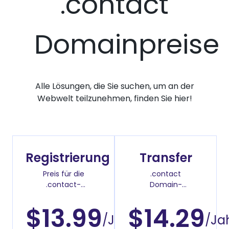
.contact
Domainpreise
Alle Lösungen, die Sie suchen, um an der
Webwelt teilzunehmen, finden Sie hier!
Registrierung
Transfer
Preis für die
.contact
.contact-
Domain-
Domainregistrierung
Überweisenpreis
$13.99
$14.29
/Jahr
/Ja