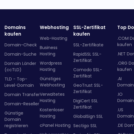
Domains
Webhosting
SSL-Zertifikat
Top D
kaufen
kaufen
Web-Hosting
.COM D
kaufen
Domain-Check
SSL-Zertifikate
Business
Hosting
.NET Do
Domain-Suche
RapidSSL SSL-
Zertifikat
Wordpress
.ORG D
Domain Länder
Hosting
kaufen
(ccTLD)
Comodo SSL-
Zertifikat
Günstiges
.AI
TLD - Top-
Webhosting
Domainr
Level-Domain
GeoTrust SSL-
Zertifikat
Verwaltetes
.IO
Domain Transfer
Hosting
Domainr
DigiCert SSL
Domain-Reseller
Zertifikat
Kostenloser
.US
Günstige
Hosting
Domainr
GlobalSign SSL
Domain
cPanel Hosting
.DE Dom
registrieren
Sectigo SSL