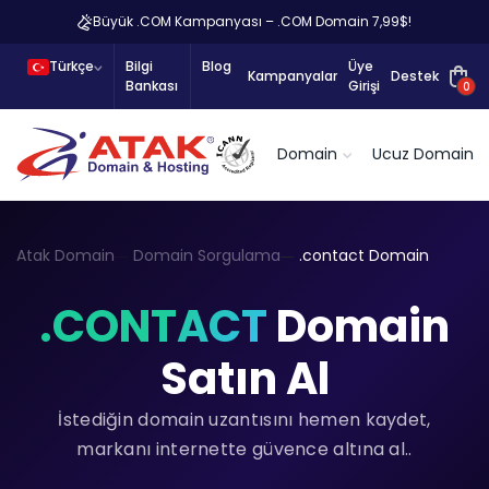
Büyük .COM Kampanyası – .COM Domain 7,99$!
Türkçe
Bilgi
Blog
Üye
Kampanyalar
Destek
Bankası
Girişi
0
Domain
Ucuz Domain
Atak Domain
Domain Sorgulama
.contact Domain
.CONTACT
Domain
Satın Al
İstediğin domain uzantısını hemen kaydet,
markanı internette güvence altına al..