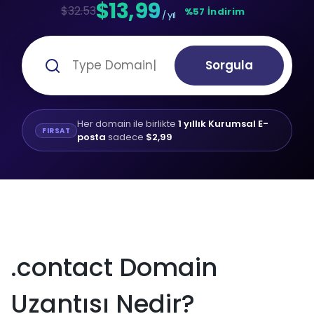
$13,99
$32.53
%57 İndirim
/ yıl
Sorgula
Her domain ile birlikte
1 yıllık Kurumsal E-
FIRSAT
posta
sadece
$2,99
.contact Domain
Uzantısı Nedir?