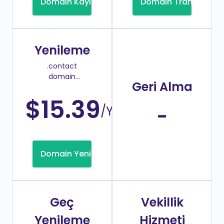
Domain Kayıt
Domain Transfer
Yenileme
.contact
domain
Geri Alma
yenileme
fiyatı
$15.39
/Yıl
-
Domain Yenileme
Geç
Vekillik
Yenileme
Hizmeti