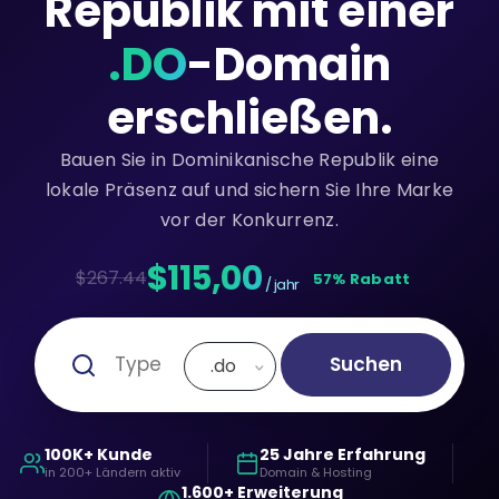
Republik mit einer
.DO
-Domain
erschließen.
Bauen Sie in Dominikanische Republik eine
lokale Präsenz auf und sichern Sie Ihre Marke
vor der Konkurrenz.
$115,00
$267.44
57% Rabatt
/ jahr
Suchen
.do
100K+ Kunde
25 Jahre Erfahrung
in 200+ Ländern aktiv
Domain & Hosting
1.600+ Erweiterung