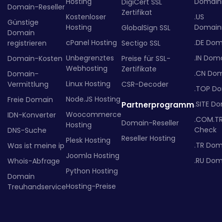
Hosting
Domainr
DigiCert SSL
Domain-Reseller
Zertifikat
Kostenloser
.US
Günstige
Hosting
Domainr
GlobalSign SSL
Domain
cPanel Hosting
.DE Dom
registrieren
Sectigo SSL
Unbegrenztes
.IN Dom
Domain-Kosten
Preise für SSL-
Webhosting
Zertifikate
.CN Do
Domain-
Linux Hosting
Vermittlung
CSR-Decoder
.TOP D
Node.JS Hosting
Freie Domain
.SITE D
Partnerprogramm
Woocommerce
IDN-Konverter
.COM.T
Domain-Reseller
Hosting
Check
DNS-Suche
Reseller Hosting
Plesk Hosting
.TR Dom
Was ist meine ip
Joomla Hosting
.RU Dom
Whois-Abfrage
Python Hosting
Domain
Hosting-Preise
Treuhandservice