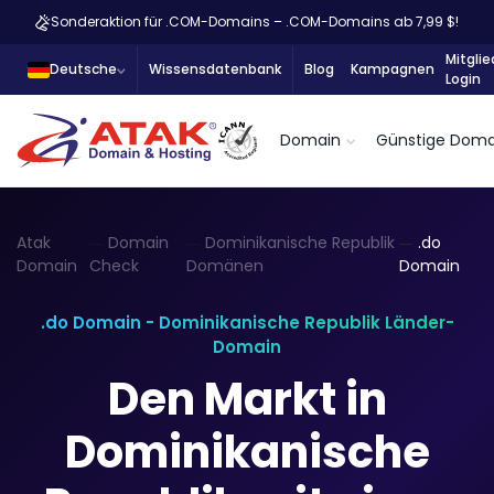
Sonderaktion für .COM-Domains – .COM-Domains ab 7,99 $!
Mitglie
Deutsche
Wissensdatenbank
Blog
Kampagnen
Login
Domain
Günstige Doma
Atak
Domain
Dominikanische Republik
.do
Domain
Check
Domänen
Domain
.do Domain - Dominikanische Republik Länder-
Domain
Den Markt in
Dominikanische