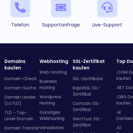
Telefon
Supportanfrage
Live-Support
Domains
Webhosting
SSL-Zertifikat
Top D
kaufen
kaufen
Web-Hosting
.COM D
kaufen
Domain-Check
SSL-Zertifikate
Business
Hosting
.NET Do
Domain-Suche
RapidSSL SSL-
Zertifikat
Wordpress
.ORG D
Domain Länder
Hosting
kaufen
(ccTLD)
Comodo SSL-
Zertifikat
Günstiges
.AI
TLD - Top-
Webhosting
Domainr
Level-Domain
GeoTrust SSL-
Zertifikat
Verwaltetes
.IO
Domain Transfer