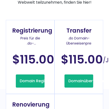
Webwelt teilzunehmen, finden Sie hier!
Registrierung
Transfer
Preis für die
.do Domain-
.do-
Überweisenpreis
Domainregistrierung
$115.00
$115.00
/Jahr
/
Domain Registrierung
Domainübertragung
Renovierung