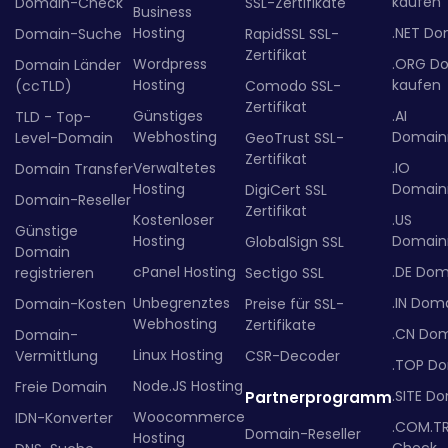
kaufen
Domain-Check
SSL-Zertifikate
Business
Hosting
.NET Do
Domain-Suche
RapidSSL SSL-
Zertifikat
Wordpress
.ORG D
Domain Länder
Hosting
kaufen
(ccTLD)
Comodo SSL-
Zertifikat
Günstiges
.AI
TLD - Top-
Webhosting
Domainr
Level-Domain
GeoTrust SSL-
Zertifikat
Verwaltetes
.IO
Domain Transfer
Hosting
Domainr
DigiCert SSL
Domain-Reseller
Zertifikat
Kostenloser
.US
Günstige
Hosting
Domainr
GlobalSign SSL
Domain
cPanel Hosting
.DE Dom
registrieren
Sectigo SSL
Unbegrenztes
.IN Dom
Domain-Kosten
Preise für SSL-
Webhosting
Zertifikate
.CN Do
Domain-
Linux Hosting
Vermittlung
CSR-Decoder
.TOP D
Node.JS Hosting
Freie Domain
.SITE D
Partnerprogramm
Woocommerce
IDN-Konverter
.COM.T
Domain-Reseller
Hosting
Check