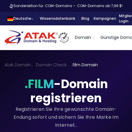
Sonderaktion für .COM-Domains – .COM-Domains ab 7,99 $!
Mitglie
Deutsche
Wissensdatenbank
Blog
Kampagnen
Login
Domain
Günstige Doma
Atak Domain
Domain Check
.film Domain
.FILM
-Domain
registrieren
Registrieren Sie Ihre gewünschte Domain-
Endung sofort und sichern Sie Ihre Marke im
Internet..