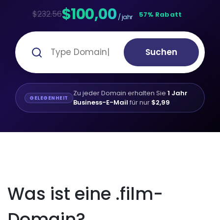
$100,00
$232.56
57% Rabatt
/ jahr
Suchen
Zu jeder Domain erhalten Sie
1 Jahr
GELEGENHEIT
Business-E-Mail
für nur
$2,99
Was ist eine .film-
Domain?