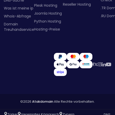
DNS-Suche
Reseller Hosting
Plesk Hosting
.TR Dom
Was ist meine ip
Joomla Hosting
.RU Dom
Whois-Abfrage
Python Hosting
Domain
Hosting-Preise
Treuhandservice
©2026
Atakdomain
Alle Rechte vorbehalten.
Türkei
Vereinigtes Königreich
Zypern
DNS: