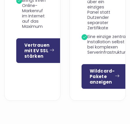
Bringt Ihren
über ein
Online-
einziges
Markenruf
Panel statt
im Internet
Dutzender
auf das
separater
Maximum
Zertifikate
Eine einzige zentrale
Installation selbst
Vertrauen
bei komplexen
mit EV SSL
Serverinfrastrukture
stärken
Wildcard-
Pakete
anzeigen