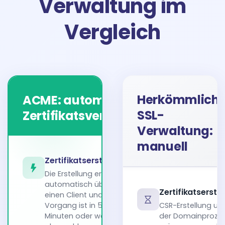
Verwaltung im
Vergleich
Herkömmlich
ACME: automatische
Empfohlen
SSL-
Zertifikatsverwaltung
Verwaltung:
manuell
Zertifikatserstellung
Die Erstellung erfolgt
automatisch über
Zertifikatserste
einen Client und der
Vorgang ist in 5
CSR-Erstellung un
Minuten oder weniger
der Domainproze