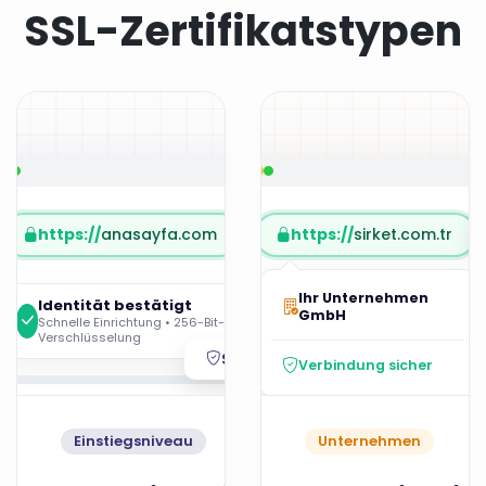
SSL-Zertifikatstypen
https://
anasayfa.com
https://
sirket.com.tr
Ihr Unternehmen
Identität bestätigt
GmbH
Schnelle Einrichtung • 256-Bit-
Verschlüsselung
Sicher
Verbindung sicher
Einstiegsniveau
Unternehmen