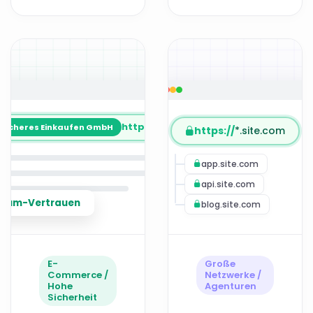
https://
site.com.tr
Sicheres Einkaufen GmbH
https://
*.site.com
app.site.com
api.site.com
mium-Vertrauen
blog.site.com
E-
Große
Commerce /
Netzwerke /
Hohe
Agenturen
Sicherheit