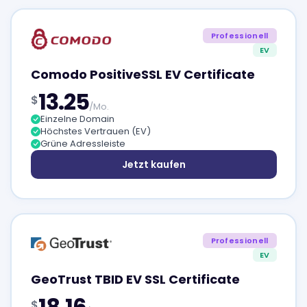
Professionell
EV
Comodo PositiveSSL EV Certificate
13.25
$
/Mo.
Einzelne Domain
Höchstes Vertrauen (EV)
Grüne Adressleiste
Jetzt kaufen
Professionell
EV
GeoTrust TBID EV SSL Certificate
18.16
$