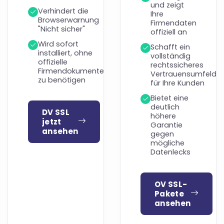
und zeigt
Verhindert die
Ihre
Browserwarnung
Firmendaten
"Nicht sicher"
offiziell an
Wird sofort
Schafft ein
installiert, ohne
vollständig
offizielle
rechtssicheres
Firmendokumente
Vertrauensumfeld
zu benötigen
für Ihre Kunden
Bietet eine
deutlich
DV SSL
höhere
jetzt
Garantie
ansehen
gegen
mögliche
Datenlecks
OV SSL-
Pakete
ansehen