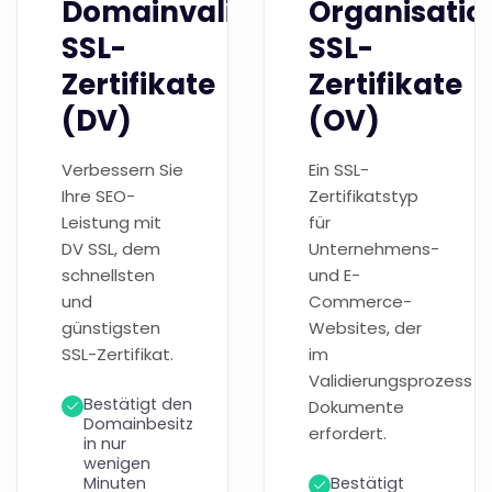
Domainvalidierte
Organisatio
SSL-
SSL-
Zertifikate
Zertifikate
(DV)
(OV)
Verbessern Sie
Ein SSL-
Ihre SEO-
Zertifikatstyp
Leistung mit
für
DV SSL, dem
Unternehmens-
schnellsten
und E-
und
Commerce-
günstigsten
Websites, der
SSL-Zertifikat.
im
Validierungsprozess
Bestätigt den
Dokumente
Domainbesitz
erfordert.
in nur
wenigen
Minuten
Bestätigt