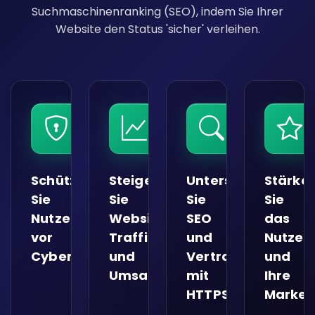
Suchmaschinenranking (SEO), indem Sie Ihrer
Website den Status 'sicher' verleihen.
Schützen
Steigern
Unterstützen
Stärke
Sie
Sie
Sie
Sie
Nutzerdaten
Website-
SEO
das
vor
Traffic
und
Nutzer
Cyberangriffen
und
Vertrauen
und
Umsatz
mit
Ihre
HTTPS
Marken