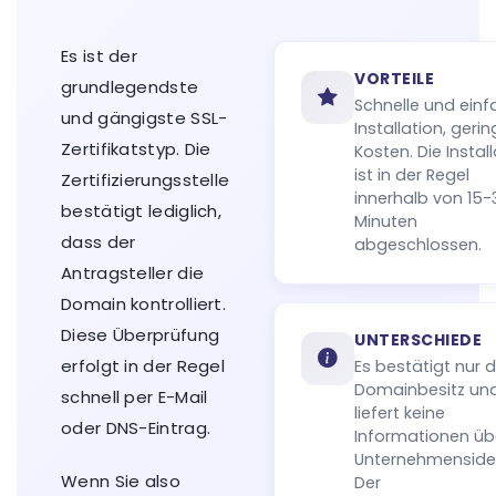
Es ist der
VORTEILE
grundlegendste
Schnelle und ein
und gängigste SSL-
Installation, geri
Zertifikatstyp. Die
Kosten. Die Instal
ist in der Regel
Zertifizierungsstelle
innerhalb von 15-
bestätigt lediglich,
Minuten
dass der
abgeschlossen.
Antragsteller die
Domain kontrolliert.
Diese Überprüfung
UNTERSCHIEDE
erfolgt in der Regel
Es bestätigt nur 
Domainbesitz un
schnell per E-Mail
liefert keine
oder DNS-Eintrag.
Informationen üb
Unternehmensiden
Wenn Sie also
Der