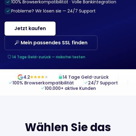
100% Browserkompatibilität · Volle Bankintegration
Probleme? Wir lösen sie — 24/7 Support
Jetzt kaufen
Mein passendes SSL finden
14 Tage Geld-zurück — risikofrei testen
4.2
14 Tage Geld-zurück
★
★
★
★
★
★
★
★
★
★
100% Browserkompatibilität
24/7 Support
100.000+ aktive Kunden
Wählen Sie das