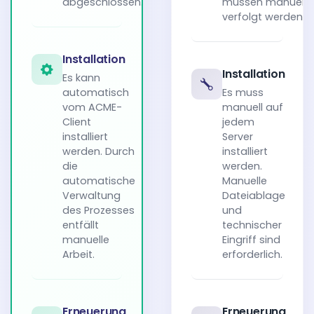
abgeschlossen.
müssen manuell
verfolgt werden.
Installation
Installation
Es kann
automatisch
Es muss
vom ACME-
manuell auf
Client
jedem
installiert
Server
werden. Durch
installiert
die
werden.
automatische
Manuelle
Verwaltung
Dateiablage
des Prozesses
und
entfällt
technischer
manuelle
Eingriff sind
Arbeit.
erforderlich.
Erneuerung
Erneuerung