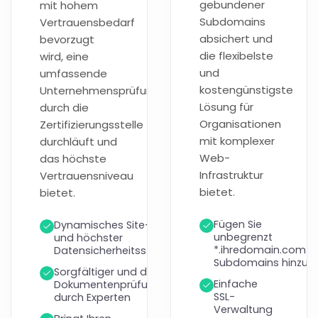
gebundener
mit hohem
Subdomains
Vertrauensbedarf
absichert und
bevorzugt
die flexibelste
wird, eine
und
umfassende
kostengünstigste
Unternehmensprüfung
Lösung für
durch die
Organisationen
Zertifizierungsstelle
mit komplexer
durchläuft und
Web-
das höchste
Infrastruktur
Vertrauensniveau
bietet.
bietet.
Fügen Sie
Dynamisches Site-Siegel
unbegrenzt
und höchster
*.ihredomain.com-
Datensicherheitsstandard
Subdomains hinzu
Sorgfältiger und detaillierter
Einfache
Dokumentenprüfungsprozess
SSL-
durch Experten
Verwaltung