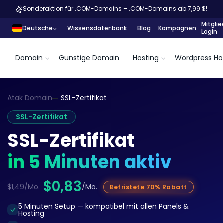
Sonderaktion für .COM-Domains – .COM-Domains ab 7,99 $!
Mitglie
Deutsche
Wissensdatenbank
Blog
Kampagnen
Login
Domain
Günstige Domain
Hosting
Wordpress Ho
Atak Domain
SSL-Zertifikat
SSL-Zertifikat
SSL-Zertifikat
in 5 Minuten aktiv
$0,83
$1,49/Mo.
/Mo.
Befristete 70% Rabatt
5 Minuten Setup — kompatibel mit allen Panels &
Hosting