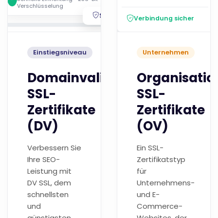
Verschlüsselung
Sicher
Verbindung sicher
Einstiegsniveau
Unternehmen
Domainvalidierte
Organisatio
SSL-
SSL-
Zertifikate
Zertifikate
(DV)
(OV)
Verbessern Sie
Ein SSL-
Ihre SEO-
Zertifikatstyp
Leistung mit
für
DV SSL, dem
Unternehmens-
schnellsten
und E-
und
Commerce-
günstigsten
Websites, der