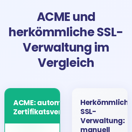
ACME und
herkömmliche SSL-
Verwaltung im
Vergleich
Herkömmlich
ACME: automatische
Empfohlen
SSL-
Zertifikatsverwaltung
Verwaltung:
manuell