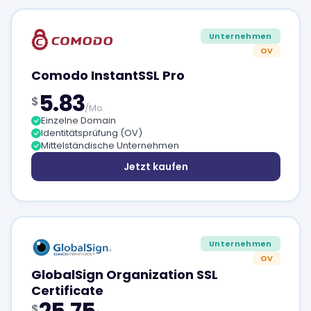
Unternehmen
OV
Comodo InstantSSL Pro
5.83
$
/Mo.
Einzelne Domain
Identitätsprüfung (OV)
Mittelständische Unternehmen
Jetzt kaufen
Unternehmen
OV
GlobalSign Organization SSL
Certificate
25.75
$