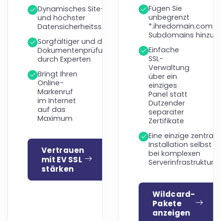
Fügen Sie
Dynamisches Site-Siegel
unbegrenzt
und höchster
*.ihredomain.com-
Datensicherheitsstandard
Subdomains hinzu
Sorgfältiger und detaillierter
Einfache
Dokumentenprüfungsprozess
SSL-
durch Experten
Verwaltung
Bringt Ihren
über ein
Online-
einziges
Markenruf
Panel statt
im Internet
Dutzender
auf das
separater
Maximum
Zertifikate
Eine einzige zentrale
Installation selbst
Vertrauen
bei komplexen
mit EV SSL
Serverinfrastrukture
stärken
Wildcard-
Pakete
anzeigen