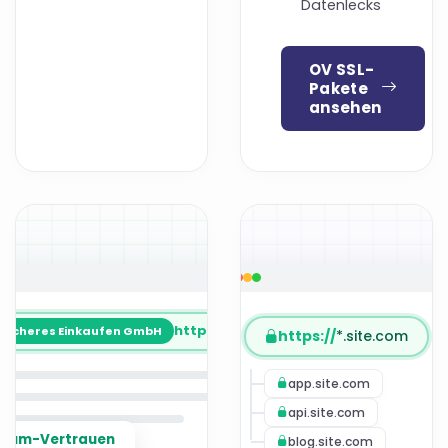
Datenlecks
OV SSL-
Pakete
ansehen
https://
site.com.tr
Sicheres Einkaufen GmbH
https://
*.site.com
app.site.com
api.site.com
mium-Vertrauen
blog.site.com