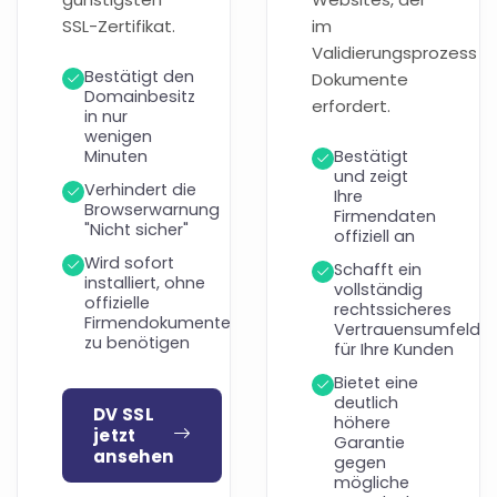
SSL-Zertifikat.
im
Validierungsprozess
Bestätigt den
Dokumente
Domainbesitz
erfordert.
in nur
wenigen
Minuten
Bestätigt
und zeigt
Verhindert die
Ihre
Browserwarnung
Firmendaten
"Nicht sicher"
offiziell an
Wird sofort
Schafft ein
installiert, ohne
vollständig
offizielle
rechtssicheres
Firmendokumente
Vertrauensumfeld
zu benötigen
für Ihre Kunden
Bietet eine
deutlich
DV SSL
höhere
jetzt
Garantie
ansehen
gegen
mögliche