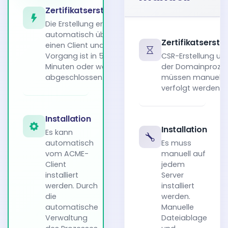
Zertifikatserstellung
Die Erstellung erfolgt
automatisch über
Zertifikatserste
einen Client und der
Vorgang ist in 5
CSR-Erstellung un
Minuten oder weniger
der Domainproze
abgeschlossen.
müssen manuell
verfolgt werden.
Installation
Installation
Es kann
automatisch
Es muss
vom ACME-
manuell auf
Client
jedem
installiert
Server
werden. Durch
installiert
die
werden.
automatische
Manuelle
Verwaltung
Dateiablage