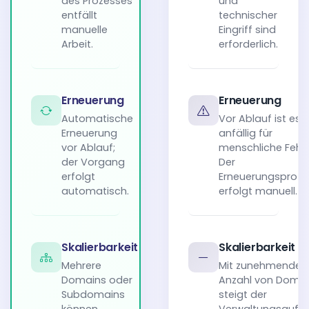
des Prozesses
und
entfällt
technischer
manuelle
Eingriff sind
Arbeit.
erforderlich.
Erneuerung
Erneuerung
Automatische
Vor Ablauf ist es
Erneuerung
anfällig für
vor Ablauf;
menschliche Fehle
der Vorgang
Der
erfolgt
Erneuerungsproze
automatisch.
erfolgt manuell.
Skalierbarkeit
Skalierbarkeit
Mehrere
Mit zunehmender
Domains oder
Anzahl von Doma
Subdomains
steigt der