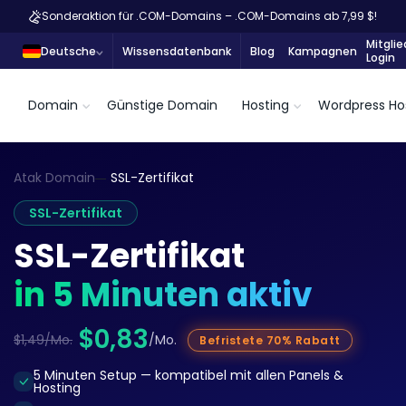
Sonderaktion für .COM-Domains – .COM-Domains ab 7,99 $!
Mitglie
Deutsche
Wissensdatenbank
Blog
Kampagnen
Login
Domain
Günstige Domain
Hosting
Wordpress Ho
Atak Domain
SSL-Zertifikat
SSL-Zertifikat
SSL-Zertifikat
in 5 Minuten aktiv
$0,83
$1,49/Mo.
/Mo.
Befristete 70% Rabatt
5 Minuten Setup — kompatibel mit allen Panels &
Hosting