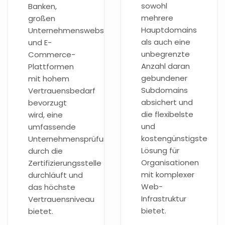
sowohl
Banken,
mehrere
großen
Hauptdomains
Unternehmenswebsites
als auch eine
und E-
unbegrenzte
Commerce-
Anzahl daran
Plattformen
gebundener
mit hohem
Subdomains
Vertrauensbedarf
absichert und
bevorzugt
die flexibelste
wird, eine
und
umfassende
kostengünstigste
Unternehmensprüfung
Lösung für
durch die
Organisationen
Zertifizierungsstelle
mit komplexer
durchläuft und
Web-
das höchste
Infrastruktur
Vertrauensniveau
bietet.
bietet.