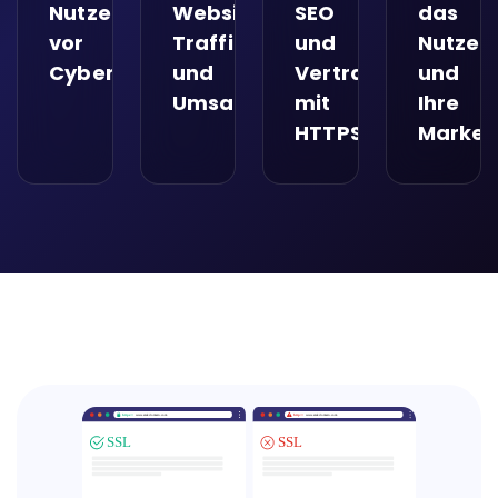
Nutzerdaten
Website-
SEO
das
vor
Traffic
und
Nutzer
Cyberangriffen
und
Vertrauen
und
Umsatz
mit
Ihre
HTTPS
Marken