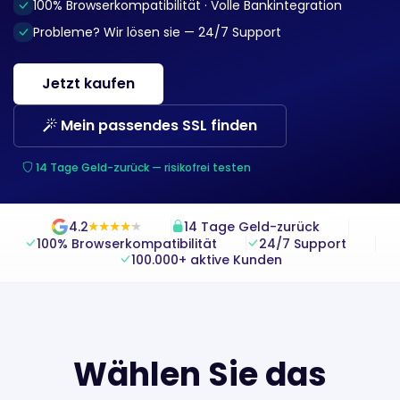
100% Browserkompatibilität · Volle Bankintegration
Probleme? Wir lösen sie — 24/7 Support
Jetzt kaufen
Mein passendes SSL finden
14 Tage Geld-zurück — risikofrei testen
4.2
14 Tage Geld-zurück
★
★
★
★
★
★
★
★
★
★
100% Browserkompatibilität
24/7 Support
100.000+ aktive Kunden
Wählen Sie das