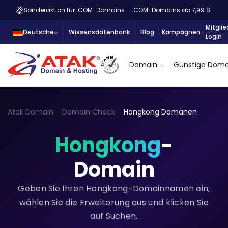
Sonderaktion für .COM-Domains – .COM-Domains ab 7,99 $!
Mitglie
Deutsche
Wissensdatenbank
Blog
Kampagnen
Login
Domain
Günstige Doma
Atak Domain
Domain Check
Hongkong Domänen
Hongkong
-
Domain
Geben Sie Ihren Hongkong-Domainnamen ein,
wählen Sie die Erweiterung aus und klicken Sie
auf Suchen.