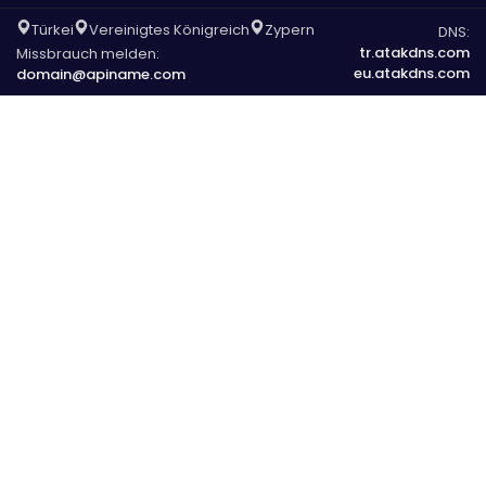
Türkei
Vereinigtes Königreich
Zypern
DNS:
tr.atakdns.com
Missbrauch melden:
eu.atakdns.com
domain@apiname.com