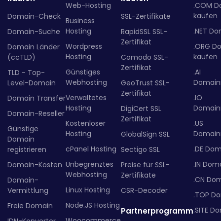
Web-Hosting
.COM D
kaufen
Domain-Check
SSL-Zertifikate
Business
Hosting
.NET Do
Domain-Suche
RapidSSL SSL-
Zertifikat
Wordpress
.ORG D
Domain Länder
Hosting
kaufen
(ccTLD)
Comodo SSL-
Zertifikat
Günstiges
.AI
TLD - Top-
Webhosting
Domainr
Level-Domain
GeoTrust SSL-
Zertifikat
Verwaltetes
.IO
Domain Transfer
Hosting
Domainr
DigiCert SSL
Domain-Reseller
Zertifikat
Kostenloser
.US
Günstige
Hosting
Domainr
GlobalSign SSL
Domain
cPanel Hosting
.DE Dom
registrieren
Sectigo SSL
Unbegrenztes
.IN Dom
Domain-Kosten
Preise für SSL-
Webhosting
Zertifikate
.CN Do
Domain-
Linux Hosting
Vermittlung
CSR-Decoder
.TOP D
Node.JS Hosting
Freie Domain
.SITE D
Partnerprogramm
Woocommerce