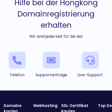
Hilfe bei der Hongkong
Domainregistrierung
erhalten
Wir sind jederzeit für Sie da!
Telefon
Supportanfrage
Live-Support
Domains
Webhosting
SSL-Zertifikat
Top D
kaufen
kaufen