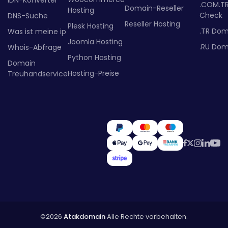
IDN-Konverter
.COM.T
Domain-Reseller
Hosting
Check
DNS-Suche
Reseller Hosting
Plesk Hosting
.TR Dom
Was ist meine ip
Joomla Hosting
.RU Dom
Whois-Abfrage
Python Hosting
Domain
Hosting-Preise
Treuhandservice
©2026
Atakdomain
Alle Rechte vorbehalten.