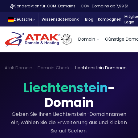
Sonderaktion für .COM-Domains – .COM-Domains ab 7,99 $!
Mitglie
Deutsche
Wissensdatenbank
Blog
Kampagnen
Login
Domain
Günstige Doma
Atak Domain
Domain Check
Liechtenstein Domänen
Liechtenstein
-
Domain
Geben Sie Ihren Liechtenstein-Domainnamen
ein, wählen Sie die Erweiterung aus und klicken
Sie auf Suchen.