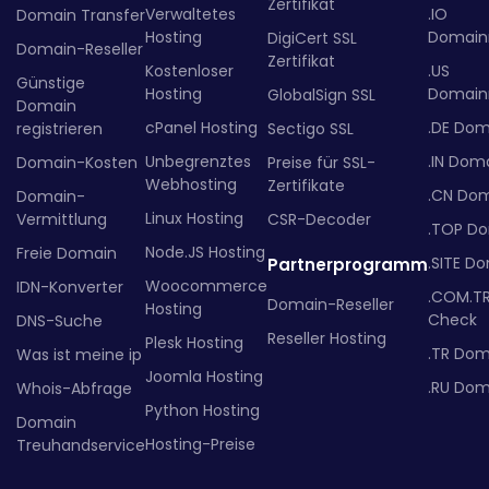
Zertifikat
Verwaltetes
.IO
Domain Transfer
Hosting
Domainr
DigiCert SSL
Domain-Reseller
Zertifikat
Kostenloser
.US
Günstige
Hosting
Domainr
GlobalSign SSL
Domain
cPanel Hosting
.DE Dom
registrieren
Sectigo SSL
Unbegrenztes
.IN Dom
Domain-Kosten
Preise für SSL-
Webhosting
Zertifikate
.CN Do
Domain-
Linux Hosting
Vermittlung
CSR-Decoder
.TOP D
Node.JS Hosting
Freie Domain
.SITE D
Partnerprogramm
Woocommerce
IDN-Konverter
.COM.T
Domain-Reseller
Hosting
Check
DNS-Suche
Reseller Hosting
Plesk Hosting
.TR Dom
Was ist meine ip
Joomla Hosting
.RU Dom
Whois-Abfrage
Python Hosting
Domain
Hosting-Preise
Treuhandservice