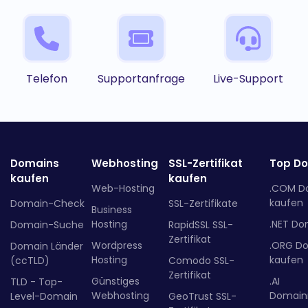
Telefon
Supportanfrage
Live-Support
Domains
Webhosting
SSL-Zertifikat
Top D
kaufen
kaufen
Web-Hosting
.COM D
kaufen
Domain-Check
SSL-Zertifikate
Business
Hosting
.NET Do
Domain-Suche
RapidSSL SSL-
Zertifikat
Wordpress
.ORG D
Domain Länder
Hosting
kaufen
(ccTLD)
Comodo SSL-
Zertifikat
Günstiges
.AI
TLD - Top-
Webhosting
Domainr
Level-Domain
GeoTrust SSL-