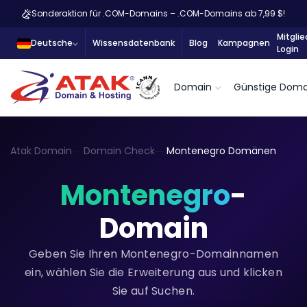
Sonderaktion für .COM-Domains – .COM-Domains ab 7,99 $!
Mitglie
Deutsche
Wissensdatenbank
Blog
Kampagnen
Login
Domain
Günstige Doma
Atak Domain
Domain Check
Montenegro Domänen
Montenegro
-
Domain
Geben Sie Ihren Montenegro-Domainnamen
ein, wählen Sie die Erweiterung aus und klicken
Sie auf Suchen.