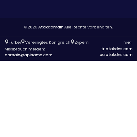
©2026
Atakdomain
Alle Rechte vorbehalten.
Türkei
Vereinigtes Königreich
Zypern
DNS:
tr.atakdns.com
Missbrauch melden:
eu.atakdns.com
domain@apiname.com