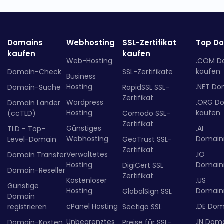
Domains
Webhosting
SSL-Zertifikat
Top D
kaufen
kaufen
Web-Hosting
.COM D
kaufen
Domain-Check
SSL-Zertifikate
Business
Hosting
.NET Do
Domain-Suche
RapidSSL SSL-
Zertifikat
Wordpress
.ORG D
Domain Länder
Hosting
kaufen
(ccTLD)
Comodo SSL-
Zertifikat
Günstiges
.AI
TLD - Top-
Webhosting
Domainr
Level-Domain
GeoTrust SSL-
Zertifikat
Verwaltetes
.IO
Domain Transfer
Hosting
Domainr
DigiCert SSL
Domain-Reseller
Zertifikat
Kostenloser
.US
Günstige
Hosting
Domainr
GlobalSign SSL
Domain
cPanel Hosting
.DE Dom
registrieren
Sectigo SSL
Unbegrenztes
.IN Dom
Domain-Kosten
Preise für SSL-