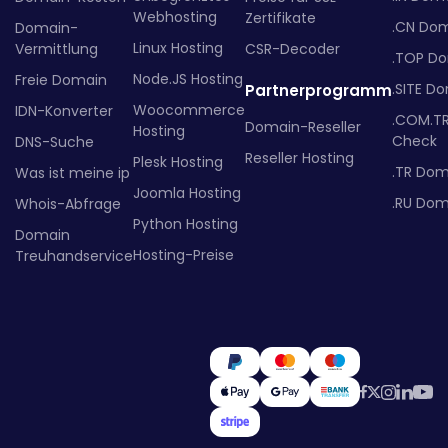
Webhosting
Zertifikate
.CN Do
Domain-
Linux Hosting
Vermittlung
CSR-Decoder
.TOP D
Node.JS Hosting
Freie Domain
.SITE D
Partnerprogramm
Woocommerce
IDN-Konverter
.COM.T
Domain-Reseller
Hosting
Check
DNS-Suche
Reseller Hosting
Plesk Hosting
.TR Dom
Was ist meine ip
Joomla Hosting
.RU Dom
Whois-Abfrage
Python Hosting
Domain
Hosting-Preise
Treuhandservice