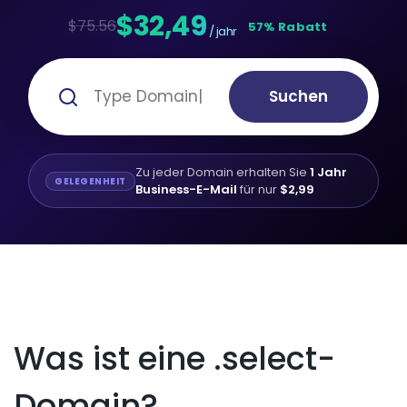
$32,49
$75.56
57% Rabatt
/ jahr
Suchen
Zu jeder Domain erhalten Sie
1 Jahr
GELEGENHEIT
Business-E-Mail
für nur
$2,99
Was ist eine .select-
Domain?