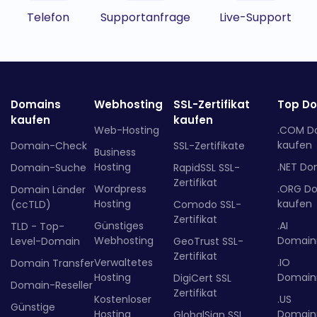
Telefon
Supportanfrage
Live-Support
Domains
Webhosting
SSL-Zertifikat
Top D
kaufen
kaufen
Web-Hosting
.COM D
kaufen
Domain-Check
SSL-Zertifikate
Business
Hosting
.NET Do
Domain-Suche
RapidSSL SSL-
Zertifikat
Wordpress
.ORG D
Domain Länder
Hosting
kaufen
(ccTLD)
Comodo SSL-
Zertifikat
Günstiges
.AI
TLD - Top-
Webhosting
Domainr
Level-Domain
GeoTrust SSL-
Zertifikat
Verwaltetes
.IO
Domain Transfer
Hosting
Domainr
DigiCert SSL
Domain-Reseller
Zertifikat
Kostenloser
.US
Günstige
Hosting
Domainr
GlobalSign SSL