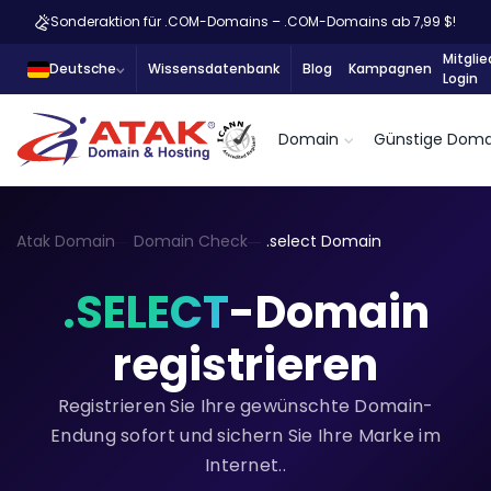
Sonderaktion für .COM-Domains – .COM-Domains ab 7,99 $!
Mitglie
Deutsche
Wissensdatenbank
Blog
Kampagnen
Login
Domain
Günstige Doma
Atak Domain
Domain Check
.select Domain
.SELECT
-Domain
registrieren
Registrieren Sie Ihre gewünschte Domain-
Endung sofort und sichern Sie Ihre Marke im
Internet..