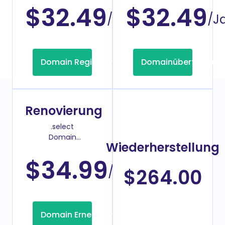
$32.49
$32.49
/Jahr
/J
Domain Registrierung
Domainübertragung
Renovierung
.select
Domain
Wiederherstellung
Verlängerungspreis
$34.99
/Jahr
$264.00
Domain Erneuerung