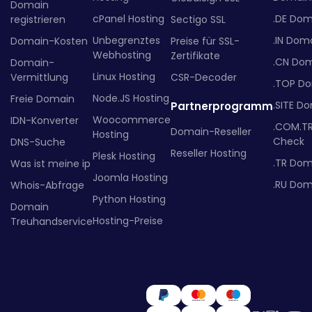
Domain
cPanel Hosting
.DE Dom
registrieren
Sectigo SSL
Unbegrenztes
.IN Dom
Domain-Kosten
Preise für SSL-
Webhosting
Zertifikate
.CN Do
Domain-
Linux Hosting
Vermittlung
CSR-Decoder
.TOP D
Node.JS Hosting
Freie Domain
.SITE D
Partnerprogramm
Woocommerce
IDN-Konverter
.COM.T
Domain-Reseller
Hosting
Check
DNS-Suche
Reseller Hosting
Plesk Hosting
.TR Dom
Was ist meine ip
Joomla Hosting
.RU Dom
Whois-Abfrage
Python Hosting
Domain
Hosting-Preise
Treuhandservice