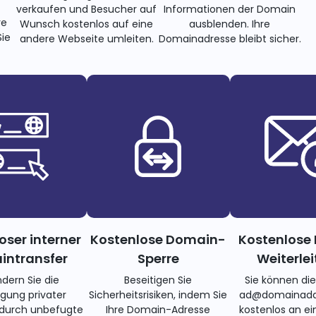
verkaufen und Besucher auf
Informationen der Domain
re
Wunsch kostenlos auf eine
ausblenden. Ihre
ie
andere Webseite umleiten.
Domainadresse bleibt sicher.
oser interner
Kostenlose Domain-
Kostenlose 
ntransfer
Sperre
Weiterle
ndern Sie die
Beseitigen Sie
Sie können di
gung privater
Sicherheitsrisiken, indem Sie
ad@domainadd
 durch unbefugte
Ihre Domain-Adresse
kostenlos an ei