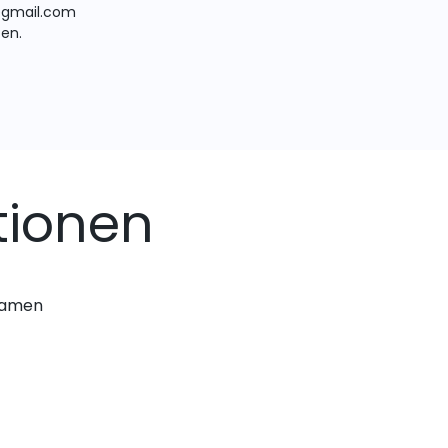
@gmail.com
ten.
tionen
nnamen