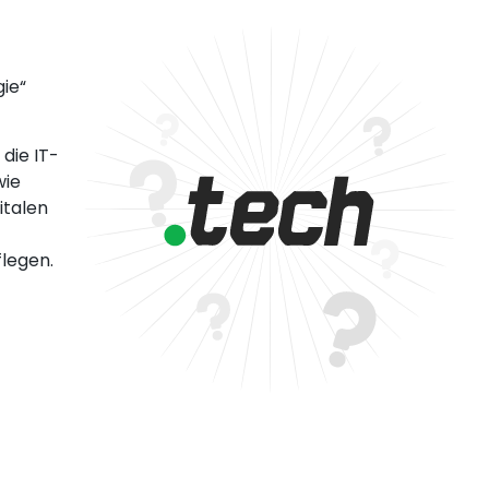
ie“
die IT-
wie
italen
flegen.