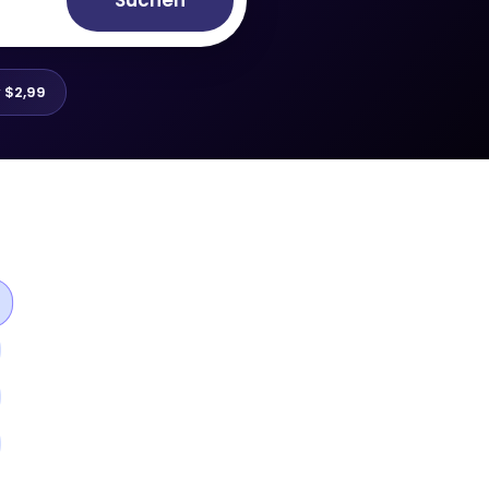
Suchen
r
$2,99