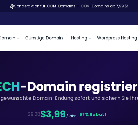
Sonderaktion für .COM-Domains – .COM-Domains ab 7,99 $!
Domain
Günstige Domain
Hosting
Wordpress Hosting
ECH
-Domain registrie
re gewünschte Domain-Endung sofort und sichern Sie Ihre
$3,99
$9.28
57% Rabatt
/ jahr