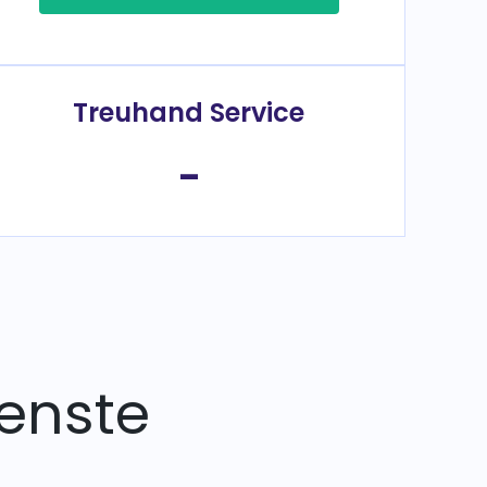
Treuhand Service
-
enste