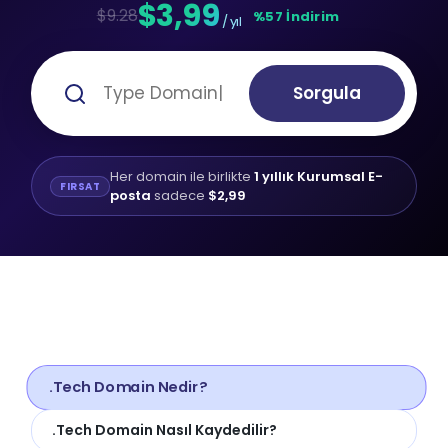
$3,99
$9.28
%57 İndirim
/ yıl
Sorgula
Her domain ile birlikte
1 yıllık Kurumsal E-
FIRSAT
posta
sadece
$2,99
.Tech Domain Nedir?
.Tech Domain Nasıl Kaydedilir?