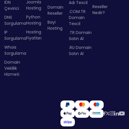
Joomla
IDN
Adı Tescil
Reseller
Domain
Hosting
Çevirici
.COM.TR
Nedir?
Reseller
Python
DNS
Domain
Bayi
Hosting
Sorgulama
Tescil
Hosting
Hosting
IP
.TR Domain
Fiyatları
Sorgulama
Satın Al
Whois
.RU Domain
Sorgulama
Satın Al
Domain
Vekillik
Hizmeti