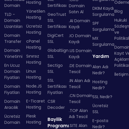
Hosting
Ödem
Domain
Sertifikası
Domain
DKIM Kaydı
Yönetilen
Blog
Satın Al
TLD -
GeoTrust
Sorgulama
Hosting
Hukuki
Domain
SSL
.AI Domain
SPF
Ücretsiz
Sözleş
Uzantıları
Sertifikası
Kaydı
Sorgulama
Hosting
ve
Domain
DigiCert
.IO Domain
MX
Politika
cPanel
Transfer
SSL
Kaydı
Sorgulama
Hosting
Domai
Domain
GlobalSign
.US Domain
Kayıt Ve
Sınırsız
Yardım
Yönetimi
SSL
Kaydı
Açıkla
Hosting
En Ucuz
Sectigo
Politika
.DE Domain
Alan Adı
Linux
Domain
SSL
Tescil
Nedir?
İletişim
Hosting
Fiyatları
SSL
.IN Alan Adı
Hosting
Node.JS
Domain
Sertifikası
Tescil
Nedir?
Hosting
Fiyatları
Fiyatları
.CN Domain
SSL Nedir?
E-Ticaret
Domain
CSR
Tescil
Ücretsiz
Hosting
Aracılık
Decoder
.TOP Alan
SSL
Plesk
Ücretsiz
Adı Tescil
Bayilik
E-posta
Hosting
Domain
Programı
.SITE Alan
Nedir?