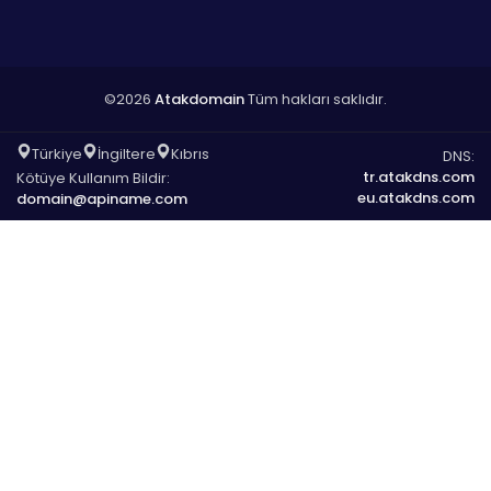
©2026
Atakdomain
Tüm hakları saklıdır.
Türkiye
İngiltere
Kıbrıs
DNS:
tr.atakdns.com
Kötüye Kullanım Bildir:
eu.atakdns.com
domain@apiname.com