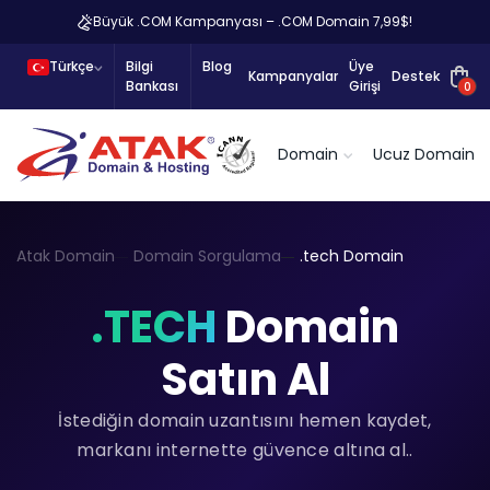
Büyük .COM Kampanyası – .COM Domain 7,99$!
Türkçe
Bilgi
Blog
Üye
Kampanyalar
Destek
Bankası
Girişi
0
Domain
Ucuz Domain
Atak Domain
Domain Sorgulama
.tech Domain
.TECH
Domain
Satın Al
İstediğin domain uzantısını hemen kaydet,
markanı internette güvence altına al..