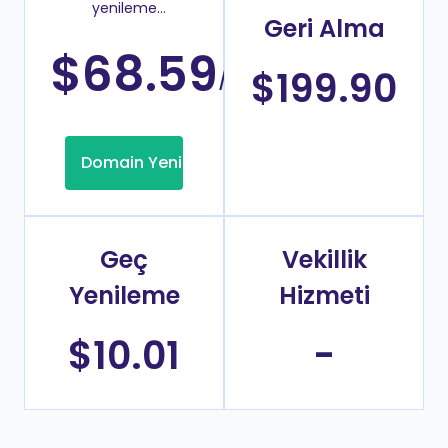
yenileme
Geri Alma
fiyatı
$68.59
/Yıl
$199.90
Domain Yenileme
Geç
Vekillik
Yenileme
Hizmeti
$10.01
-