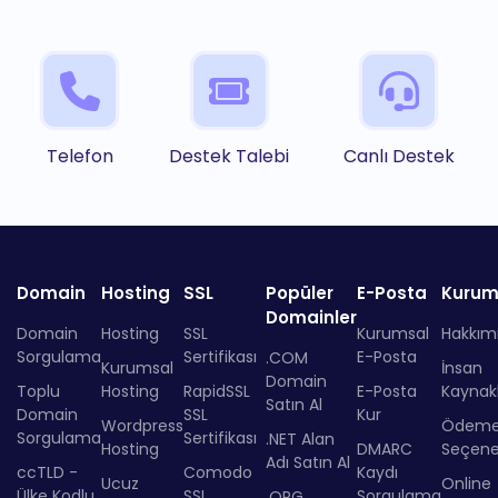
Telefon
Destek Talebi
Canlı Destek
Domain
Hosting
SSL
Popüler
E-Posta
Kurum
Domainler
Domain
Hosting
SSL
Kurumsal
Hakkım
Sorgulama
Sertifikası
E-Posta
.COM
Kurumsal
İnsan
Domain
Toplu
Hosting
RapidSSL
E-Posta
Kaynakl
Satın Al
Domain
SSL
Kur
Wordpress
Ödem
Sorgulama
Sertifikası
.NET Alan
Hosting
DMARC
Seçenek
Adı Satın Al
ccTLD -
Comodo
Kaydı
Ucuz
Online
Ülke Kodlu
SSL
Sorgulama
.ORG