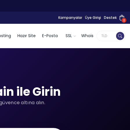
Kampanyalar
Üye Girişi
Destek
0
sting
Hazır Site
E-Posta
SSL
Whois
n ile Girin
güvence altına alın.