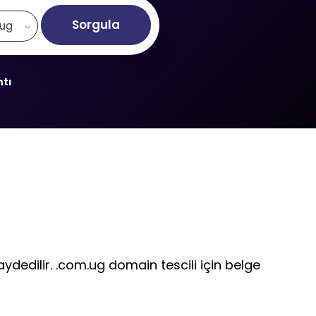
Sorgula
.ug
ntı
ydedilir. .com.ug domain tescili için belge