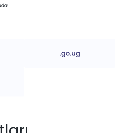
ada!
.go.ug
ları