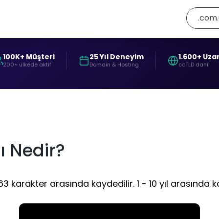
.com
100K+ Müşteri
25 Yıl Deneyim
1.600+ Uza
200+ ülkede aktif
Domain & Hosting
ccTLD dahil
ı Nedir?
karakter arasında kaydedilir. 1 - 10 yıl arasında ka