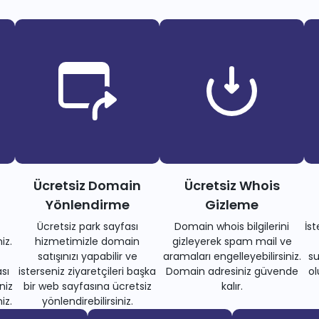
Ücretsiz Domain
Ücretsiz Whois
Yönlendirme
Gizleme
Ücretsiz park sayfası
Domain whois bilgilerini
İs
iz.
hizmetimizle domain
gizleyerek spam mail ve
satışınızı yapabilir ve
aramaları engelleyebilirsiniz.
su
sı
isterseniz ziyaretçileri başka
Domain adresiniz güvende
ol
niz
bir web sayfasına ücretsiz
kalır.
iz.
yönlendirebilirsiniz.