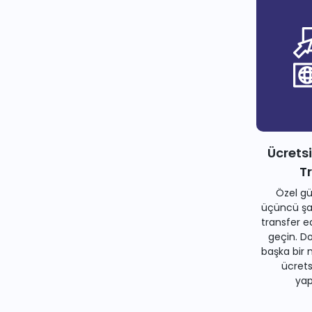
Ücrets
T
Özel gü
üçüncü şah
transfer e
geçin. Do
başka bir 
ücrets
yapa