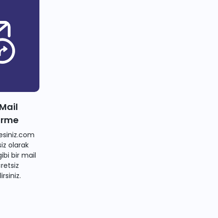
 Mail
irme
siniz.com
iz olarak
bi bir mail
retsiz
irsiniz.