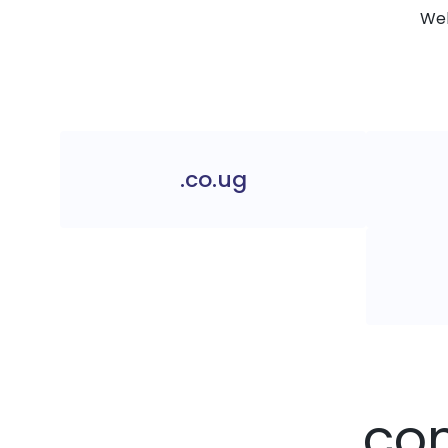
Web
.co.ug
.co