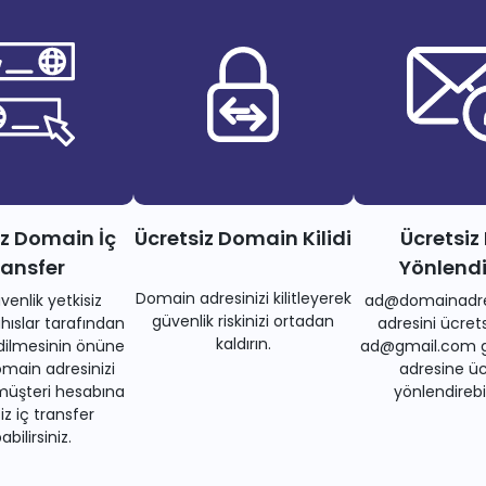
iz Domain İç
Ücretsiz Domain Kilidi
Ücretsiz
ransfer
Yönlend
Domain adresinizi kilitleyerek
venlik yetkisiz
ad@domainadre
güvenlik riskinizi ortadan
ıslar tarafından
adresini ücrets
kaldırın.
dilmesinin önüne
ad@gmail.com gi
main adresinizi
adresine üc
müşteri hesabına
yönlendirebil
iz iç transfer
bilirsiniz.