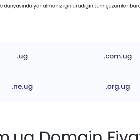
 dünyasında yer almanız için aradığın tüm çözümler bur
.ug
.com.ug
.ne.ug
.org.ug
m.ug Domain Fiyat