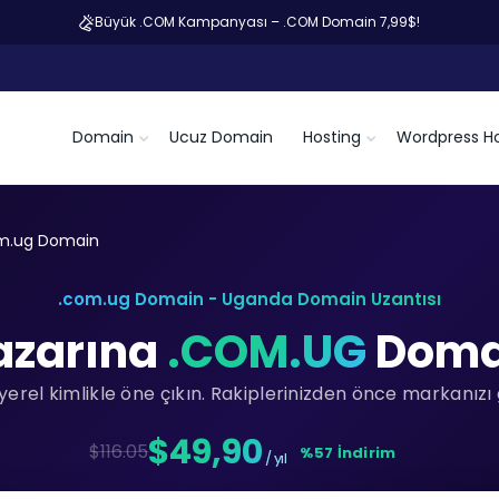
Büyük .COM Kampanyası – .COM Domain 7,99$!
Domain
Ucuz Domain
Hosting
Wordpress Ho
m.ug Domain
.com.ug Domain - Uganda Domain Uzantısı
azarına
.COM.UG
Domai
rel kimlikle öne çıkın. Rakiplerinizden önce markanızı 
$49,90
$116.05
%57 İndirim
/ yıl