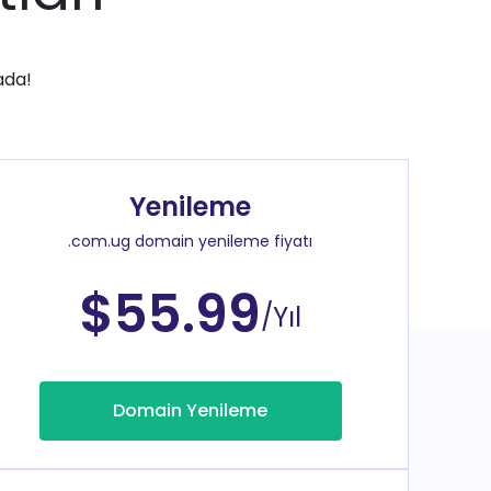
ada!
Yenileme
.com.ug domain yenileme fiyatı
$55.99
/Yıl
Domain Yenileme