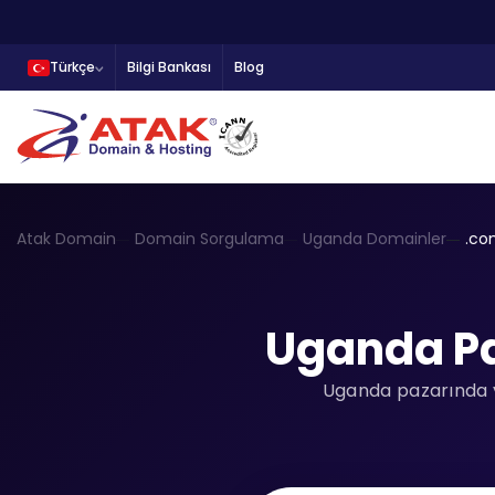
Türkçe
Bilgi Bankası
Blog
Atak Domain
Domain Sorgulama
Uganda Domainler
.co
Uganda P
Uganda pazarında ye