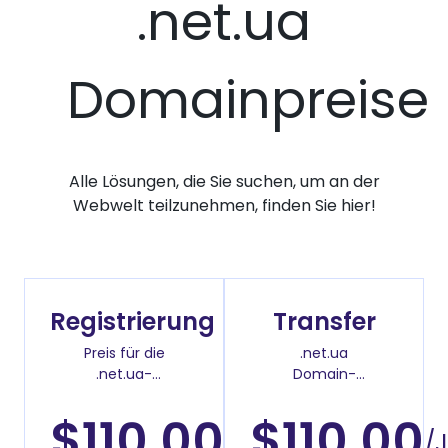
.net.ua
Domainpreise
Alle Lösungen, die Sie suchen, um an der
Webwelt teilzunehmen, finden Sie hier!
Registrierung
Transfer
Preis für die
.net.ua
.net.ua-
Domain-
Domainregistrierung
Überweisenpreis
$110.00
$110.00
/Jahr
/