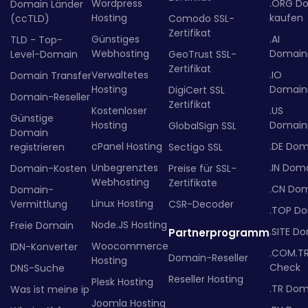
Wordpress
.ORG D
Domain Länder
Hosting
kaufen
(ccTLD)
Comodo SSL-
Zertifikat
Günstiges
.AI
TLD - Top-
Webhosting
Domainr
Level-Domain
GeoTrust SSL-
Zertifikat
Verwaltetes
.IO
Domain Transfer
Hosting
Domainr
DigiCert SSL
Domain-Reseller
Zertifikat
Kostenloser
.US
Günstige
Hosting
Domainr
GlobalSign SSL
Domain
cPanel Hosting
.DE Dom
registrieren
Sectigo SSL
Unbegrenztes
.IN Dom
Domain-Kosten
Preise für SSL-
Webhosting
Zertifikate
.CN Do
Domain-
Linux Hosting
Vermittlung
CSR-Decoder
.TOP D
Node.JS Hosting
Freie Domain
.SITE D
Partnerprogramm
Woocommerce
IDN-Konverter
.COM.T
Domain-Reseller
Hosting
Check
DNS-Suche
Reseller Hosting
Plesk Hosting
.TR Dom
Was ist meine ip
Joomla Hosting