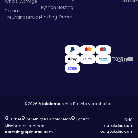
.RU Dom
Whois-Abfrage
Python Hosting
Domain
Hosting-Preise
Treuhandservice
©2026
Atakdomain
Alle Rechte vorbehalten.
Türkei
Vereinigtes Königreich
Zypern
DNS:
tr.atakdns.com
Missbrauch melden:
eu.atakdns.com
domain@apiname.com