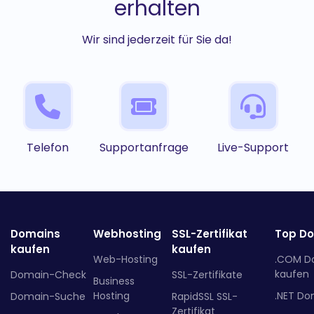
erhalten
Wir sind jederzeit für Sie da!
Telefon
Supportanfrage
Live-Support
Domains
Webhosting
SSL-Zertifikat
Top D
kaufen
kaufen
Web-Hosting
.COM D
kaufen
Domain-Check
SSL-Zertifikate
Business
Hosting
.NET Do
Domain-Suche
RapidSSL SSL-
Zertifikat