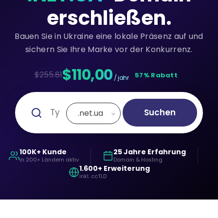
erschließen.
Bauen Sie in Ukraine eine lokale Präsenz auf und
sichern Sie Ihre Marke vor der Konkurrenz.
$110,00
$255.81
57% Rabatt
/ jahr
Suchen
.net.ua
100K+ Kunde
25 Jahre Erfahrung
in 200+ Ländern aktiv
Domain & Hosting
1.600+ Erweiterung
inkl. ccTLD