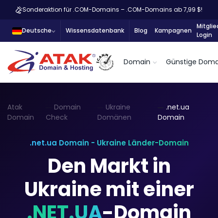
Sonderaktion für .COM-Domains – .COM-Domains ab 7,99 $!
Mitglie
Deutsche
Wissensdatenbank
Blog
Kampagnen
Login
Domain
Günstige Doma
Atak
Domain
Ukraine
.net.ua
Domain
Check
Domänen
Domain
.net.ua Domain - Ukraine Länder-Domain
Den Markt in
Ukraine mit einer
.NET.UA
-Domain