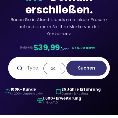
erschließen.
Bauen Sie in Aland Islands eine lokale Präsenz
auf und sichern Sie Ihre Marke vor der
Konkurrenz.
$39,99
$93.00
57% Rabatt
/ jahr
Suchen
.ac
100K+ Kunde
25 Jahre Erfahrung
in 200+ Ländern aktiv
Domain & Hosting
1.600+ Erweiterung
inkl. ccTLD