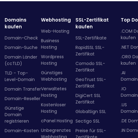
Domains
Webhosting
SSL-Zertifikat
Top D
kaufen
kaufen
Web-Hosting
.COM D
kaufen
Domain-Check
SSL-Zertifikate
Business
Hosting
.NET Do
Domain-Suche
RapidSSL SSL-
Zertifikat
Wordpress
.ORG D
Domain Länder
Hosting
kaufen
(ccTLD)
Comodo SSL-
Zertifikat
Günstiges
.AI
TLD - Top-
Webhosting
Domainr
Level-Domain
GeoTrust SSL-
Zertifikat
Verwaltetes
.IO
Domain Transfer
Hosting
Domainr
DigiCert SSL
Domain-Reseller
Zertifikat
Kostenloser
.US
Günstige
Hosting
Domainr
GlobalSign SSL
Domain
cPanel Hosting
.DE Dom
registrieren
Sectigo SSL
Unbegrenztes
.IN Dom
Domain-Kosten
Preise für SSL-
Webhosting
Zertifikate