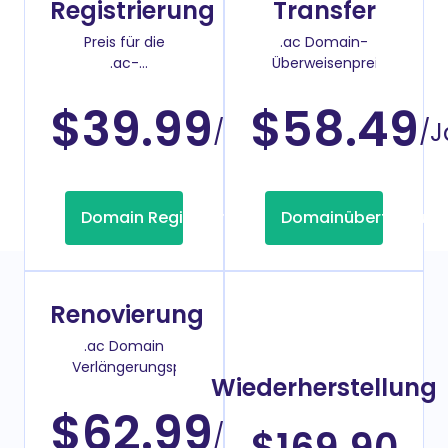
Registrierung
Transfer
Preis für die
.ac Domain-
.ac-
Überweisenpreis
Domainregistrierung
$39.99
$58.49
/Jahr
/J
Domain Registrierung
Domainübertragung
Renovierung
.ac Domain
Verlängerungspreis
Wiederherstellung
$62.99
/Jahr
$169.90