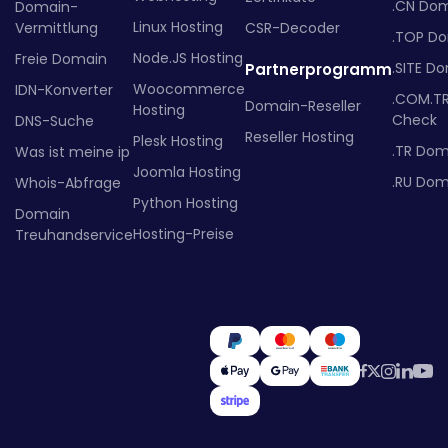
.CN Do
Domain-
Linux Hosting
Vermittlung
CSR-Decoder
.TOP D
Node.JS Hosting
Freie Domain
.SITE D
Partnerprogramm
Woocommerce
IDN-Konverter
.COM.T
Domain-Reseller
Hosting
Check
DNS-Suche
Reseller Hosting
Plesk Hosting
.TR Dom
Was ist meine ip
Joomla Hosting
.RU Dom
Whois-Abfrage
Python Hosting
Domain
Hosting-Preise
Treuhandservice