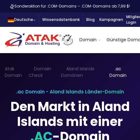
Sonderaktion für .COM-Domains – .COM-Domains ab 7,99 $!
Mitglie
Deutsche
Wissensdatenbank
Blog
Kampagnen
Login
Domain
Günstige Doma
Atak
Domain
Aland Islands
.ac
Domain
Check
Domänen
Domain
.ac Domain - Aland Islands Länder-Domain
Den Markt in Aland
Islands mit einer
.AC
-Domain