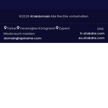
©2026
Atakdomain
Alle Rechte vorbehalten.
Türkei
Vereinigtes Königreich
Zypern
DNS:
tr.atakdns.com
Missbrauch melden:
eu.atakdns.com
domain@apiname.com