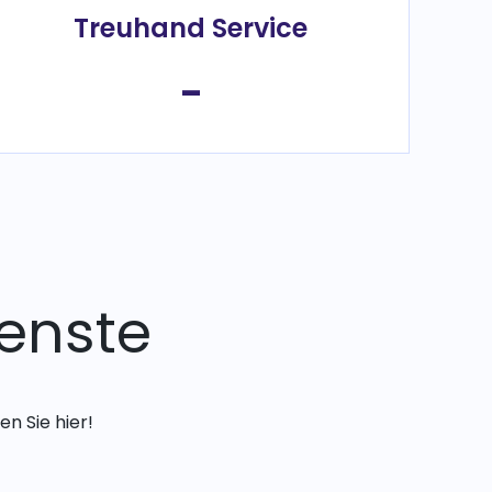
Treuhand Service
-
enste
n Sie hier!