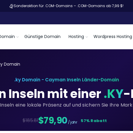
Sonderaktion für .COM-Domains – .COM-Domains ab 7,99 $!
Domain
Günstige Domain
Hosting
Wordpress Hosting
ky Domain
.ky Domain - Cayman Inseln Länder-Domain
 Inseln mit einer
.KY
-
nseln eine lokale Präsenz auf und sichern Sie Ihre Mar
$79,90
$185.81
57% Rabatt
/ jahr