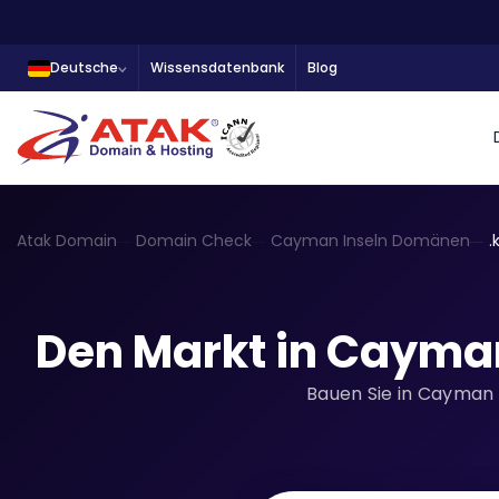
Deutsche
Wissensdatenbank
Blog
Atak Domain
Domain Check
Cayman Inseln Domänen
.
Den Markt in Cayman
Bauen Sie in Cayman I