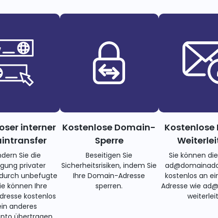
oser interner
Kostenlose Domain-
Kostenlose 
ntransfer
Sperre
Weiterle
ndern Sie die
Beseitigen Sie
Sie können di
gung privater
Sicherheitsrisiken, indem Sie
ad@domainadd
 durch unbefugte
Ihre Domain-Adresse
kostenlos an ei
Sie können Ihre
sperren.
Adresse wie ad
resse kostenlos
weiterlei
ein anderes
nto übertragen.