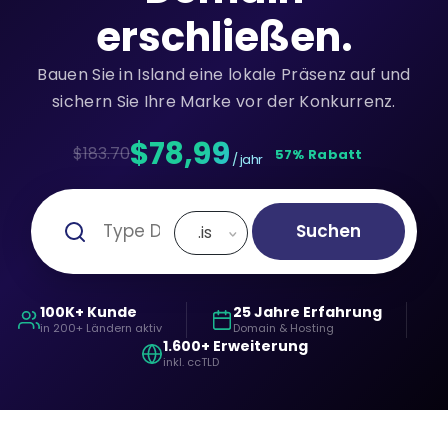
erschließen.
Bauen Sie in Island eine lokale Präsenz auf und
sichern Sie Ihre Marke vor der Konkurrenz.
$78,99
$183.70
57% Rabatt
/ jahr
Suchen
.is
100K+ Kunde
25 Jahre Erfahrung
in 200+ Ländern aktiv
Domain & Hosting
1.600+ Erweiterung
inkl. ccTLD