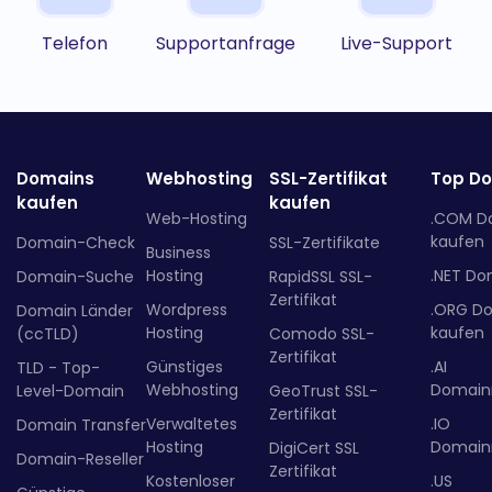
Telefon
Supportanfrage
Live-Support
Domains
Webhosting
SSL-Zertifikat
Top D
kaufen
kaufen
Web-Hosting
.COM D
kaufen
Domain-Check
SSL-Zertifikate
Business
Hosting
.NET Do
Domain-Suche
RapidSSL SSL-
Zertifikat
Wordpress
.ORG D
Domain Länder
Hosting
kaufen
(ccTLD)
Comodo SSL-
Zertifikat
Günstiges
.AI
TLD - Top-
Webhosting
Domainr
Level-Domain
GeoTrust SSL-
Zertifikat
Verwaltetes
.IO
Domain Transfer
Hosting
Domainr
DigiCert SSL
Domain-Reseller
Zertifikat
Kostenloser
.US