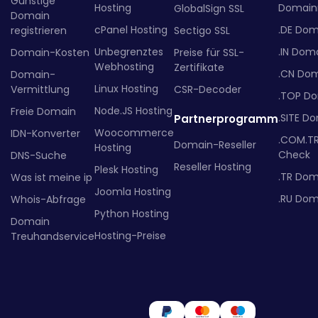
Günstige
Hosting
Domainr
GlobalSign SSL
Domain
cPanel Hosting
.DE Dom
registrieren
Sectigo SSL
Unbegrenztes
.IN Dom
Domain-Kosten
Preise für SSL-
Webhosting
Zertifikate
.CN Do
Domain-
Linux Hosting
Vermittlung
CSR-Decoder
.TOP D
Node.JS Hosting
Freie Domain
.SITE D
Partnerprogramm
Woocommerce
IDN-Konverter
.COM.T
Domain-Reseller
Hosting
Check
DNS-Suche
Reseller Hosting
Plesk Hosting
.TR Dom
Was ist meine ip
Joomla Hosting
.RU Dom
Whois-Abfrage
Python Hosting
Domain
Hosting-Preise
Treuhandservice