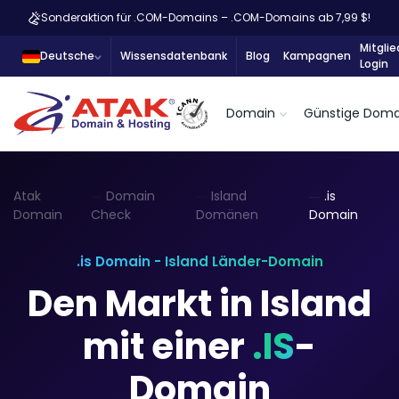
Sonderaktion für .COM-Domains – .COM-Domains ab 7,99 $!
Mitglie
Deutsche
Wissensdatenbank
Blog
Kampagnen
Login
Domain
Günstige Doma
Atak
Domain
Island
.is
Domain
Check
Domänen
Domain
.is Domain - Island Länder-Domain
Den Markt in Island
mit einer
.IS
-
Domain