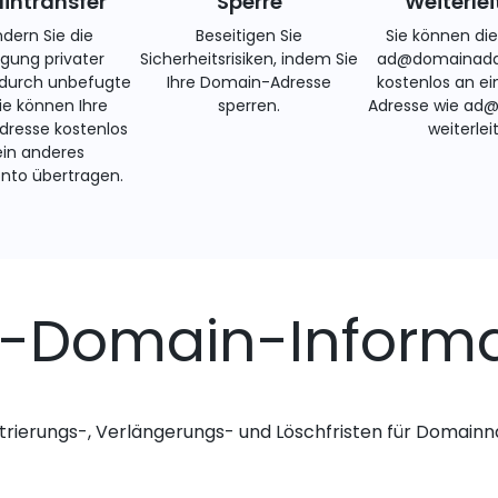
ntransfer
Sperre
Weiterle
ndern Sie die
Beseitigen Sie
Sie können di
gung privater
Sicherheitsrisiken, indem Sie
ad@domainadd
 durch unbefugte
Ihre Domain-Adresse
kostenlos an ei
Sie können Ihre
sperren.
Adresse wie ad
resse kostenlos
weiterlei
ein anderes
nto übertragen.
-Domain-Inform
trierungs-, Verlängerungs- und Löschfristen für Domai