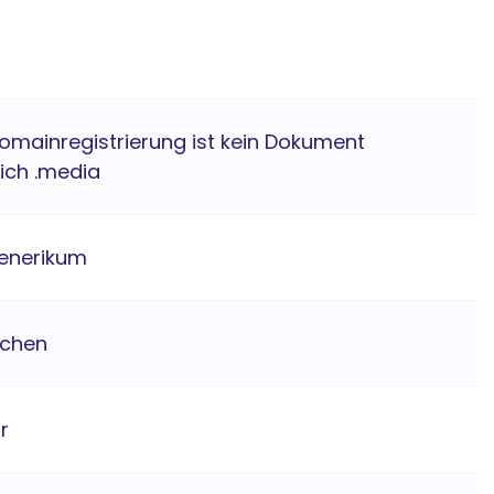
Domainregistrierung ist kein Dokument
lich .media
enerikum
ichen
hr