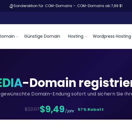
Sonderaktion für .COM-Domains – .COM-Domains ab 7,99 $!
Domain
Günstige Domain
Hosting
Wordpress Hosting
EDIA
-Domain registrie
re gewünschte Domain-Endung sofort und sichern Sie Ihre
$9,49
$22.07
57% Rabatt
/ jahr