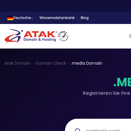
Deutsche
Wissensdatenbank
Blog
Atak Domain
Domain Check
.media Domain
.M
Registrieren Sie Ih