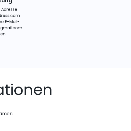
itung
e Adresse
ress.com
ne E-Mail-
@gmail.com
ten.
ationen
nnamen