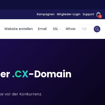
Kampagnen
Mitglieder-Login
Support
0
Website erstellen
Email
SSL
Whois
ner
.CX
-Domain
rke vor der Konkurrenz.