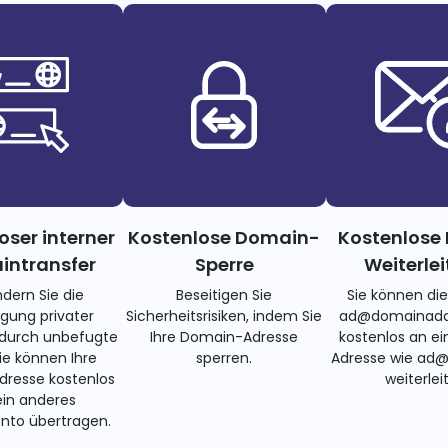
oser interner
Kostenlose Domain-
Kostenlose 
ntransfer
Sperre
Weiterle
ndern Sie die
Beseitigen Sie
Sie können di
gung privater
Sicherheitsrisiken, indem Sie
ad@domainadd
 durch unbefugte
Ihre Domain-Adresse
kostenlos an ei
Sie können Ihre
sperren.
Adresse wie ad
resse kostenlos
weiterlei
ein anderes
nto übertragen.