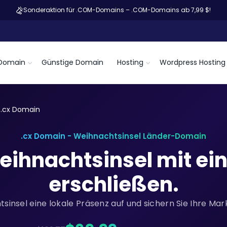
Sonderaktion für .COM-Domains – .COM-Domains ab 7,99 $!
Domain
Günstige Domain
Hosting
Wordpress Hosting
.cx Domain
.cx Domain - Weihnachtsinsel Länder-Domain
eihnachtsinsel mit ei
erschließen.
sinsel eine lokale Präsenz auf und sichern Sie Ihre Ma