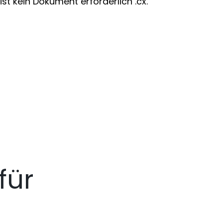
st kein Dokument erforderlich .cx.
für