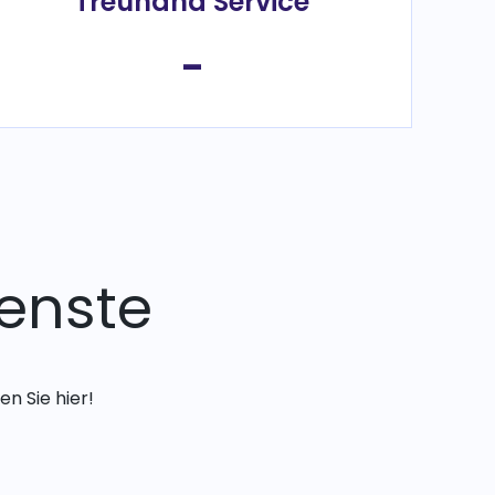
Treuhand Service
-
enste
n Sie hier!