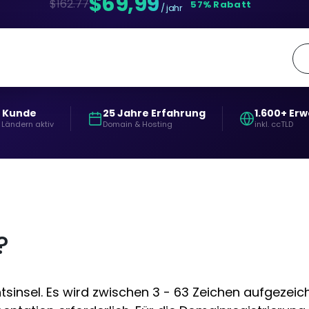
$69,99
$162.77
57% Rabatt
/ jahr
+ Kunde
25 Jahre Erfahrung
1.600+ Er
 Ländern aktiv
Domain & Hosting
inkl. ccTLD
?
insel. Es wird zwischen 3 - 63 Zeichen aufgezeichn